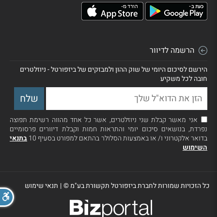
הרשמה לדיוור
הירשם לסיכום היומי של שוק ההון ולמבזקים של ביזפורטל - ניוזלטרים
חובה לכל משקיע
אני מאשר קבלת שני ניוזלטרים, אשר כל אחד מהווה רשימת תפוצה
נפרדת, בנושאים סיכום יומי והתראות חמות וקבלת דיוורים פרסומיים
בדואר אלקטרוני ו/ או באמצעות הסלולר בהתאם למפורט בסעיף 10
בתנאי
השימוש
כל הזכויות שמורות לחברת ביזפורטל תקשורת בע"מ ©
|
תנאי שימוש