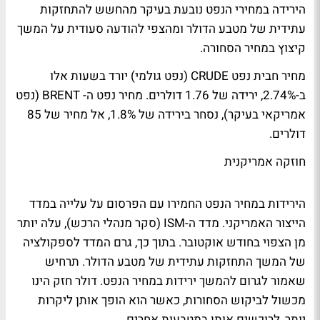
הירידה במחירי הנפט נובעת בעיקר מהחשש להתחזקות
עתידית של מטבע הדולר ומהצפי להודעה סעודית על המשך
קיצוץ במחיר הסחורה.
מחיר חבית נפט CRUDE (נפט גולמי) יורד בשעות אלו
ב-2.74%, ירידה של 1.76 דולרים. מחיר נפט ה- BRENT (נפט
אמריקאי בעיקר), נסחר בירידה של 1.8%, אל מחיר של 85
דולרים.
חוזקה אמריקנית
הירידות במחיר הנפט החמירו עם הפרסום על עלייה במדד
הייצור האמריקני. מדד ה-ISM (סקר מנהלי הרכש), עלה יותר
מן הצפוי בחודש אוקטובר. בתוך כך, גרם המדד לספקולציה
של המשך התחזקות עתידית של מטבע הדולר. תרחיש
שאמור לגרום להמשך ירידות במחיר הנפט. דולר חזק הינו
מכשול לביקוש הסחורות, כאשר הוא הופך אותן ליקרות
יותר, לרוכשים אותן במטבעות אחרים.