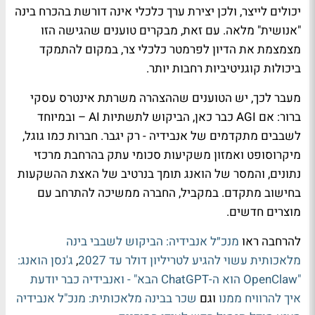
יכולים לייצר, ולכן יצירת ערך כלכלי אינה דורשת בהכרח בינה
"אנושית" מלאה. עם זאת, מבקרים טוענים שהגישה הזו
מצמצמת את הדיון לפרמטר כלכלי צר, במקום להתמקד
ביכולות קוגניטיביות רחבות יותר.
מעבר לכך, יש הטוענים שההצהרה משרתת אינטרס עסקי
ברור: אם AGI כבר כאן, הביקוש לתשתיות AI – ובמיוחד
לשבבים מתקדמים של אנבידיה - רק יגבר. חברות כמו גוגל,
מיקרוסופט ואמזון משקיעות סכומי עתק בהרחבת מרכזי
נתונים, והמסר של הואנג תומך בנרטיב של האצת ההשקעות
בחישוב מתקדם. במקביל, החברה ממשיכה להתרחב עם
מוצרים חדשים.
להרחבה ראו
מנכ״ל אנבידיה: הביקוש לשבבי בינה
מלאכותית עשוי להגיע לטריליון דולר עד 2027
,
ג'נסן הואנג:
"OpenClaw הוא ה-ChatGPT הבא" - ואנבידיה כבר יודעת
איך להרוויח ממנו
וגם
שכר בבינה מלאכותית: מנכ"ל אנבידיה