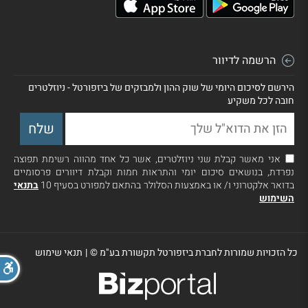
הרשמה לדיוור
הירשם לסיכום היומי של שוק ההון ולמבזקים של ביזפורטל - ניוזלטרים
חובה לכל משקיע
אני מאשר קבלת שני ניוזלטרים, אשר כל אחד מהווה רשימת תפוצה
נפרדת, בנושאים סיכום יומי והתראות חמות וקבלת דיוורים פרסומיים
בדואר אלקטרוני ו/ או באמצעות הסלולר בהתאם למפורט בסעיף 10
בתנאי
השימוש
כל הזכויות שמורות לחברת ביזפורטל תקשורת בע"מ ©
|
תנאי שימוש