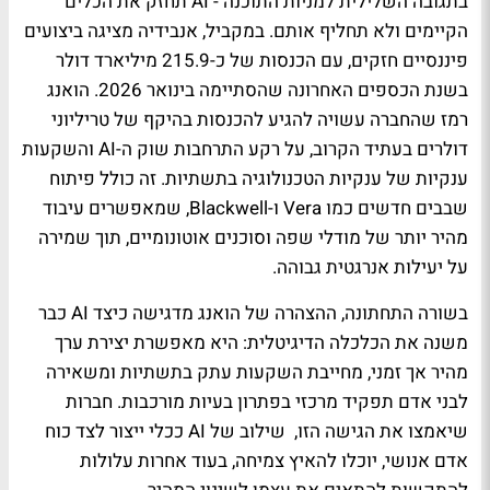
בתגובה השלילית למניות התוכנה - AI תחזק את הכלים
הקיימים ולא תחליף אותם. במקביל, אנבידיה מציגה ביצועים
פיננסיים חזקים, עם הכנסות של כ-215.9 מיליארד דולר
בשנת הכספים האחרונה שהסתיימה בינואר 2026. הואנג
רמז שהחברה עשויה להגיע להכנסות בהיקף של טריליוני
דולרים בעתיד הקרוב, על רקע התרחבות שוק ה-AI והשקעות
ענקיות של ענקיות הטכנולוגיה בתשתיות. זה כולל פיתוח
שבבים חדשים כמו Vera ו-Blackwell, שמאפשרים עיבוד
מהיר יותר של מודלי שפה וסוכנים אוטונומיים, תוך שמירה
על יעילות אנרגטית גבוהה.
בשורה התחתונה, ההצהרה של הואנג מדגישה כיצד AI כבר
משנה את הכלכלה הדיגיטלית: היא מאפשרת יצירת ערך
מהיר אך זמני, מחייבת השקעות עתק בתשתיות ומשאירה
לבני אדם תפקיד מרכזי בפתרון בעיות מורכבות. חברות
שיאמצו את הגישה הזו, שילוב של AI ככלי ייצור לצד כוח
אדם אנושי, יוכלו להאיץ צמיחה, בעוד אחרות עלולות