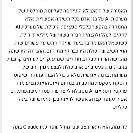
האמירה של הואנג לא התייחסה לעליונות מוחלטת של
מערכות AI על בני אדם בכל משימה אפשרית, אלא
התמקדה בהקשר כלכלי ספציפי: היכולת של מערכת AI
להקים, לנהל ולהצמיח חברה בשווי של מיליארד דולר.
כשנשאל האם מדובר ביעד שייקח חמש עד עשרים שנה,
הוא השיב שהיכולת הזו כבר קיימת היום. ההגדרה הזו שונה
מהגישה הרווחת בקרב חוקרים, שמתמקדים לעיתים קרובות
במבחנים קוגניטיביים או ביכולת לבצע מגוון רחב של
משימות ברמה אנושית מלאה, כולל הבנה עמוקה, שיפוט
והסקת מסקנות מורכבות. במקום זאת, הואנג מציע מדד
פרקטי יותר: אם AI מסוגלת לייצר ערך עסקי משמעותי, גם
אם לתקופה קצרה, אפשר לראות בכך מימוש של בינה
כללית.
לדוגמה, הוא תיאר מצב שבו מודל שפה כמו Claude בונה