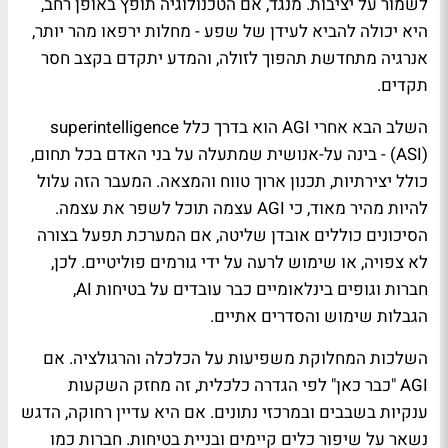
לשמור על יציבות. מנגד, אם הטכנולוגיה תופץ באופן רחב,
היא יכולה להביא לעידן של שפע - מחלות ירפאו מהר יותר,
אנרגיה מתחדשת תהפוך לזולה, והמדע יתקדם בקצב חסר
תקדים.
השלב הבא אחרי AGI הוא בדרך כלל superintelligence
(ASI) - בינה על-אנושית שמתעלה על בני האדם בכל תחום,
כולל יצירתיות, תכנון ארוך טווח והמצאה. המעבר הזה עלול
להיות מהיר מאוד, כי AGI עצמה תוכל לשפר את עצמה.
הסיכונים כוללים אובדן שליטה, אם המערכת תפעל בצורה
לא צפויה, או שימוש לרעה על ידי גורמים פוליטיים. לכן,
חברות וגופים בינלאומיים כבר עובדים על בטיחות AI,
הגבלות שימוש והסדרים אתיים.
השלכות המחלוקת משפיעות על הכלכלה והרגולציה. אם
AGI "כבר כאן" לפי הגדרה כלכלית, זה מחזק השקעות
ענקיות בשבבים ובמרכזי נתונים. אם היא עדיין רחוקה, הדגש
נשאר על שיפור כלים קיימים ובניית בטיחות. חברות כמו