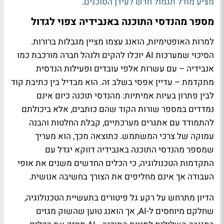
מציע מודל תגמול חדש לעידן הסוכנים
.
מספר מהנדסי התוכנה באנבידיה צפוי לגדול
למרות האופטימיות, הואנג עצמו מציין מגבלות ברורות.
הסיכוי שמערכות AI יוכלו להקים ולנהל חברה מורכבת כמו
אנבידיה – עם עשרות אלפי עובדים ופעילות הנדסית
מתקדמת – עדיין אפסי בשלב זה. הוא מבדיל בין כתיבת קוד
לבין פתרון בעיות אמיתיות: מהנדסי תוכנה כיום אינם
נמדדים במספר שורות הקוד שהם כותבים, אלא ביכולתם
להתמודד עם אתגרים מערכתיים, קבלת החלטות והבנה
עמוקה של צרכי המשתמש. כתוצאה מכך, הוא מעריך
שמספר מהנדסי התוכנה באנבידיה דווקא יגדל עם
התקדמות הטכנולוגיה, כי הכלים החדשים משנים את אופי
העבודה אך אינם מחליפים את הצורך בחשיבה אנושית.
הדיון מתרחש על רקע גל פיטורים בתעשיית הטכנולוגיה,
שחלקם מיוחסים ל-AI, אך הואנג טוען שהשוק מגזים