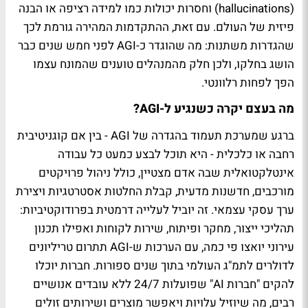
(hallucinations) וחסרות יכולות כמו למידה רציפה או הבנה
פיזית של העולם. עם זאת, ההתקדמות המהירה גורמת לכך
שהגדרות משתנות: מה שהוגדר כ-AGI לפני חמש שנים כבר
הושג בחלקו, ולכן חלק מהמנהלים טוענים שהמונח עצמו
הפך לפחות רלוונטי.
מה בעצם יקרה כשנגיע ל-AGI?
ברגע שמערכת תעמוד בהגדרה של AGI - בין אם קוגניטיבית
רחבה או כלכלית - היא תוכל לבצע כמעט כל עבודה
אינטלקטואלית שבה אדם מצטיין, כולל ניהול פרויקטים
מורכבים, חדשנות מדעית, קבלת החלטות אסטרטגיות ויצירת
ערך עסקי עצמאי. זה יוביל לעלייה דרמטית בפרודוקטיביות:
תהליכי ייצור, מחקר ופיתוח, שירות לקוחות ואפילו תכנון
עירוני יואצו פי כמה, עם הערכות ש-AGI תתרום טריליונים
לדולרים לתמ"ג העולמי בתוך שנים ספורות. חברות יוכלו
להקים "חברות AI" שפועלות 24/7 ללא עובדים אנושיים
רבים, מה שיוזיל עלויות ויאפשר מוצרים ושירותים זולים