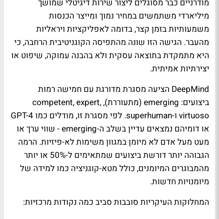
מודרניים כבר מסוגלים ליצור שירות דיגיטלי שמושך
מיליארדי משתמשים במחיר נמוך ומייצר הכנסות
משמעותיות בזמן קצר, בדומה לאפליקציות ויראליות
מהעבר. הגישה הזו שונה מהתפיסה הקוגניטיבית הרחבה, כי
היא מתמקדת בתוצאה עסקית ולא בהבנה עמוקה, שיפוט או
יצירתיות אמיתית.
DeepMind הציעה מסגרת מדורגת עם חמישה רמות
ביצועים: emerging (מתעוררת), competent, expert,
virtuoso ו-superhuman. לפי מסגרת זו, מודלים כמו GPT-4
או דומיהם נמצאים עדיין בשלב ה-emerging - שווי ערך או
מעט מעל אדם לא מיומן במגוון משימות לא-פיזיות. הרמה
הגבוהה יותר דורשת ביצועים שמתאימים ל-50% או יותר
מהמבוגרים המיומנים, כולל מטא-קוגניציה כמו למידה של
מיומנויות חדשות.
המחלוקות העיקריות סובבות סביב כמה נקודות מרכזיות: