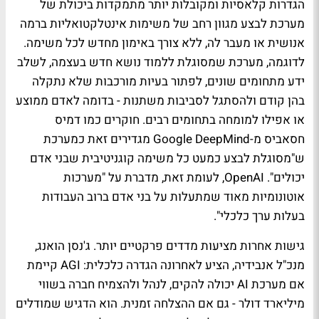
הגדרות קלאסיות ומקובלות יותר מתמקדות ביכולת של
מערכת לבצע מגוון רחב של משימות אינטלקטואליות ברמה
אנושית או מעבר לה, ללא צורך באימון מחדש לכל משימה.
לדוגמה, מערכת שמסוגלת ללמוד נושא חדש בעצמה, לשלב
ידע מתחומים שונים, לפתור בעיות מורכבות שלא נתקלה
בהן קודם ולהסתגל לסביבות משתנות - בדומה לאדם ממוצע
או אפילו למומחה בתחומים רבים. חוקרים כמו דמיס
חסאביס מ-Google DeepMind מגדירים זאת כמערכת
ש"מסוגלת לבצע כמעט כל משימה קוגניטיבית שבני אדם
יכולים". OpenAI, לעומת זאת, מדברת על "מערכות
אוטונומיות מאוד שמתעלות על בני אדם ברוב העבודות
בעלות ערך כלכלי".
גישות אחרות מציעות מדדים פרקטיים יותר. ג'נסן הואנג,
מנכ"ל אנבידיה, הציע לאחרונה הגדרה כלכלית: AGI קיימת
אם מערכת AI יכולה להקים, לנהל ולהצמיח חברה בשווי
מיליארד דולר - גם אם ההצלחה זמנית. הוא הדגיש שמודלים