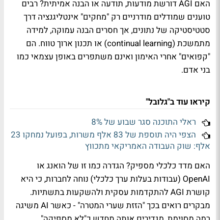
האם AGI דורשת מודעות, תודעה או הבנה אמיתית? רבים
טוענים שמודלים מודרניים רק "מחקים" אינטליגנציה דרך
סטטיסטיקה של נתונים, אך חסרים הבנה עמוקה, למידה
מתמשכת (continual learning) או תכנון ארוך טווח. הם
"קפואים" אחרי האימון ואינם משתפרים באופן עצמאי כמו
בני אדם.
קיראו עוד ב"גלובל"
ראלי התוכנה סגר שבוע של 8%
הצפי היה תוספת של 83 אלף משרות, בפועל נמחקו 23
אלף: שוק העבודה האמריקאי מתכווץ
האם מדד כלכלי מספיק? הגדרה כמו זו של הואנג או
OpenAI (עבודות בעלות ערך כלכלי) נוחה לחברות, כי היא
קושרת AGI להתקדמות עסקית ולהשקעות בתשתיות.
מבקרים רואים בכך "הזזת שערי המטרה" - כאשר AI משיגה
רמה מסוימת, מגדירים אותה מחדש כ"לא מספיקה"