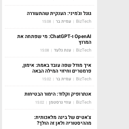
גוגל וג'מיני: הענקית שהתעוררה
BizTech
עמית בר
15:08
|
|
OpenAI ו-ChatGPT: מי שפתחה את
המרוץ
BizTech
ענת גלעד
15:08
|
|
איך מודל שפה עובד באמת: אימון,
פרמטרים וחיזוי המילה הבאה
BizTech
עמית בר
15:02
|
|
אנתרופיק וקלוד: הימור הבטיחות
BizTech
עוזי גרסטמן
15:02
|
|
צ'אטים של בינה מלאכותית:
מההיסטוריה ולאן זה הולך?