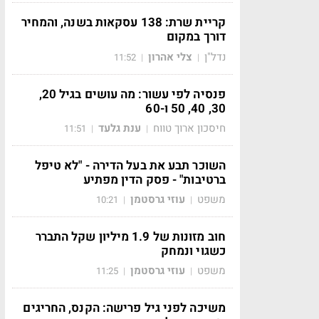
קריית שרת: 138 עסקאות בשנה, והמחיר
דורך במקום
נדל"ן
צלי אהרון
11:52
|
|
פנסיה לפי עשור: מה עושים בגיל 20,
30, 40, 50 ו-60
חיסכון ארוך טווח
ענת גלעד
11:51
|
|
השוכר תבע את בעל הדירה - "לא טיפל
ברטיבות" - פסק הדין מפתיע
משפט
עוזי גרסטמן
10:21
|
|
חוב מזונות של 1.9 מיליון שקל התברר
כשגוי ונמחק
משפט
עוזי גרסטמן
11:25
|
|
משיכה לפני גיל פרישה: הקנס, החריגים