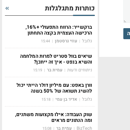
כותרות מתגלגלות
ברקשייר: הרווח התפעולי +16%,
הרכישה העצמית בקצה התחתון
ה
גלובל
עוזי גרסטמן
15:44
|
|
שיאים בוול סטריט למרות המלחמה
והשיא בנפט - איך זה ייתכן?
ניתוחים ודעות
עמית בר
15:19
|
|
וורן באפט: עם מיליון דולר הייתי יכול
להשיג תשואה של 50% בשנה
גלובל
אדיר בן עמי
15:18
|
|
שוק העבודה: אילו מקצועות משתנים,
ומה הנתונים מראים
BizTech
עמית בר
15:08
|
|