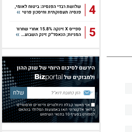
4
שלושת רבדי הפנסיה: ביטוח לאומי,
פנסיה תעסוקתית וחיסכון פרטי
5
ספייס X זינקה 15.8% אחרי שחרור
המניות; הנאסד״ק זינק השבוע...
הירשם לסיכום היומי של שוק ההון
ולמבזקים של
אני מאשר קבלת ניוזלטרים ודיוורים פרסומיים
בדואר אלקטרוני ו/או באמצעות הסלולר בהתאם
למפורט בסעיף 10 בתנאי השימוש