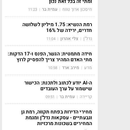
ומתי זה בכל זאת נכון
חיסכון ארוך טווח
עמית בר
11:23
|
|
רמת הנשיא: 1.75 מיליון לשלושה
חדרים, ירידה של 16%
נדל"ן
צלי אהרון
11:04
|
|
חידה מתמטית: הגשר, הפנס ו-17 הדקות:
מתי האדם המהיר צריך להפסיק לרוץ
מדע
מירב ארד
10:58
|
|
ה-AI יודע לכתוב ולתכנת: הכישור
שישמור על ערך העובדים
קריירה
עמית בר
09:51
|
|
מחירי הדירות בפתח תקווה, רמת גן
וגבעתיים - עסקאות נדל"ן ומגמת
המחירים בשכונות מרכזיות