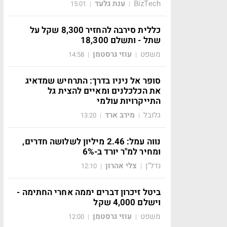
BizTech
ענת גלעד
15:01
|
|
כללית סירבה להחזיר 8,300 שקל על
שתל - ותשלם 18,300
משפט
עוזי גרסטמן
14:58
|
|
סופר אל ניניו בדרך: התרחיש שמדאיג
את הכלכלנים ומאיים להצית גל
התייקרויות עולמי
גלובל
מירב ארד
13:20
|
|
נווה עמל: 2.46 מיליון לשלושה חדרים,
ומחיר למ"ר יורד ב-6%
נדל"ן
צלי אהרון
12:10
|
|
ביטל זיכרון דברים יממה אחרי החתימה -
וישלם 4,000 שקל
משפט
עוזי גרסטמן
12:00
|
|