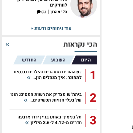
לוותיקים
|
צלי אהרון
(4)
ן
עוד ניתוחים ודעות
הכי נקראות
היום
השבוע
החודש
1
כשההורים מתבגרים והילדים נכנסים
לתמונה: איך מנהלים הון...
2
ביהמ"ש מצדיק את רשות המסים: הונו
של בעלי חנויות תכשיטים...
3
תל בנימין: באותו בניין ירדו ארבעה
חדרים מ-4.12 ל-3.6 מיליון
ם