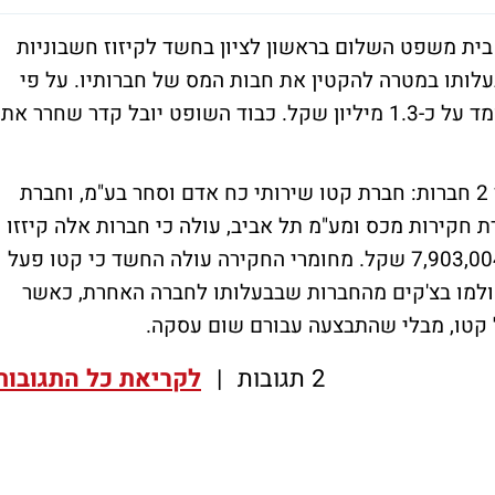
 בית משפט השלום בראשון לציון בחשד לקיזוז חשבוניות
ת כוח אדם שבבעלותו במטרה להקטין את חבות המס של חברותיו. על פי
החשד מס ערך המוסף הנגרע מהחשבוניות עומד על כ-1.3 מיליון שקל. כבוד השופט יובל קדר שחרר את
מבקשת המעצר עולה כי בבעלותו של החשוד 2 חברות: חברת קטו שירותי כח אדם וסחר בע"מ, וחברת
 חקירות מכס ומע"מ תל אביב, עולה כי חברות אלה קיזזו
חשבוניות של חברה אחרת בסכום כולל של 7,903,004 שקל. מחומרי החקירה עולה החשד כי קטו פעל
ולמו בצ'קים מהחברות שבבעלותו לחברה האחרת, כאשר
ל קטו, מבלי שהתבצעה עבורם שום עסקה.
2 תגובות
|
לקריאת כל התגובות