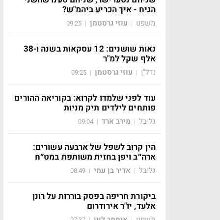
הגיח - איך הכריע ביהמ"ש?
משפט
עוזי גרסטמן
09:25
|
|
נאות שושנים: 12 עסקאות בשנה ו-38
אלף שקל למ"ר
נדל"ן
עוזי גרסטמן
09:25
|
|
עוד לפני שלמדו לקרוא: בקוריאה ההורים
פותחים לילדים תיק מניות
גלובל
מירב ארד
09:04
|
|
הין קרוב לשפל של ארבעה עשורים:
ארה״ב ויפן בחזית משותפת במט״ח
גלובל
אדיר בן עמי
08:49
|
|
ביקורת חריפה בפסק בוררות על רונן
אלעד, יו"ר אירודרום
משפט
איתמר לוין
07:37
|
|