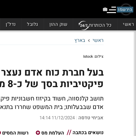
הירשמו
ראשי
שוק ההון
גלובל
נדל"ן
כל הכותרות
ראשי
בארץ
צילום: Istock
בעל חברת כוח אדם נעצר 
פיקטיביות בסך של כ-8 מיליון שקל
אדם שבבעלותו; בית המשפט שחררו בתנאים
אביחי טדסה
11/12/2024 14:14
|
נושאים בכתבה
העלמת מס
רשות המסים