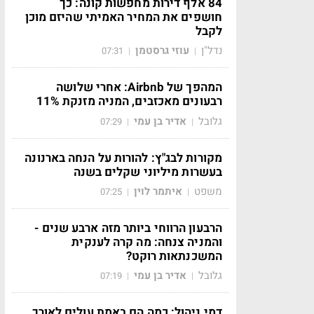
84 אלף דירות מחפשות קונה: כך
חושפים את המחיר האמיתי שהיזם מוכן
לקבל
נדל"ן
עוזי גרסטמן
07:31
|
|
המהפך של Airbnb: אחרי שלושה
רבעונים מאכזבים, המניה מזנקת 11%
גלובל
אדיר בן עמי
07:29
|
|
מקורות לבג"ץ: להורות על הנחה בארנונה
בעשרות מיליוני שקלים בשנה
משפט
איתמר לוין
07:25
|
|
הרבעון הרווחי ביותר מזה ארבע שנים -
והמניה צנחה: מה קרה לענקית
המשכנתאות רוקט?
גלובל
אדיר בן עמי
07:19
|
|
דמי ניהול: כמה הם באמת עולים לאורך