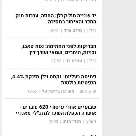
יד שנייה מול קבלן: החוזה, ערבות חוק
המכר והאיחור במסירה
נדל"ן
מירב ארד
03:41
|
|
הבדיקות לפני החתימה: נסח טאבו,
זכויות, היתרים, שמאי ועורך דין
נדל"ן
עמית בר
07:58
|
|
פתיחה בעליות: נקסט ויז'ן מזנקת 4.4%,
הנפטיות בולטות
שוק ההון
מערכת ביזפורטל
10:05
|
|
שבועיים אחרי פיטורי 620 עובדים -
אושרה הכפלת השכר למנכ״לי מאנדיי
בארץ
מנדי הניג
07:43
|
|