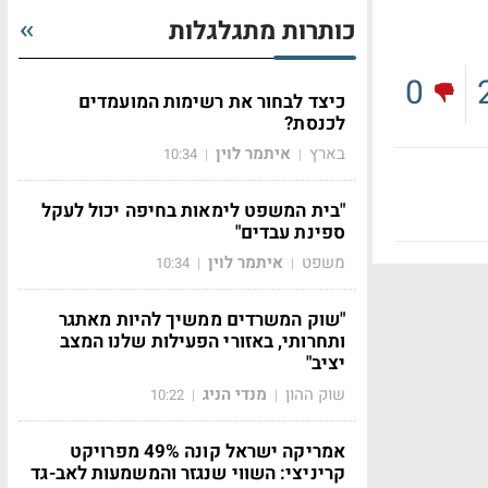
כותרות מתגלגלות
0
כיצד לבחור את רשימות המועמדים
לכנסת?
בארץ
איתמר לוין
10:34
|
|
"בית המשפט לימאות בחיפה יכול לעקל
ספינת עבדים"
משפט
איתמר לוין
10:34
|
|
"שוק המשרדים ממשיך להיות מאתגר
ותחרותי, באזורי הפעילות שלנו המצב
יציב"
שוק ההון
מנדי הניג
10:22
|
|
אמריקה ישראל קונה 49% מפרויקט
קריניצי: השווי שנגזר והמשמעות לאב-גד