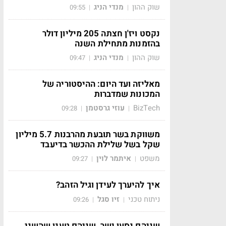
שוק ההון
מנדי הניג
09:55
|
|
נקסט ויז'ן חצתה 205 מיליון דולר
בהזמנות מתחילת השנה
שוק ההון
מנדי הניג
09:47
|
|
מאליזה ועד היום: ההיסטוריה של
המכונות שמדברות
BizTech
עוזי גרסטמן
09:28
|
|
משווקת בשר תובעת מהרבנות 5.7 מיליון
שקל בשל שלילת ההכשר בדיעבד
משפט
איתמר לוין
09:27
|
|
איך להיערך לעידן וגיל הזהב?
ניתוח טכני
זיו סגל
09:26
|
|
שניהם נסעו ישר, שניהם טענו שהשני