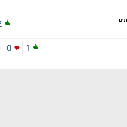
נים
2
0
1