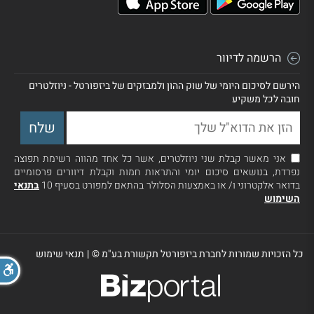
הרשמה לדיוור
הירשם לסיכום היומי של שוק ההון ולמבזקים של ביזפורטל - ניוזלטרים
חובה לכל משקיע
אני מאשר קבלת שני ניוזלטרים, אשר כל אחד מהווה רשימת תפוצה
נפרדת, בנושאים סיכום יומי והתראות חמות וקבלת דיוורים פרסומיים
בדואר אלקטרוני ו/ או באמצעות הסלולר בהתאם למפורט בסעיף 10
בתנאי
השימוש
כל הזכויות שמורות לחברת ביזפורטל תקשורת בע"מ ©
|
תנאי שימוש