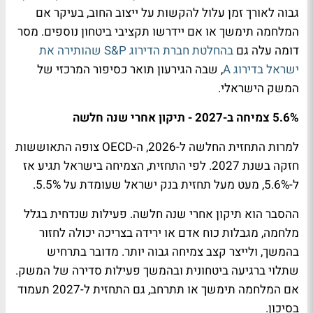
גבוה לאורך זמן עלול להקשות על ייצוב החוב, בעיקר אם
המלחמה תימשך או אם יידרשו תקציבי ביטחון נוספים. מסר
דומה עלה גם
בהחלטת חברת הדירוג S&P שהותירה את
ישראל בדירוג A
, שבה הגירעון תואר כסיפור המרכזי של
המשק הישראלי.
5.6% צמיחה ב-2027 - תיקון אחרי שנה חלשה
למרות התחזית החלשה ל-2026, ה-OECD צופה התאוששות
חזקה בשנת 2027. לפי התחזית, הצמיחה בישראל תגיע אז
ל-5.6%, מעט מעל תחזית בנק ישראל שעומדת על 5.5%.
ההסבר הוא תיקון אחרי שנה חלשה. פעילות שנדחית בגלל
מלחמה, מגבלות כוח אדם או ירידה בצריכה יכולה לחזור
בהמשך, ולייצר קצב צמיחה גבוה יותר. מדובר בתרחיש
שתלוי ברגיעה ביטחונית ובהמשך פעילות סדירה של המשק.
אם המלחמה תימשך או תתרחב, גם התחזית ל-2027 תעמוד
בסיכון.