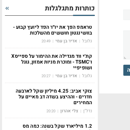
כותרות מתגלגלות
טראמפ הפך את יו״ר הפד ליועץ קבוע -
בוושינגטון חוששים מהשלכות
גלובל
אדיר בן עמי
20:49
|
|
קת׳י ווד מגדילה את ההימור על ספייסX
ו־TSMC - ומוכרת מניות אמזון, גוגל
ושופיפיי
ה
גלובל
אדיר בן עמי
20:27
|
|
צוקי אביב: 4.25 מיליון שקל לארבעה
חדרים - וההיצע בשדה דב מאיים על
המחירים
נדל"ן
צלי אהרון
20:20
|
|
1.2 מיליארד שקל בשנה: כמה מס