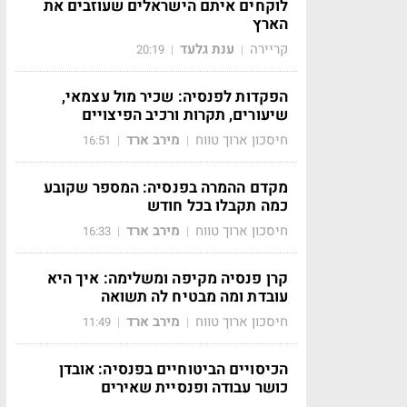
לוקחים איתם הישראלים שעוזבים את
הארץ
קריירה
ענת גלעד
20:19
|
|
הפקדות לפנסיה: שכיר מול עצמאי,
שיעורים, תקרות ורכיב הפיצויים
חיסכון ארוך טווח
מירב ארד
16:51
|
|
מקדם ההמרה בפנסיה: המספר שקובע
כמה תקבלו בכל חודש
חיסכון ארוך טווח
מירב ארד
16:33
|
|
קרן פנסיה מקיפה ומשלימה: איך היא
עובדת ומה מבטיח לה תשואה
חיסכון ארוך טווח
מירב ארד
11:49
|
|
הכיסויים הביטוחיים בפנסיה: אובדן
כושר עבודה ופנסיית שאירים