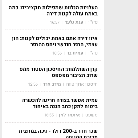
העלויות הנלוות שמפילות תקציבים: כמה
באמת עולה לקנות דירה
נדל"ן
ענת גלעד
16:57
|
|
איזו דירה אתם באמת יכולים לקנות: הון
עצמי, החזר חודשי ויחס ההחזר
נדל"ן
עמית בר
16:56
|
|
קרן השתלמות: החיסכון הפטור ממס
שרוב הציבור מפספס
חיסכון ארוך טווח
מירב ארד
12:56
|
|
עמית אפשר בצורה חריגה להכשרה
ביטוח לתקן כתב הגנה באיחור
משפט
איתמר לוין
16:55
|
|
שכר חדר ב-200 דולר - וזכה במחצית
מדירת המנוחה