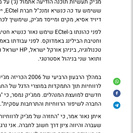
מג'יק תעשיות תוכנה הודיעה אתמול (ג') על מי
ששימ
דיויד אסיא, מקים ומייסד מג'יק, שימשיך לכ
וחטיבת הבילינג באמדוקס. לפני עבודתו באמ
ותואר שני בניהול אסטרטגי.
במהלך הרבעון הרבי
לרווחיות תוך התמקדות במוצרי הדגל של הח
חדשים למועצת המנהלים. ממג'יק נמסר, כי "
החברה לשיפור הרווחיות והתרחבות עסקית".
איתן נאור אמר, כי "החזרה של מג'יק לרווחי
שעברה והיווה ציון דרך חשוב לחברה. אני נר