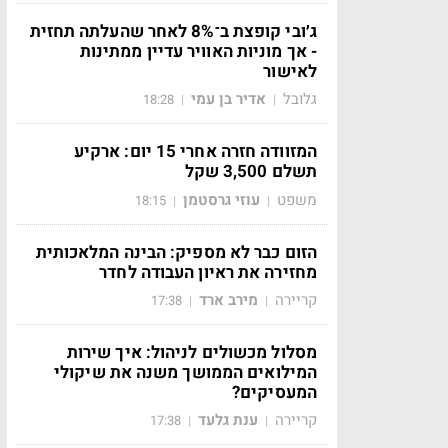
ג׳ובי קופצת ב־8% לאחר שהעלתה תחזית
- אך מוניות האוויר עדיין ממתינות
לאישור
גלובל
אדיר בן עמי
18:28
|
|
המזוודה חזרה אחרי 15 יום: ארקיע
תשלם 3,500 שקל
משפט
עוזי גרסטמן
18:15
|
|
הזום כבר לא מספיק: הבינה המלאכותית
מחזירה את ראיון העבודה לחדר
קריירה
מירב ארד
17:38
|
|
מסלול מכשולים לניהול: איך שירות
המילואים הממושך משנה את שיקולי
המעסיקים?
קריירה
ענת גלעד
17:38
|
|