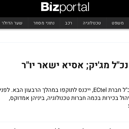
משפט
טכנולוגיה
רכב
נתוני מסחר
שער הדולר
כ"ל מג'יק; אסיא ישאר יו"ר
מינויו של נאור, ששימש עד כה כנשיא ומנכ"ל חברת ECtel, ייכנס לתוקפו במהלך הרבעון הבא. לפני
משרות ניהול בכירות בכמה חברות טכנולוגיה, ביניהן אמדוקס,