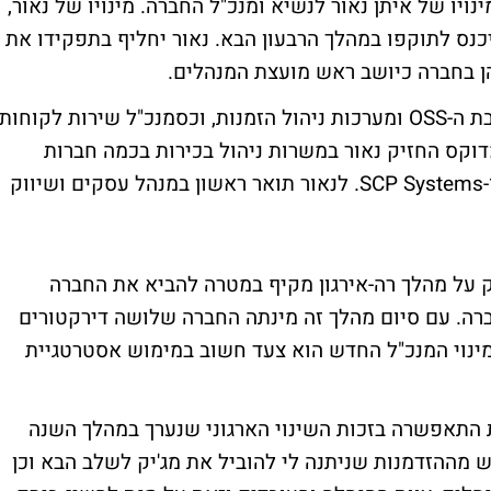
נויו של איתן נאור לנשיא ומנכ"ל החברה. מינויו של נאור,
ש עד כה כנשיא ומנכ"ל חברת ECtel, ייכנס לתוקפו במהלך הרבעון הבא. נאור יחליף בתפקידו את
הן בחברה כיושב ראש מועצת המנהלים.
לפני כהונתו ב-ECtel שימש נאור כנשיא חטיבת ה-OSS ומערכות ניהול הזמנות, וכסמנכ"ל שירות לקוחות
דוקס החזיק נאור במשרות ניהול בכירות בכמה חברות
טכנולוגיה, ביניהן אורקל ישראל, HP ישראל ו-SCP Systems. לנאור תואר ראשון במנהל עסקים ושיווק
עי של 2006 הכריזה מג'יק על מהלך רה-אירגון מקיף במטרה להביא את החברה
ברה. עם סיום מהלך זה מינתה החברה שלושה דירקטורים
מינוי המנכ"ל החדש הוא צעד חשוב במימוש אסטרטגיית
ות התאפשרה בזכות השינוי הארגוני שנערך במהלך השנה
גש מההזדמנות שניתנה לי להוביל את מג'יק לשלב הבא וכן