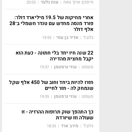
חיסכון ארוך טווח
ענת גלעד
20:03
|
|
אחרי מחיקות של 19.5 מיליארד דולר:
פורד מנסה מחדש עם טנדר חשמלי ב־28
אלף דולר
גלובל
אדיר בן עמי
19:53
|
|
22 שנה חיו יחד בלי חתונה - כעת הוא
יקבל מחצית מהדירה
משפט
עוזי גרסטמן
19:37
|
|
חזרו להיות ביחד וחוב של 450 אלף שקל
שנמחק לה - חזר לחיים
משפט
עוזי גרסטמן
19:35
|
|
כך התהפך שוק תרופות ההרזיה - זו
שעולה וזו שיורדת
גלובל
מירב ארד
18:33
|
|