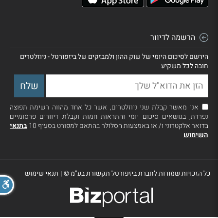
הרשמה לדיוור
הירשם לסיכום היומי של שוק ההון ולמבזקים של ביזפורטל - ניוזלטרים
חובה לכל משקיע
אני מאשר קבלת שני ניוזלטרים, אשר כל אחד מהווה רשימת תפוצה
נפרדת, בנושאים סיכום יומי והתראות חמות וקבלת דיוורים פרסומיים
בדואר אלקטרוני ו/ או באמצעות הסלולר בהתאם למפורט בסעיף 10
בתנאי
השימוש
כל הזכויות שמורות לחברת ביזפורטל תקשורת בע"מ ©
|
תנאי שימוש