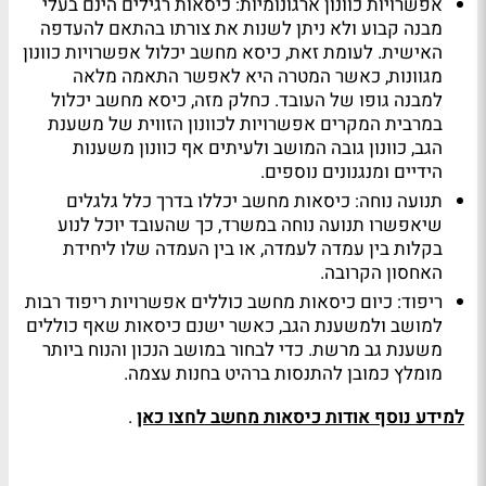
אפשרויות כוונון ארגונומיות: כיסאות רגילים הינם בעלי
מבנה קבוע ולא ניתן לשנות את צורתו בהתאם להעדפה
האישית. לעומת זאת, כיסא מחשב יכלול אפשרויות כוונון
מגוונות, כאשר המטרה היא לאפשר התאמה מלאה
למבנה גופו של העובד. כחלק מזה, כיסא מחשב יכלול
במרבית המקרים אפשרויות לכוונון הזווית של משענת
הגב, כוונון גובה המושב ולעיתים אף כוונון משענות
הידיים ומנגנונים נוספים.
תנועה נוחה: כיסאות מחשב יכללו בדרך כלל גלגלים
שיאפשרו תנועה נוחה במשרד, כך שהעובד יוכל לנוע
בקלות בין עמדה לעמדה, או בין העמדה שלו ליחידת
האחסון הקרובה.
ריפוד: כיום כיסאות מחשב כוללים אפשרויות ריפוד רבות
למושב ולמשענת הגב, כאשר ישנם כיסאות שאף כוללים
משענת גב מרשת. כדי לבחור במושב הנכון והנוח ביותר
מומלץ כמובן להתנסות ברהיט בחנות עצמה.
למידע נוסף אודות כיסאות מחשב לחצו כאן
.