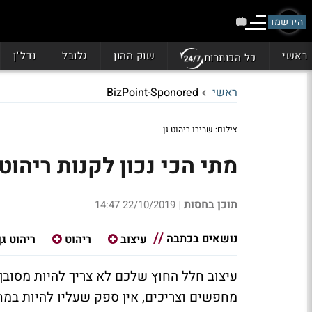
הירשמו
ראשי
שוק ההון
גלובל
נדל"ן
כל הכותרות
ראשי
BizPoint-Sponored
צילום: שבירו ריהוט גן
מתי הכי נכון לקנות ריהוט
תוכן בחסות
22/10/2019 14:47
|
נושאים בכתבה
עיצוב
ריהוט
ריהוט גן
עיצוב חלל החוץ שלכם לא צריך להיות מסובך
מחפשים וצריכים, אין ספק שעליו להיות במח