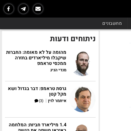
מחשבונים
ניתוחים ודעות
מהומה על לא מאומה: החברות
שיקבלו מיליארדים בחזרה
ממכסי טראמפ
מנדי הניג
גרסת טראמפ: דבר בגדול ושא
מקל קטן
|
איתמר לוין
(3)
1.4 מיליארד חביות: המלחמה
באיראן חשפה את הנשק