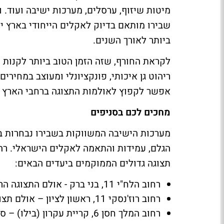
מיטות שיזוף, ערסלים, מערכות ישיבה ועוד.
שבירו מותאם בדיוק לאקלים הייחודי בארץ 
ביותר לאורך השנים.
לקראת החורף, שזה הזמן הטוב ביותר לקנות 
ריהוט גן איכותי, פונקציונלי ומעוצב במחירי
אפשר לקפוץ לאולמות התצוגה ברחבי הארץ או
מחכים לכם בסניפים
מערכות הישיבה המשווקות בשבירו נבחרות בק
הגלם, עמידות והתאמה לאקלים הישראלי. רהי
תצוגה גדולים הממוקמים ביעדים הבאים:
רחוב הלח"י 11, בני ברק - אולם התצוגה הראשי של שבירו הנפרש על 1,500 מ"ר ומרהיב ביופיו.
רחוב רוז'נסקי 11, ראשון לציון – אולם תצוגה מפואר בעל שתי קומות הנפרש על כ- 1,000 מ"ר.
רחוב המלך חסן 6, קריית עקרון (בילו) – סניף גדול ויפה בעל שתי קומות הנפרש על כ- 750 מ"ר.