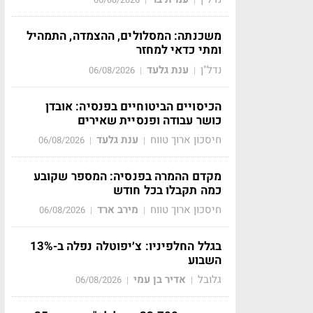
משכנתה: המסלולים, ההצמדה, התמהיל
ומתי כדאי למחזר
נדל"ן
ענת גלעד
06/08/2026
|
|
הכיסויים הביטוחיים בפנסיה: אובדן
כושר עבודה ופנסיית שאירים
חיסכון ארוך טווח
ענת גלעד
06/08/2026
|
|
מקדם ההמרה בפנסיה: המספר שקובע
כמה תקבלו בכל חודש
חיסכון ארוך טווח
מירב ארד
06/08/2026
|
|
בגלל החלפיניו: צ׳יפוטלה נפלה ב-13%
השבוע
גלובל
אדיר בן עמי
06/08/2026
|
|