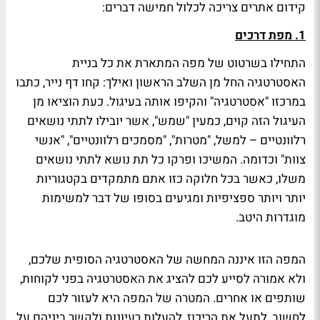
קידום אתרים צריכה לכלול חמישה דברים:
1. מפת דרכים
התחילו בשרטוט של מפה המתארת את כל בניית
האסטרטגיה החל מן השלב הראשון ואילך: קחו דף נייר, כתבו
במרכזו "אסטרטגיה" והקיפו אותה בעיגול. כעת הוציאו מן
העיגול הזה קוים, כמעין "שמש", אשר יובילו לתתי נושאים
רלוונטיים – למשל, "מטרות", "מסמכים רלוונטיים", "אנשי
צוות" וכדומה. המשיכו ופרקו כל תת נושא לתתי נושאים
משלו, כאשר בכל חלוקה כזו אתם מתמקדים בקטגוריות
יותר ויותר ספציפיות ומגיעים בסופו של דבר למשימות
מוגדרות היטב.
המפה הזו איננה המחשה של האסטרטגיה הסופית שלכם,
ולא אמורה לסייע לכם להציג את האסטרטגיה בפני לקוחות,
שותפים או אחרים. המטרה של המפה היא לעזור לכם
לחשוב, לתעל את הריכוז, להעלות רעיונות ולקשר ביניהם על