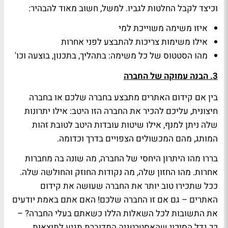
וכיצד לקבל החלטות לגביו. למשל, חשוב מאוד להבהיר:
איזו משימה משוייכת למי
אילו משימות צריכות להתבצע לפני אחרות
מהו הסטטוס של כל משימה: בתהליך, בתכנון, בוצעה וכו'
3. הבנה עמוקה של החברה
בין אם קידום האתרים מתבצע בחברה שלכם או בחברה
חיצונית, עליכם להכיר את החברה הזו היטב: אילו יתרונות
שלה ניתן למנף, אילו שיטות עובדות היטב לטובת זהות
המותג, מהם המכשולים הצפויים בדרך וכדומה.
בררו מהו היתרון היחסי של החברה, מה שונה בה מחברות
אחרות. מהו החזון שלה, מה נקודות החוזק והחולשה שלה.
ככל שתכירו טוב יותר את החברה שעושה את קידום
האתרים – גם אם זו החברה שלכם! האם אתם באמת יודעים
את התשובות לכל השאלות הללו כשאתם בעלי החברה? –
כך גדל הסיכוי שהאסטרטגיה המדוברת תגיע לתוצאות