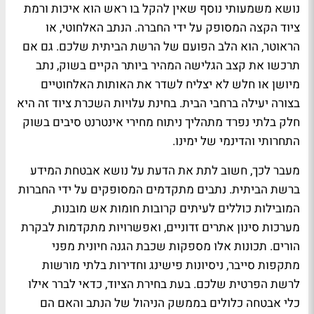
נושא משמעותי נוסף שאין להקל בו ראש הוא איכות ורמת
ציוד הקצה המסופק על ידי החברה. הנתב האלחוטי, או
הראוטר, הוא הלב הפועם של הרשת הביתית שלכם. גם אם
תרכשו את קצב הגלישה המהיר ביותר הקיים בשוק, נתב
מיושן או חלש לא יצליח לשדר את האותות האלחוטיים
בצורה יעילה ברחבי הבית. בחינת עלויות השכרת ציוד זה היא
חלק בלתי נפרד מתהליך ניתוח מחירי אינטרנט סיבים בשוק
התחרותי והדינמי של ימינו.
מעבר לכך, חשוב לתת את הדעת על נושא אבטחת המידע
ברשת הביתית. נתבים מתקדמים המסופקים על ידי החברות
המובילות כוללים לעיתים קרובות חומות אש מובנות,
מערכות סינון אתרים זדוניים, ואפשרויות מתקדמות לבקרת
הורים. תכונות אלו מספקות שכבת הגנה חיונית מפני
מתקפות סייבר, ניסיונות פישינג וחדירות בלתי מורשות
לרשת הפרטית שלכם. בעת בחירת הציוד, כדאי לברר אילו
כלי אבטחה כלולים בממשק הניהול של הנתב והאם הם