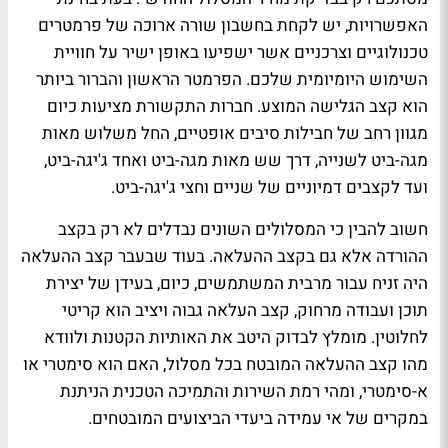
האפשרויות, יש לקחת בחשבון שורה ארוכה של פרמטרים
טכנולוגיים וצרכניים אשר ישפיעו באופן ישיר על חוויית
השימוש היומיומית שלכם. הפרמטר הראשון והברור ביותר
הוא קצב הגלישה המוצע. חברות התקשורת מציעות כיום
מגוון רחב של חבילות סיבים אופטיים, החל משלוש מאות
מגה-ביט לשנייה, דרך שש מאות מגה-ביט ואחד ג'יגה-ביט,
ועד לקצבים דמיוניים של שניים וחצי ג'יגה-ביט.
חשוב להבין כי המסלולים השונים נבדלים לא רק בקצב
ההורדה אלא גם בקצב ההעלאה. בעוד שבעבר קצב ההעלאה
היה זניח עבור מרבית המשתמשים, כיום, בעידן של יצירת
תוכן ועבודה מרחוק, קצב העלאה גבוה ויציב הוא קריטי
לחלוטין. מומלץ לבדוק היטב את האותיות הקטנות ולוודא
מהו קצב ההעלאה המובטח בכל מסלול, האם הוא סימטרי או
א-סימטרי, ומהי רמת השירות והתמיכה הטכנית הניתנת
במקרים של אי עמידה ביעדי הביצועים המובטחים.