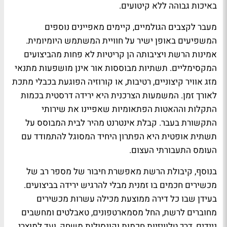
באיכות גבוהה ללא קיטועים.
מעבר לקצבים הגולמיים, קיימים מאפיינים נוספים
המשפיעים באופן ישיר על חוויית המשתמש היומיומית.
אמינות הרשת ויציבותה הן קריטיות לא פחות מהביצועים
המקסימליים. תשתיות מבוססות אור אינן מושפעות מתנאי
מזג אוויר קיצוניים, רטיבות, או קורוזיה הפוגעת בכבלי מתכת
לאורך זמן. המשמעות הצרכנית היא ירידה דרסטית בכמות
התקלות וההאטות הפתאומיות שאפיינו את שירותי
התקשורת בעבר. קבלת אינטרנט מהיר לבית המבוסס על
תשתית אופטית היא הפתרון היחיד המסוגל להתמודד עם
העומס התעבורתי העצום.
בנוסף, קיבולת הרשת מאפשרת חיבור של מספר רב של
מכשירים חכמים בו זמנית מבלי להרגיש ירידה בביצועים.
בעידן שבו כל דירה ממוצעת מכילה עשרות מכשירים
מחוברים לרשת, החל מסמארטפונים, טאבלטים ומחשבים
ניידים, דרך טלוויזיות חכמות וקונסולות משחק, ועד למוצרי