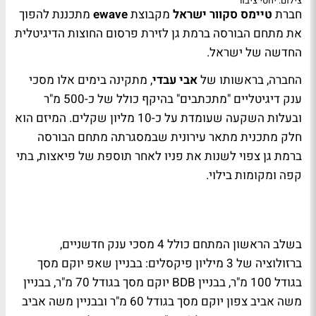
צילום: יחסי ציבור
חברת
טיימס סקוור ישראל
מקבוצת
ewave
מתכננת להפוך
את מתחם הבורסה ברמת גן לזירת פרסום החוצות הדיגיטלית
החדשה של ישראל.
החברה, בראשותו של
אבי עבדי
, מתקינה בימים אלו מסכי
ענק דיגיטליים "מתכתבים" בהיקף כולל של כ-500 מ"ר
ובעלות השקעה שעומדת על כ-10 מליון שקלים. המיזם הוא
חלק מתכנית מתאר עירונית שבמסגרתה מתחם הבורסה
ברמת גן צפוי לשנות את פניו לאחר תוספת של פיאצות, בתי
קפה ומקומות בילוי.
בשלב הראשון המתחם כולל 4 מסכי ענק חדשניים,
ברזולוציה של 3 מיליון פיקסלים: בבניין שאפ יוקם מסך
בגודל 100 מ"ר, בבניין BDB יוקם מסך בגודל 70 מ"ר, בבניין
משה אביב צפון יוקם מסך בגודל 60 מ"ר ובבניין משה אביב