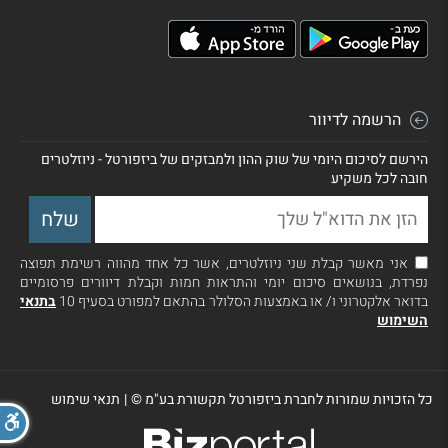
הרשמה לדיוור
הירשם לסיכום היומי של שוק ההון ולמבזקים של ביזפורטל - ניוזלטרים
חובה לכל משקיע
אני מאשר קבלת שני ניוזלטרים, אשר כל אחד מהווה רשימת תפוצה
נפרדת, בנושאים סיכום יומי והתראות חמות וקבלת דיוורים פרסומיים
בדואר אלקטרוני ו/ או באמצעות הסלולר בהתאם למפורט בסעיף 10
בתנאי
השימוש
כל הזכויות שמורות לחברת ביזפורטל תקשורת בע"מ ©
|
תנאי שימוש