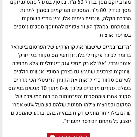
מערב יוקם מסך בגודל 60 מ"ר. בנוסף, במגדל סמסונג יוקם
מסך בגודל 80 מ"ר. המסכים ממוקמים בסמוך לתחנת
הרכבת הקלה, שנבנית בימים אלו, ובין גורדי השחקים
שבמתחם. במהלך השנה צפויים להתווסף מסכים נוספים
בפריסה ארצית.
"מדובר במיזם שישבור את קו הרקיע של הפרסום בישראל
בדומה לכיכר פיקדילי בלונדון והטיימס סקוור בניו יורק"
אומר עבדי. "אלו לא רק מסכי ענק דיגיטליים אלא מהפכה
שיווקית וצרכנית שתיגע גם בצרכן הסופי. אנשים הולכים
לטיימס סקוור כדי לראות את הקניון הדיגיטלי הכי מדהים
בעולם. סקרים מדברים על כך ש-8 מתוך 10 אנשים בטיימס
סקוור אמרו שהמסכים והפרסומות הם כוח המשיכה של
המקום וכמחצית צילמו תמונות שלהם כשמעל 60% אמרו
שהם בילו יותר מחמש דקות בבהייה בהם. ברגע שהמסכים
יוצבו, כל מתחם הבורסה יתעורר".