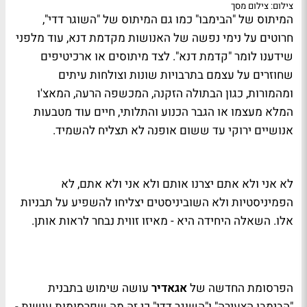
צילום: צילום מסך
המיתוס של "הבימבו" כמו גם המיתוס של "השוגר דדי",
חרוטים על נימי נפשה של האנושות מקדמת דנא, עוד מלפני
שידענו לומר "קדמת דנא". לצד מיתוסים או ארכיטיפים
שחוזרים על עצמם בתרבויות שונות וצולחות עיתים
ומהמורות, כגון הבתולה הזקנה, המכשפה הרעה, המאצ'ו
המלא מעצמו או הגבר הכנוע והתלותי, חיים עוד מטבעות
אנושיים ירוקי עד ששום אופנה לא תצליח להשמיד.
לא אני ולא אתם יצרנו אותם ולא אני ולא אתם, לא
הפמיניסטיות ולא השוביניסטים יצליחו להשפיע על תבניות
אלו. השאלה היחידה היא - מאיזו זווית נבחר לראות אותן.
הפרסומת החדשה של
אגאדיר
עושה שימוש בתבנית
"הבימבו הצעירה" ו"השוגר דדי" כי זה מה שפרסומות עושות -