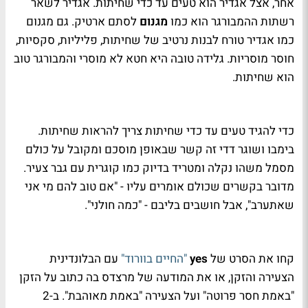
אחר, אצל אגדיר הוא טעים עד כדי שחיתות. אגדיר לשאר
רשתות ההמבורגר הוא כמו
מגנום
לסתם ארטיק. גם מגנום
כמו אגדיר טורח לבנות נרטיב של שחיתות, פליליות, סקסיות,
חוסר מוסריות. גלידה טובה היא חטא לא מוסרי והמבורגר טוב
הוא שחיתות.
כדי להגיד טעים עד כדי שחיתות צריך להראות שחיתות.
בימבו ושוגר דדי זה קשר שבאופן מוסכם ומקובל על כולם
מסמל משהו נקלה ומטריד בדיוק כמו קוגרית עם גבר צעיר.
מדובר בקשרים שכולם אומרים עליו - "אם טוב להם מי אני
שאתערב", אבל חושבים בליבם - "כמה חולני".
קחו את הסרט של
yes
"החיים בוורוד"
עם הבלונדינית
הצעירה והזקן, או את המודעה של מרצדס בה כתוב על הזקן
"באמת חסר פרוטה" ועל הצעירה "באמת מאוהבת". ב-2