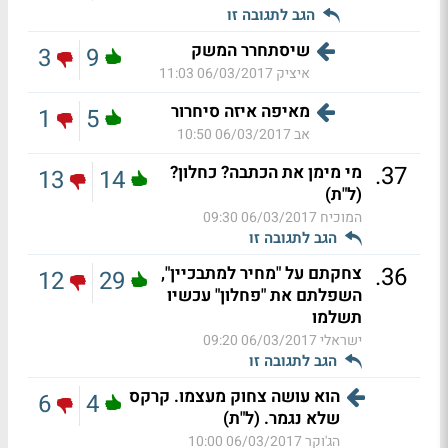
הגב לתגובה זו
שיסתחרר המשק
3
9
איציק
06/03/2017 11:03
מאיפה איזה סיחרור
1
5
אב
06/03/2017 10:50
.
37
מי מימן את הכתבה? כחלון?
13
14
(ל"ת)
המוכיח
06/03/2017 09:30
הגב לתגובה זו
.
36
צחקתם על "מחיר למתבכיין",
12
29
השפלתם את "פחלון" עכשיו
תשלמו
ישראלי
06/03/2017 09:20
הגב לתגובה זו
הוא עושה צחוק מעצמו. קרקס
6
4
שלא נגמר. (ל"ת)
הג'וקר
06/03/2017 10:00