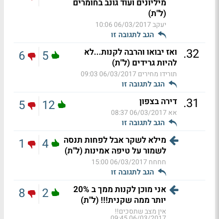
מיליונים ועוד גונב בחומרים
(ל"ת)
יעקב
06/03/2017 10:06
הגב לתגובה זו
.
32
ואז יבואו והרבה לקנות...לא
6
5
להיות גרידים (ל"ת)
תורידו מחירים
06/03/2017 09:03
הגב לתגובה זו
.
31
דירה בצפון
5
12
אא
06/03/2017 08:37
הגב לתגובה זו
מילא לשקר אבל לפחות תנסה
1
4
לשמור על טיפה אמינות (ל"ת)
חחחח
06/03/2017 15:00
הגב לתגובה זו
אני מוכן לקנות ממך ב 20%
8
2
יותר ממה שקנית!!! (ל"ת)
אין מצב שתסכים!!
06/03/2017 09:45