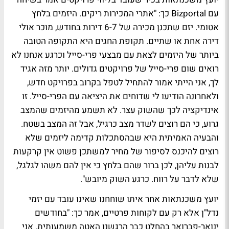
עם Bizportal כך: "אתרי המכירות ריקים. היזמים בלחץ
אטומי. יזם שתכנן מכירה של 6-7 דירות בחודש, מוכר אולי
דירה אחת או שתיים. תקופת החגים היא התקופה הטובה
ביותר של היזמים לצאת עם מבצעי פרי-סייל וכרגע אנחנו לא
רואים שום פרי-סייל של פרויקטים גדולים. יותר מזה אגיד
לך, אני הייתי אמור להתחיל לטפל בקרוב בפרויקט חדש,
ולאחרונה הודיעו לי שדוחים את היציאה עם הפרי-סייל. זו
אינדיקציה לכך שהשוק עצר. לא תשמע מהיזמים שהמצב
גרוע, כי הם רוצים לשדר מצב כרגיל, אבל זה המצב בשטח.
והבעיה האמיתית היא שבהסתכלות קדימה ליזמים שלא
רוצים להיכנס לסיפור של מחיר למשתכן פשוט אין קרקעות
לבנות עליהן, לכן ברור שהם בלחץ כי אין להם משהו לגלגל,
שלא לדבר על רווח. כרגע השוק מיובש".
יועץ משכנתאות אחר איתו שוחחנו שאינו עובד עם יזמי
נדל"ן אלא רק עם לקוחות פרטיים, אמר כך: "בחודשים
ינואר-פברואר בהחלט כבר הרגשנו האטה משמעותית. אני