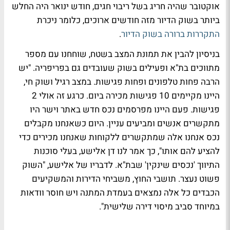
אוקטובר שהיה חריג בשל ריבוי חגים, חודש ינואר היה החלש
ביותר בשוק הדיור מזה חודשים ארוכים, כלומר ניכרת
התקררות ברורה בשוק הדיור
.
בניסיון להבין את תמונת המצב בשטח, שוחחנו עם מספר
מתווכים בת"א ופעילים בשוק שעובדים גם בפריפריה. "יש
הרבה פחות טלפונים ופחות פגישות. במצב רגיל ושוק חי,
היינו מקיימים 10 פגישות מכירה ביום. כרגע זה אולי 2
פגישות. פעם היינו מפרסמים נכס חדש באתר וישר היו
מתקשרים אנשים ומביעים עניין. היום כשאנחנו מקבלים
נכס אנחנו אלה שמתקשרים ללקוחות שאנחנו מכירים כדי
להציע להם אותו", כך אמר לנו דן אלישע, בעלי סוכנות
התיווך 'נכסים שינקין' שבת"א. לדבריו של אלישע, "השוק
פשוט נעצר. תושבי החוץ, משביחי הדירות והמשקיעים
הכבדים כל אלה נמצאים בעמדת המתנה ויש חוסר וודאות
במיוחד סביב מיסוי דירה שלישית".