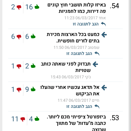
.
54
באיזו קלות תושבי חוץ קונים
2
16
פה דירות, כמו לחמניות
אחד
06/03/2017 11:23
הגב לתגובה זו
כמעט בכל הארצות מכירת
6
6
בתים לזרים חופשית.
שמטוב
06/03/2017 11:50
הגב לתגובה זו
תבדוק לפני שאתה כותב
1
2
שטויות
ג'קי
06/03/2017 15:43
אל תדאג עכשיו אחרי שהעלו
1
9
את הביקוש
חיים
06/03/2017 11:47
הגב לתגובה זו
.
53
ביזפורטל ציפיתי מכם ליותר.
11
4
כתבה מ"עדות" של מתווך
שרוצה