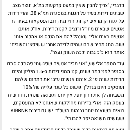
כדבריו, "צריך להבין שאין כמעט קרקעות בת"א, ונוצר מצב
שבונים דירות בעיר על הגגות במסגרת תמ"א 38. והרי דירות
על גגות הן מראש יקרות. חוץ מזה, רוב העסקאות באזור זה
אנשים שבאים מחו"ל ורוצים לקנות דירות. אח"כ אותם
אנשים באים אליי שאנהל להם את הנכס או אמכור אותו
שוב. התג מחיר שהם שמים לדירה אחרי ששיפצו והשביחו
אותה הוא כ"כ גבוה וככה השוק נעצר".
עוד מספר אלישע, "אני מכיר אנשים שפגשתי פה ככה סתם
בסופר לפני כמה שנים, קנו ממני דירות ב-1.6 מיליון והיום
הדירות שוות פי 2. אותם אנשים עזבו את התחום שלהם
ועוסקים היום בנדל"ן. פשוט כל שנה עלייה של 10%
משביחה לך את ההון יופי. אין יותר תשואה שנתית וחודשית
בעסק הזה. אולי בדירות מחולקות שאנחנו לא מתעסקים,
רואים תשואות יותר גבוהות משכ"ד. יש גם דירות AIRBNB
שעושים תשואה יפה להבנתי".
יועץ משכנתאות בכיר שעובד בליווי פרויקטים אמר בשיחה