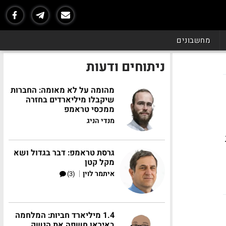
מחשבונים
ניתוחים ודעות
מהומה על לא מאומה: החברות
שיקבלו מיליארדים בחזרה
ממכסי טראמפ
מנדי הניג
גרסת טראמפ: דבר בגדול ושא
מקל קטן
|
איתמר לוין
(3)
1.4 מיליארד חביות: המלחמה
באיראן חשפה את הנשק