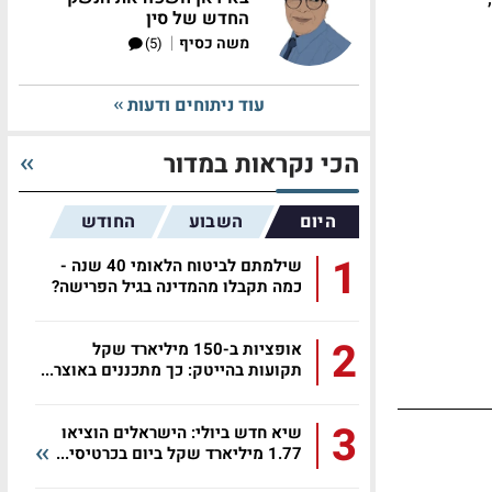
החדש של סין
|
משה כסיף
(5)
עוד ניתוחים ודעות
הכי נקראות במדור
היום
השבוע
החודש
1
שילמתם לביטוח הלאומי 40 שנה -
כמה תקבלו מהמדינה בגיל הפרישה?
2
אופציות ב-150 מיליארד שקל
תקועות בהייטק: כך מתכננים באוצר...
3
שיא חדש ביולי: הישראלים הוציאו
1.77 מיליארד שקל ביום בכרטיסי...