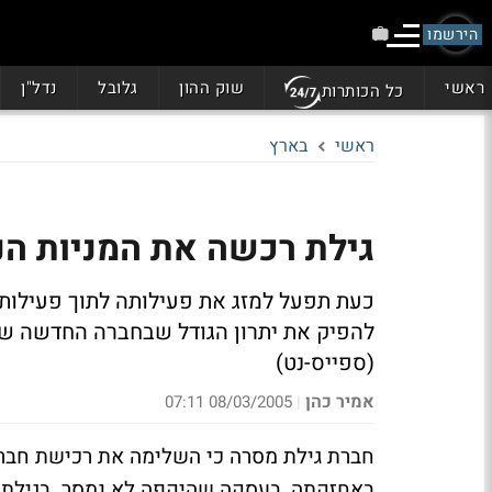
הירשמו
ראשי
שוק ההון
גלובל
נדל"ן
כל הכותרות
ראשי
בארץ
גילת רכשה את המניות ה
כעת תפעל למזג את פעילותה לתוך פעילות 
להפיק את יתרון הגודל שבחברה החדשה שמ
(ספייס-נט)
אמיר כהן
08/03/2005 07:11
|
חברת גילת מסרה כי השלימה את רכישת חברת
באחזקתה, בעסקה שהיקפה לא נמסר. בגילת 