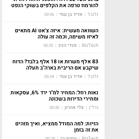
להורמוז טרפה את הקלפים בשוקי הנפט
גלובל
אדיר בן עמי
00:36
|
|
השוואה מעשית: איזה צ'אט AI מתאים
לאיזו משימה, וכמה זה עולה
BizTech
מנדי הניג
00:35
|
|
83 אלף משרות או 18 אלף בלבד? הדוח
שיקבע אם הריבית בארה"ב תעלה
גלובל
אדיר בן עמי
00:34
|
|
נאות רחל: המחיר למ"ר ירד 6%, עסקאות
ומחירי הדירות בשכונה
נדל"ן
צלי אהרון
00:30
|
|
הזיות: למה המודל ממציא, ואיך מזהים
את זה בזמן
BizTech
עמית בר
00:28
|
|