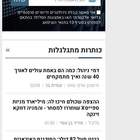
אני מאשר קבלת ניוזלטרים ודיוורים פרסומיים
בדואר אלקטרוני ו/או באמצעות הסלולר בהתאם
למפורט בסעיף 10 בתנאי השימוש
כותרות מתגלגלות
דמי ניהול: כמה הם באמת עולים לאורך
40 שנה ואיך מתמקחים
חיסכון ארוך טווח
עמית בר
02:09
|
|
ההצפה שכולם חיכו לה: מיליארד מניות
ספייסX שוחררו למסחר - והמניה דווקא
זינקה
גלובל
אדיר בן עמי
01:00
|
|
ברנט מעל 82 דולר: התוכנית האיראנית