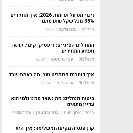
זיכוי מס על תרומות 2026: איך מחזירים
35% מכל שקל שתרמתם
קריירה
ענת גלעד
00:24
|
|
המודלים הסיניים: דיפסיק, קימי, קוואן
וזעזוע המחירים
BizTech
עוזי גרסטמן
00:24
|
|
איך כותבים פרומפט טוב: מה באמת עובד
BizTech
ענת גלעד
00:24
|
|
ביטוח מנהלים: מה נשאר ממנו ולמי הוא
עדיין מתאים
חיסכון ארוך טווח
עוזי גרסטמן
06/08/2026
|
|
קרן פנסיה מקיפה ומשלימה: איך היא