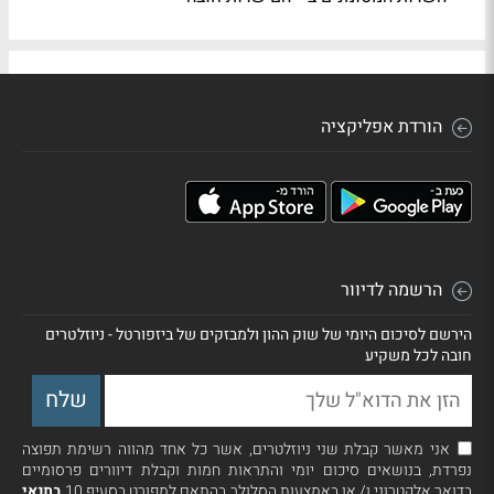
הורדת אפליקציה
הרשמה לדיוור
הירשם לסיכום היומי של שוק ההון ולמבזקים של ביזפורטל - ניוזלטרים
חובה לכל משקיע
אני מאשר קבלת שני ניוזלטרים, אשר כל אחד מהווה רשימת תפוצה
נפרדת, בנושאים סיכום יומי והתראות חמות וקבלת דיוורים פרסומיים
בדואר אלקטרוני ו/ או באמצעות הסלולר בהתאם למפורט בסעיף 10
בתנאי