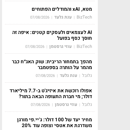
מטא, xAI והמודלים הפתוחים
BizTech
ענת גלעד
07/08/2026
|
|
AI לעצמאים ולעסקים קטנים: איפה זה
חוסך כסף בפועל
BizTech
עוזי גרסטמן
07/08/2026
|
|
מהפך בתמחור הריבית: שוק האג״ח כבר
מהמר על הותרה בספטמבר
גלובל
ענת גלעד
07/08/2026
|
|
אפולו רוכשת את איזיג'ט ב-7.7 מיליארד
דולר; מי חברת התעופה הבאה בתור?
גלובל
עוזי גרסטמן
07/08/2026
|
|
מחיר יעד של 100 דולר: ג'יי.פי מורגן
משדרגת את אטסי וצופה עוד 20%