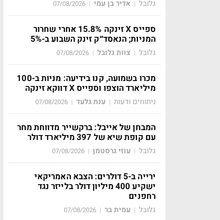
גלובל
אדיר בן עמי
07/08/2026
|
|
ספייס X זינקה 15.8% אחרי שחרור
המניות; הנאסד״ק זינק השבוע ב-5%
גלובל
צוות גלובל
07/08/2026
|
|
מכרו בשמועה, קנו בידיעה: מניות ב-100
מיליארד הוצפו וספייס X דווקא זינקה
ניתוחים ודעות
ענת גלעד
07/08/2026
|
|
המבחן של אייבל: ברקשייר מדווחת מחר
עם קופת שיא של 397 מיליארד דולר
גלובל
עוזי גרסטמן
07/08/2026
|
|
ירייה ב-5 דולרים: הצבא האמריקאי
ישקיע 400 מיליון דולר בלייזר נגד
רחפנים
גלובל
עמית בר
07/08/2026
|
|