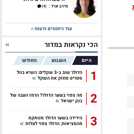
|
מירב ארד
(4)
עוד ניתוחים ודעות
הכי נקראות במדור
היום
השבוע
החודש
1
הדולר שוב ב-3 שקלים: השיא בוול
סטריט מחזק את השקל
2
מה צפוי בשער הדולר? הרמז העבה של
בנק ישראל
3
הירידה בשער הדולר מנותקת
מהמציאות; הדולר צפוי לעלות