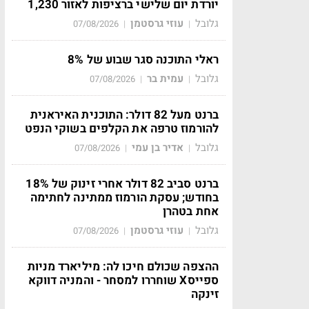
יורדת יום שלישי ברציפות לאזור 1,230
גלובל
עוזי גרסטמן
07/08/2026
|
|
ראלי התוכנה סגר שבוע של 8%
גלובל
עמית בר
07/08/2026
|
|
ברנט מעל 82 דולר: התוכנית האיראנית
להורמוז טרפה את הקלפים בשוקי הנפט
גלובל
אדיר בן עמי
07/08/2026
|
|
ברנט סביב 82 דולר אחרי זינוק של 18%
בחודש; עסקת הורמוז ממתינה לחתימה
אחת בטהרן
גלובל
עוזי גרסטמן
07/08/2026
|
|
ההצפה שכולם חיכו לה: מיליארד מניות
ספייסX שוחררו למסחר - והמניה דווקא
זינקה