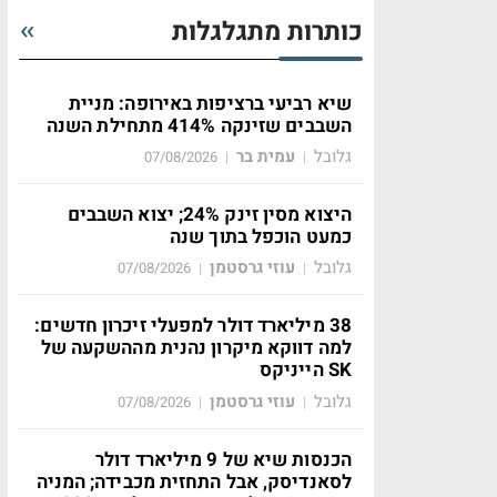
כותרות מתגלגלות
שיא רביעי ברציפות באירופה: מניית
השבבים שזינקה 414% מתחילת השנה
גלובל
עמית בר
07/08/2026
|
|
היצוא מסין זינק 24%; יצוא השבבים
כמעט הוכפל בתוך שנה
גלובל
עוזי גרסטמן
07/08/2026
|
|
38 מיליארד דולר למפעלי זיכרון חדשים:
למה דווקא מיקרון נהנית מההשקעה של
SK הייניקס
גלובל
עוזי גרסטמן
07/08/2026
|
|
הכנסות שיא של 9 מיליארד דולר
לסאנדיסק, אבל התחזית מכבידה; המניה