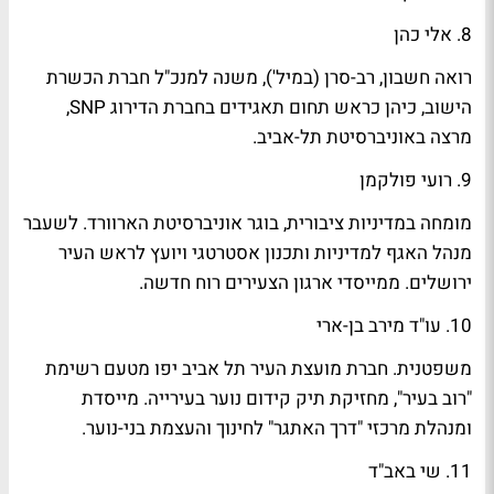
8. אלי כהן
רואה חשבון, רב-סרן (במיל'), משנה למנכ"ל חברת הכשרת
הישוב, כיהן כראש תחום תאגידים בחברת הדירוג SNP,
מרצה באוניברסיטת תל-אביב.
9. רועי פולקמן
מומחה במדיניות ציבורית, בוגר אוניברסיטת הארוורד. לשעבר
מנהל האגף למדיניות ותכנון אסטרטגי ויועץ לראש העיר
ירושלים. ממייסדי ארגון הצעירים רוח חדשה.
10. עו"ד מירב בן-ארי
משפטנית. חברת מועצת העיר תל אביב יפו מטעם רשימת
"רוב בעיר", מחזיקת תיק קידום נוער בעירייה. מייסדת
ומנהלת מרכזי "דרך האתגר" לחינוך והעצמת בני-נוער.
11. שי באב"ד