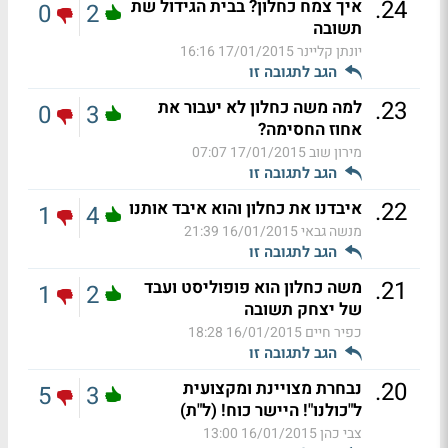
.
24
איך צמח כחלון? בבית הגידול שת
0
2
תשובה
יונתן קליינר
17/01/2015 16:16
הגב לתגובה זו
.
23
למה משה כחלון לא יעבור את
0
3
אחוז החסימה?
מירון שוב
17/01/2015 07:07
הגב לתגובה זו
.
22
איבדנו את כחלון והוא איבד אותנו
1
4
מנשה גבאי
16/01/2015 21:39
הגב לתגובה זו
.
21
משה כחלון הוא פופוליסט ועבד
1
2
של יצחק תשובה
כפיר חיים
16/01/2015 18:28
הגב לתגובה זו
.
20
נבחרת מצויינת ומקצועית
5
3
ל"כולנו"! היישר כוח! (ל"ת)
צבי כהן
16/01/2015 13:00