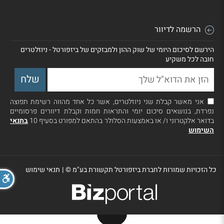
הרשמה לדיוור
הירשם לסיכום היומי של שוק ההון ולמבזקים של ביזפורטל - ניוזלטרים
חובה לכל משקיע
אני מאשר קבלת שני ניוזלטרים, אשר כל אחד מהווה רשימת תפוצה
נפרדת, בנושאים סיכום יומי והתראות חמות וקבלת דיוורים פרסומיים
בדואר אלקטרוני ו/ או באמצעות הסלולר בהתאם למפורט בסעיף 10
בתנאי
השימוש
כל הזכויות שמורות לחברת ביזפורטל תקשורת בע"מ ©
|
תנאי שימוש