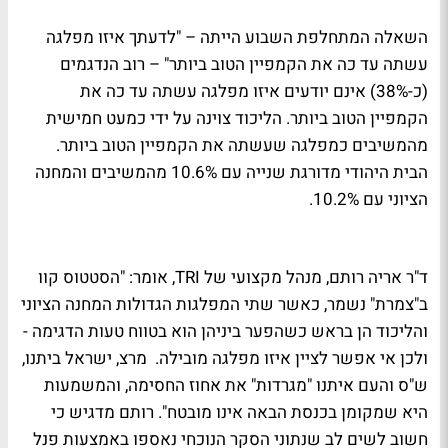
השאלה המתחלפת השבוע הייתה – "לדעתך איזו מפלגה
עשתה עד כה את הקמפיין הטוב ביותר" – רוב הנדגמים
(כ-38%) אינם יודעים איזו מפלגה עשתה עד כה את
הקמפיין הטוב ביותר. הליכוד צוינה על ידי כמעט חמישית
מהמשיבים כמפלגה שעשתה את הקמפיין הטוב ביותר.
הבית היהודי מדורגת שנייה עם 10.6% מהמשיבים והמחנה
הציוני עם 10.2%.
ד"ר אריה רותם, מנהל מקצועי של TRI, אומר: "הסטטוס קוו
ב"צמרת" נשמר, כאשר שתי המפלגות הגדולות המחנה הציוני
והליכוד הן בראש כשהפער ביניהן הוא בטווח טעות הדגימה -
ולכן אי אפשר לציין איזו מפלגה מובילה. מרצ, ישראל ביתנו,
ש"ס והעם איתנו "מגרדות" את אחוז החסימה, והמשמעות
היא שמקומן בכנסת הבאה אינו מובטח". רותם מדגיש כי
חשוב לשים לב שנתוני הסקר הנוכחי נאספו באמצעות פנל