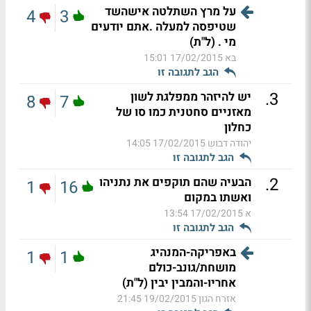
על מרץ השתלטה אישהשד
4
3
שטיפסה למעלה .אתם יודעים
מי . (ל"ת)
בא
17/02/2015 15:01
הגב לתגובה זו
.
3
יש להיזהר ממפלגת לשון
8
7
מאזניים סחטנית כמו סו של
כחלון
יהודה דבוש
17/02/2015 14:05
הגב לתגובה זו
.
2
הבעיה שהם תוקפים את נתניהו
1
16
ואשתו במקום
א
17/02/2015 13:54
הגב לתגובה זו
באפריקה-המנהיג
1
1
מושחת/גונב-כולם
אחריו-והמבין יבין (ל"ת)
אזרח הגון
19/02/2015 21:45