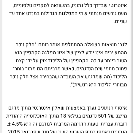
אינטרנטי שבדרך כלל נתוניו, בהשוואה לסקרים טלפוניים,
מעט גורעים מנתוני שתי המפלגות הגדולות במנדט אחד עד
שניים.
לגבי תוצאות השאלה המתחלפת אומר רותם: "חלק ניכר
מהמשיבים אינו יודע לציין של איזו מפלגה הקמפיין הוא
הטוב ביותר עד כה. הקמפיין של הליכוד צוין על ידי קצת
פחות מחמישית הנדגמים, כאשר מרביתם הם מתוך בוחרי
הליכוד (מה שמדגיש את העובדה שהבחירה אצל חלק ניכר
מבוחרי הליכוד היא רגשית)".
איסוף הנתונים נערך באמצעות שאלון אינטרנטי מתוך מדגם
מייצג של 501 נדגמים בגילאי 18 מתוך האוכלוסייה היהודית
דוברת עברית. טעות הדגימה המרבית למדגם זה היא 4.5% ±.
הנתונים נאספו בסוף השבוע השני של חודש פברואר 2015.