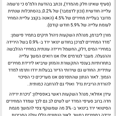
(סעיף שאינו חלק מהמדד), נכתב בהודעת הלמ"ס כי נרשמה
עלייה חודשית (נכון לדצמבר) של 0.2%, בהסתכלות שנתית
מדובר בעליית מחירים של 4.5% (האטה בקצב עליית המחיר
לעומת עלייה של 5.9% חודש קודם).
מורן ליברמן, מנהלת השקעות ניהול תיקים בתמיר פישמן:
"מדד המחירים לצרכן בחודש ינואר ירד ב- 0.9% בשל הירידה
במחירי המים ,דלק, החשמל וירידה עונתית במחירי ההלבשה
וההנעלה. מעבר לגורמים אלו אנו רואים המשך עלייה
בתחרותיות בענפי התקשורת והמזון שיביאו לירידת מחירים
עתידית. החודש גם שירותי הדיור בבעלות ירדו ותרמו למדד
הנמוך. לאור הנתון שהתפרסם אנו מעריכים כי הסיכוי
להורדת הריבית גדל ואולי גם להרחבה כמותית .
עידן אזולאי, מנהל השקעות ראשי באפסילון: "ניכרת ירידה
חדה ברוב סעיפי המדד יש לשים לב גם לכך שמדד המחירים
הסיטואי ירד בינואר ב- 3% מה שמשקף צפי להמשך מגמת
ירידה במחירים במשך. לאור הנתונים הללו עולה הסבירות