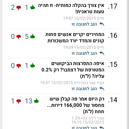
.
17
אין צורך בהקלה כמותית- זו תהיה
2
1
טעות טראגית!
מייק
15/02/2015 19:47
הגב לתגובה זו
.
16
המחירים יקרים אנשים פחות
0
5
קונים והמדד יורד המשכורות
חיים
15/02/2015 19:33
הגב לתגובה זו
.
15
איפה התפרצות הביקושים
0
1
המטורפת של דצמבר? רק 0.2%
עליה? (ל"ת)
צעיר שגר בשכירות
15/02/2015 19:31
הגב לתגובה זו
.
14
רק היום אמר פה קבלן שיש
1
13
מחסור של 166,000 דירות...
חחח (ל"ת)
שכר דירה צנח 1.2%
15/02/2015 19:15
הגב לתגובה זו