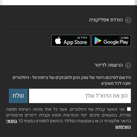
הורדת אפליקציה
הרשמה לדיוור
הירשם לסיכום היומי של שוק ההון ולמבזקים של ביזפורטל - ניוזלטרים
חובה לכל משקיע
אני מאשר קבלת שני ניוזלטרים, אשר כל אחד מהווה רשימת תפוצה
נפרדת, בנושאים סיכום יומי והתראות חמות וקבלת דיוורים פרסומיים
בדואר אלקטרוני ו/ או באמצעות הסלולר בהתאם למפורט בסעיף 10
בתנאי
השימוש