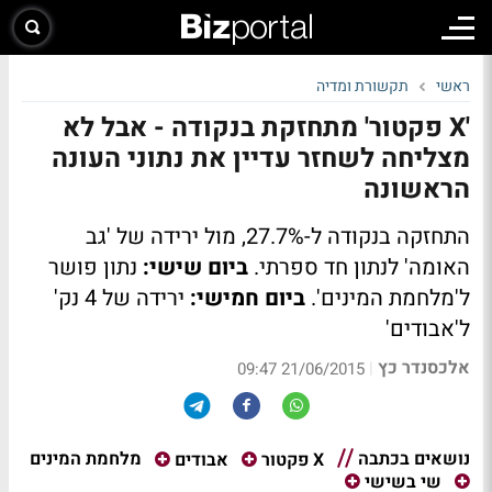
ראשי
תקשורת ומדיה
'X פקטור' מתחזקת בנקודה - אבל לא
מצליחה לשחזר עדיין את נתוני העונה
הראשונה
התחזקה בנקודה ל-27.7%, מול ירידה של 'גב
האומה' לנתון חד ספרתי.
ביום שישי:
נתון פושר
ל'מלחמת המינים'.
ביום חמישי:
ירידה של 4 נק'
ל'אבודים'
אלכסנדר כץ
|
21/06/2015 09:47
נושאים בכתבה
מלחמת המינים
X פקטור
אבודים
שי בשישי