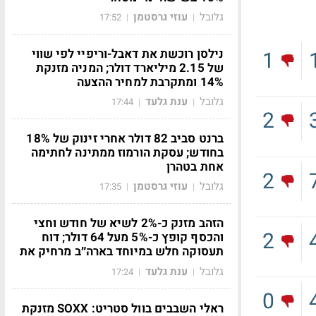
גלובל
עוזי גרסטמן
17:52
|
|
נילסן רוכשת את דאבל-וריפיי לפי שווי
1
של 2.15 מיליארד דולר; המניה מזנקת
14% ומתקרבת למחיר ההצעה
גלובל
ענת גלעד
17:44
|
|
2
ברנט סביב 82 דולר אחרי זינוק של 18%
בחודש; עסקת הורמוז ממתינה לחתימה
אחת בטהרן
2
גלובל
עוזי גרסטמן
17:35
|
|
הזהב מזנק כ-2% לשיא של חודש וחצי
2
והכסף קופץ כ-5% מעל 64 דולר; דוח
תעסוקה חלש במיוחד בארה״ב מרחיק את
גלובל
ענת גלעד
17:24
|
|
0
ראלי השבבים בוול סטריט: SOXX מזנקת