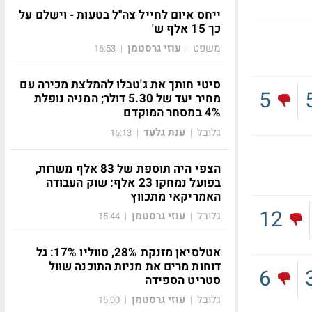
ייחס איום לחייל צה"ל בטעות - וישלם על
כך 15 אלף ש'
משפט
עוזי גרסטמן
16:53
|
|
סיטי חותך את ג'טבלו להמלצת מכירה עם
5
מחיר יעד של 5.30 דולר; המניה נופלת
4% במסחר המוקדם
גלובל
ענת גלעד
16:13
|
|
הצפי היה תוספת של 83 אלף משרות,
בפועל נמחקו 23 אלף: שוק העבודה
האמריקאי מתכווץ
12
גלובל
עוזי גרסטמן
15:44
|
|
אטלסיאן מזנקת 28%, טווליו 17%: גל
דוחות מרים את מניות התוכנה שוול
6
סטריט הספידה
גלובל
עוזי גרסטמן
15:00
|
|