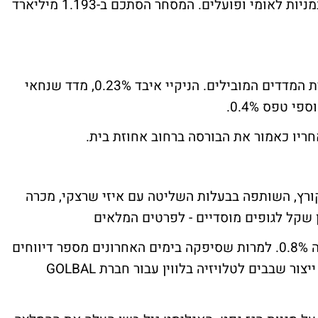
הבנקים טיפס 0.8% בעיקר על רקע העליות במניות לאומי ופועלים. המסחר הסתכם ב-1.193 מיליארד
באסיה ננעלו הבורסות בירידות שערים במרבית המדדים המובילים. הניקיי איבד 0.23%, מדד שנחאי
ריו כאמור את הבורסה ברחוב אחוזת בית.
ורץ, השותפה בבעלות השליטה עם איזי שרצקי, מכרה
לפרטים המלאים
מניית טאואר נסחרה בתנודתיות ולבסוף עלתה 0.8%. למרות שסיפקה בימים האחרונים מספר דיווחים
חיוביים על הרחבת פעילות באירופה ותחילת ייצור שבבים לטלויזיה בלווין עבור חברת GOLBAL