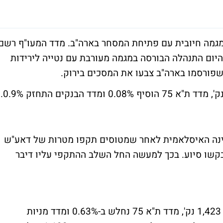
מגמה חיובית עם פתיחת המסחר בארה"ב. מדד המעו"ף רשם
 נק'. מרבית שעות היום התנהלה הבורסה במגמה מעורבת עם נטייה לירידות
מדד ת"א 25 עלה 0.6% לרמה של 1,431.64 נק', מדד ת"א 75 הוסיף 0.08% ומדד הבנקים התחזק 0.9%.
ינה האיסלאמית לאחר שמטוסים תקפו מטרות של דאע"ש
בקשו סיוע. בכך למעשה החל השלב ההתקפי עליו דיבר
מדד המעו"ף הוסיף ביום שני 0.1% לרמה של 1,423 נק', מדד ת"א 75 נחלש ב-0.63% ומדד מניות