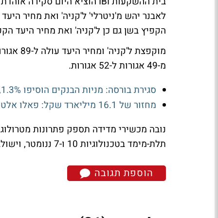
בית ההשקעות IBI הוציא היום
סקירה אוהדת ע
הקפיץ בשן גם כן ל'קניה' ואת מחיר היעד הקפיץ ל-25.7 שקלים. ישרא
מוקפצת ל'
מ-49 אגורות ל-52 אגורות.
סגירת בורסה: מניות הבנקים הוסיפו 1.3%, טאואר זינקה ב-9%
מחזור של 16.1 מיליארד שקל: פאלו אלטו עם 1.3 מיליארד שקל - מי עלו ומי ירדו?
נובה מכשירי מדידה תספק פתרונות מטרולוגיה
תלת-מימד בטכנולוגיות 10 ו-7 ננומטר, וישולבו במספר תהליכי ייצור.
הוספת תגובה