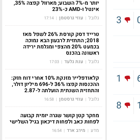
יותר מ-7% השבוע; מארוול קפצה 35%,
אינטל ו-AMD כ-23%
3
גלובל
עוזי גרסטמן
17:14
|
|
טרייד דסק קורסת 26% לשפל מאז
2018; התחזית לרבעון הבא נמוכה
בכמעט 20% מהצפי ומגלמת ירידה
ראשונה בהכנס
גלובל
ענת גלעד
17:03
|
|
1
קלאודפלייר מזנקת 10% אחרי דוח חזק:
ההכנסות קפצו 36% ל-696 מיליון דולר,
והתחזית השנתית הועלתה ל-2.87
גלובל
עוזי גרסטמן
16:58
|
|
8
מחקר קטן קושר שגרה יומית קבועה
לפחות כאב ולפחות דיכאון בגיל השלישי
מדע
מירב ארד
16:54
|
|