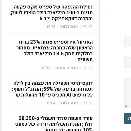
נעילת ההנפקה של ספייס-אקס פקעה:
מניות ב-100 מיליארד דולר הוצפו לשוק,
והמניה דווקא זינקה 6.1%
גלובל
ענת גלעד
18:28
|
|
האניוול אירוספייס צנחה 23% בדוח
הראשון שלה כחברה עצמאית; מחסור
בחלקים מחק 13.5 מיליארד דולר
משוויה
גלובל
עוזי גרסטמן
18:16
|
|
דוקסימיטי הכפילה את עצמה בין לילה
ונפתחה בזינוק של 55%; המנכ״ל חשף:
כל חיפוש AI מכניס פי 10 מהעלות ש
גלובל
ענת גלעד
18:04
|
|
ה
פורד חשפה טנדר חשמלי ב-28,350
דולר; המניה השלימה ירידה של כמעט
10% בשישה ימי מסחר