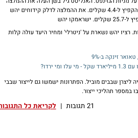
ל מניות הגז-נפט.
האנליסט גיל בשן העלה את ההמלצה
לאבנר יהש מ'ניטרלי' ל'קניה' ואת מחיר היעד הקפיץ ל-4.4 שקלים. את ההמלצה לדלק קידוחים יהש
מקו יהש
קניה' ומחיר היעד עולה ל-89 אגורות. רציו יהש נשארת על 'ניטרלי' ומחיר היעד עולה קלות
 ליצרן שבבים מוביל. הפתרונות ישמשו גם לייצור שבבי
21 תגובות
|
לקריאת כל התגובות