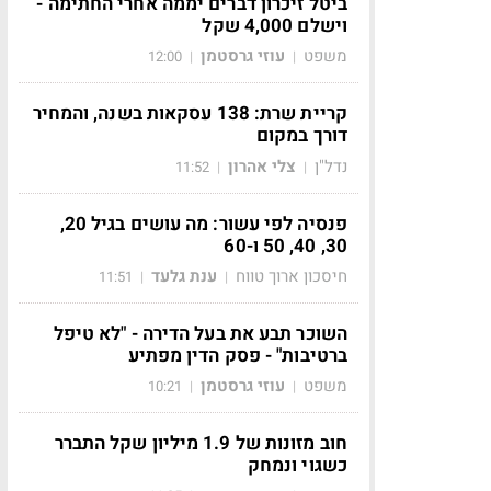
ביטל זיכרון דברים יממה אחרי החתימה -
וישלם 4,000 שקל
משפט
עוזי גרסטמן
12:00
|
|
קריית שרת: 138 עסקאות בשנה, והמחיר
דורך במקום
נדל"ן
צלי אהרון
11:52
|
|
פנסיה לפי עשור: מה עושים בגיל 20,
30, 40, 50 ו-60
חיסכון ארוך טווח
ענת גלעד
11:51
|
|
השוכר תבע את בעל הדירה - "לא טיפל
ברטיבות" - פסק הדין מפתיע
משפט
עוזי גרסטמן
10:21
|
|
חוב מזונות של 1.9 מיליון שקל התברר
כשגוי ונמחק