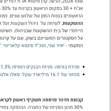
אג
הראשונים בטווח הזמן של שלוש שנים.
נפגש
ההשקעות
, לשיחה על ניהול השקעות ועל ק
הייחודי של בית ההשקעות שבניהולו, השיטה 
על הסקטורים המעניינם בשוק, וגם על קרנו
יאיר שני, מנכ"ל סיגמא קלאריטי: 
המקומי -
סגירת בורסה: מניות הבנקים הוסיפו 1.3%, טאואר זינקה ב-9%
מחזור של 16.1 מיליארד שקל: פאלו אלטו עם 1.3 מיליארד שקל - מי עלו ומי ירדו?
קבוצת תדהר פרסמה תשקיף ראשון לקראת
30% מהון המניות של החברה. ההנפקה צפו