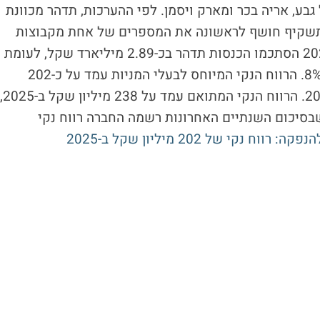
גבע, אריה בכר ומארק ויסמן. לפי ההערכות, תדהר מכוונת
7- מיליארד שקל. התשקיף חושף לראשונה את המספרים של אחת מקבוצות
הנדל"ן הפרטיות הגדולות בישראל. בשנת 2025 הסתכמו הכנסות תדהר בכ-2.89 מיליארד שקל, לעומת
כ-2.68 מיליארד שקל ב-2024, עלייה של כ-8%. הרווח הנקי המיוחס לבעלי המניות עמד על כ-202
מיליון שקל, לעומת כ-180 מיליון שקל ב-2024. הרווח הנקי המתואם עמד על 238 מיליון שקל ב-2025,
ן, כך שבסיכום השנתיים האחרונות רשמה החברה רווח נקי
וח נקי של 202 מיליון שקל ב-2025