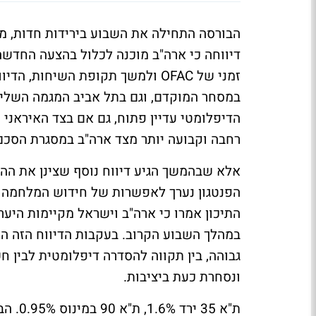
הבורסה התחילה את השבוע בירידות חדות, מ
דיווחה כי ארה"ב מוכנה לכלול בהצעה החדשה
זמני של OFAC ולמשך תקופת השיחו
במסחר המוקדם, וגם בתל אביב המגמה השלי
הדיפלומטי עדיין פתוח, גם אם בצד האיראנ
רחבה וקבועה יותר מצד ארה"ב במסגרת הסכם 
אלא שבהמשך הגיע דיווח נוסף שצינן את ההתל
הפנטגון נערך לאפשרות של חידוש המלחמה מו
התיכון אמרו כי ארה"ב וישראל מקיימות הי
במהלך השבוע הקרוב. בעקבות הדיווח הזה ה
גבוהה, בין תקווה להסדרה דיפלומטית לבין 
ונסחרת כעת ביציבות.
ת"א 35 ירד 1.6%, ת"א 90 במינוס 0.95%. הבנקים סגרו בעליות של 1.38%, מנגד הביטוח ירד 0.93%.