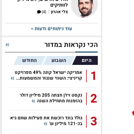
לוותיקים
|
צלי אהרון
(4)
עוד ניתוחים ודעות
הכי נקראות במדור
היום
השבוע
החודש
1
אמריקה ישראל קונה 49% מפרויקט
קריניצי: השווי שנגזר והמשמעות...
2
נקסט ויז'ן חצתה 205 מיליון דולר
בהזמנות מתחילת השנה
3
גולד בונד רוכשת את פעילות שחם גיא
בכ-121 מיליון ש'