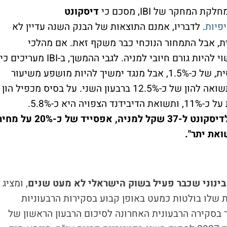
ת המחקר של IBI, מסכם כי
דיסקונט
פיות
. לדבריו, אמנם התוצאות של הבנק השנה עדיין לא
ת, אבל התמחור הנוכחי כבר משקף זאת. אם מהלכי
ההתייעלות של הבנק יתקדמו כמתוכנן, זה עשוי להיות גורם חיובי למניה. לגבי ההמשך, ב-IBI מעריכים כי
הרבעון השני של 2026 ייהנה ממדד גבוה יחסית, של כ-1.5%, אבל מנגד ימשיך להיות מושפע משיעור
מס גבוה. בהתאם לכך, הם צופים לדיסקונט תשואה להון של כ-12.5% ברבעון השני. על בסיס מכפיל הון
של 1.1, התשואה הנגזרת לשנה הבאה עומדת על כ-11%, ותשואת הדיבידנד הצפויה היא כ-5.8%.
ב-IBI מעלים את מחיר היעד לדיסקונט ל-37 שקל למניה, אפסייד של כ-20% על
את יתר".
 בינוני שכבר פעיל בשוק הישראלי לא מעט שנים
, ומציג
 שלו בולטות כמעט באופן קבוע בסקירות הרבעוניות
בסקירה הרבעונית האחרונה לסיכום הרבעון הראשון של