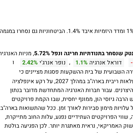
בנדל"ן המגמה הייתה שלילית, ת"א נדל"ן ירד 1% ומדד היזמיות איבד 1.4%. הביטחוניות גם נסחרו במגמה
שנסחר בתנודתיות חריגה ונפל 5.72%
, מניות האנרגיה
,
ו
דוראל אנרגיה
1.1%
נופר אנרג'י
2.42%
ה השבועית של בית ההשקעות פסגות מציינים כי
השווקים כבר מתחילים לתמחר אפשרות להעלאות ריבית בארה"ב במהלך 2027, על רקע אינפלציה
היצרנים. עבור חברות האנרגיה המתחדשת מדובר בנתון
 הרבה גיוסי הון, ממונף יחסית, שבו הקמת פרויקטים
 עלויות מימון סבירות לאורך זמן. ככל שהתשואות בארה"ב
, שווי הפרויקטים העתידיים נפגע, עלות החוב מתייקרת,
שוק האמריקאי, נראית מאתגרת יותר. לכן הפגיעה בולטת