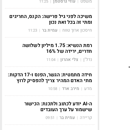
משפט
עוזי גרסטמן
11:25
|
|
משיכה לפני גיל פרישה: הקנס, החריגים
ומתי זה בכל זאת נכון
חיסכון ארוך טווח
עמית בר
11:23
|
|
רמת הנשיא: 1.75 מיליון לשלושה
חדרים, ירידה של 16%
נדל"ן
צלי אהרון
11:04
|
|
 מחיר
חידה מתמטית: הגשר, הפנס ו-17 הדקות:
מתי האדם המהיר צריך להפסיק לרוץ
מדע
מירב ארד
10:58
|
|
ה-AI יודע לכתוב ולתכנת: הכישור
שישמור על ערך העובדים
קריירה
עמית בר
09:51
|
|