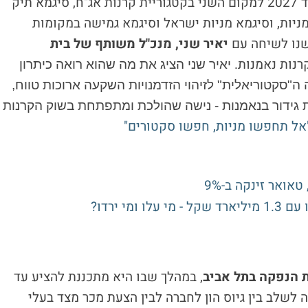
שנת 2026, הגיעה קרן סיגמא אג"ח לפדיון עד 2027 למקום השני בקטגוריית קרנות אג"ח, סיגמא תיק
"ח + 30 במקום הראשון בקרנות עד 30% מניות, וסיגמא מניות ישראל וסיגמא גמישה במקומות
נו לשיחה עם
יאיר שני, מנכ"ל משותף של בית
רנות נאמנות.
יאיר שני הציג את מה שהוא רואה כיתרון
ה"סקטוריאלית" לזיהוי הזדמנויות השקעה ארוכות טווח,
ת גידור בנאמנות - נישה שהולכת ומתפתחת בשוק הקרנות
"אל תחפשו מניות, חפשו סקטורים"
 הנפקה בתל אביב
, במהלך שבו היא מתכננת להציע עד
יה לשלב בין גיוס הון לחברה לבין הצעת מכר מצד בעלי