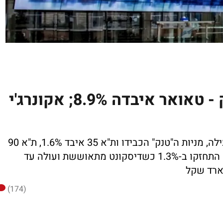
נפילות בשבבים ובקלינטק - טאואר איבדה 8.9%; אקונרג'י
המגמה השלילית שוב התחזקה לקראת הנעילה, מניות ה"טנק" הכבידו ות"א 35 איבד 1.6%, ת"א 90
ירד 0.9%; נייס מנגד הוסיפה כ-6%; הבנקים התחזקו ב-1.3% כשדיסקונט מתאוששת ועולה עד
(174)