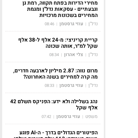
מחירי הדירות בפתח תקווה, רמת גן
וגבעתיים - עסקאות נדל"ן ומגמת
המחירים בשכונות מרכזיות
נדל"ן
עוזי גרסטמן
08:46
|
|
קריית קריניצי: מ-24 אלף ל-38 אלף
שקל למ״ר, אותה שכונה
נדל"ן
צלי אהרון
08:34
|
|
מרום נווה: 2.87 מיליון לארבעה חדרים,
מה קרה למחירים בשנה האחרונה?
נדל"ן
עוזי גרסטמן
08:33
|
|
נהג בשלילה ולא ידע: הפניקס תשלם 42
אלף שקל
משפט
עוזי גרסטמן
07:42
|
|
הפיטורים הגדולים בדרך - ה-AI פוגע