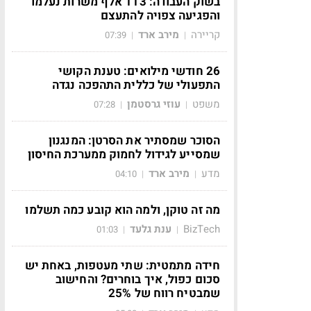
בשוק העבודה: 113 אלף משרות נעלמו
והפגיעה צפויה להתעצם
קריירה
מירב ארד
07:39
|
|
26 חודשי מילואים: טענת הקושי
התפעולי של כללית התהפכה נגדה
משפט
עוזי גרסטמן
07:28
|
|
הסוכר שמסתיר את הסרטן: המנגנון
שמסייע לגידול לחמוק ממערכת החיסון
מדע
מירב ארד
04:10
|
|
מה זה טוקן, ולמה הוא קובע כמה תשלמו
BizTech
ענת גלעד
01:03
|
|
חידה מתמטית: שתי מעטפות, באחת יש
סכום כפול, איך בוחרים? והחישוב
שמבטיח רווח של 25%