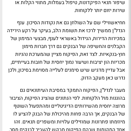
שיפור תנאי הפיקדונות, טיפול בעמלות, מתווי הקלות או
שירות יזום יותר ללקוחות.
חחיאשווילי שם על השולחן גם את נקודות הסיכון. ענף
הנדל"ן ממשיך לרכז את תשומת הלב, בעיקר על רקע הירידה
במכירות הדירות, הגידול באשראי לענף, מבצעי המימון של
הקבלנים והחשיפה של הבנקים גם דרך חברות מימון
חוץ-בנקאיות. לצד זאת, הפיקוח מציין שהמערכת נהניות
מכריות הון יציבות ושיעור נמוך יחסית של חובות בעייתיים,
אבל עדיין מדגיש שיש סימנים לעלייה מסוימת בסיכון, ולכן
נדרש כאן מעקב הדוק.
מעבר לנדל"ן, הפיקוח התמקד במסיבת העיתונאים גם
בהוגנות מול הלקוחות. לפי הנתונים שהציג הפיקוח, הציבור
מרוצה יחסית מהשירותים הדיגיטליים ומהתפעול השוטף
של הבנקים, אך הרבה פחות מהיכולת של הבנק להציע לו
מיוזמתו פתרונות שמוזילים עלויות ומשפרים תנאים. זהו
אחד המקומות שבהם הפיקוח מבקש להעביר לבנקים מסר,