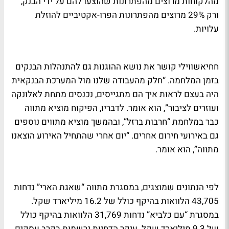
מהלקוחות מרוצים מהפתרונות שהוצעו להם על ידי הבנק,
ורק 29% מרוצים מהפתרונות הפרו-אקטיביים להוזלת
עלויות.
חחיאשווילי קושר את נושא ההוגנות גם להתנהלות הבנקים
בזמן המלחמה. “חלק מהעבודה שלנו מול המערכת הבנקאית
היה בעצם לראות איך הם מתגייסים, נכנסים מתחת לאלונקה
ועוזרים לציבור”, הוא אומר. לדבריו, הפיקוח מוציא מתווה
כבר במלחמת “חרבות ברזל”, ובהמשך מוציא מתווים נוספים
גם באירועי חירום אחרים. “יום אחרי שהתחיל האירוע הוצאנו
מתווה”, הוא אומר.
לפי הנתונים שמוצגים, במסגרת מתווה “שאגת הארי” נדחות
43,705 הלוואות בהיקף כולל של 16.2 מיליארד שקל.
במסגרת “עם כלביא” נדחות 31,769 הלוואות בהיקף כולל
של 9.3 מיליארד שקל. עיקר הדחיות נרשמות בקרב עסקים