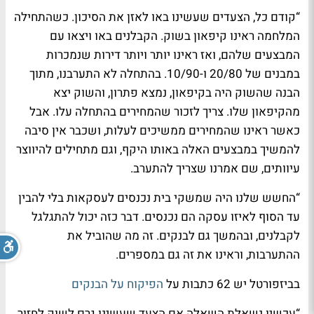
“קודם כל, הצעדים שעשינו באו לאזן את הסיכון. כשהתחילה
המלחמה ראינו קיפאון בשוק. הקבלנים באו ויצאו עם
המבצעים שלהם, ואז ראינו יותר ויותר דירות שנמכרות
במבנים של 20/80 ו-10/90. בהתחלה לא התערבנו, מתוך
הבנה שהשוק היה בקיפאון, נמצא פתרון, והשוק יצא
מהקיפאון שלו. צריך לזכור שהמחירים בהתחלה עלו. אבל
כאשר ראינו שהמחירים ממשיכים לעלות, ושכבר אין סיבה
להמשיך במבצעים האלה באותו היקף, וגם מתחילים להיווצר
עיוותים, שם אמרנו שצריך להתערב.
“החשש שלנו היה שמשקי בית נכנסים לעסקאות בלי להבין
עד הסוף לאיזו עסקה הם נכנסים. דבר כזה יכול להתגלגל
לקבלנים, ובהמשך גם לבנקים. זה מה שהוביל את
ההתערבות, וראינו את זה גם במספרים.
בביזפורטל יש 62 כתבות על
הפיקוח על הבנקים
“עכשיו נשאלת השאלה אם הצעד שעשינו גרם לשוק לחזור