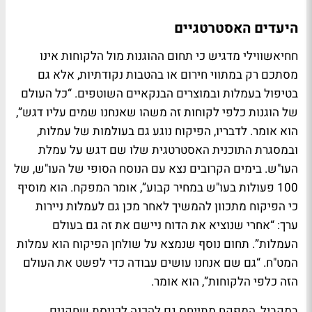
היעדים האסטרטגיים
חחיאשווילי מדגיש כי תחום ההוגנות מול הלקוחות אינו
מסתכם רק במתווי חירום או בהטבות נקודתיות, אלא גם
בטיפול בעמלות ובמוצרים הבנקאיים השוטפים. “כל העולם
של הוגנות כלפי לקוחות זה משהו שאנחנו שמים עליו דגש”,
הוא אומר. לדבריו, הפיקוח נוגע גם בעולמות של עמלות,
ובמסגרת התוכנית האסטרטגית שלו שם דגש על עמלת
העו"ש. בימים הקרובים נצא עם הנוסח הסופי של העו"ש, של
100 פעולות בעו"ש במחיר קבוע”, אומר המפקח. הוא מוסיף
כי הפיקוח מתכוון להמשיך לאחר מכן גם לעמלות ניירות
ערך: “אחרי שנוציא את הדוח ניישם את זה גם בעולם
העמלות”. תחום נוסף שנמצא על שולחן הפיקוח הוא עמלות
המט"ח. “גם שם אנחנו עושים עבודה כדי לפשט את העולם
הזה כלפי הלקוחות”, הוא אומר.
במקביל, המפקח מתייחס גם להכנה לכניסת שחקנים