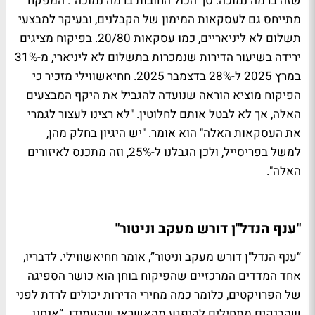
שזה ברמה נמוכה. סך הכול החובות ברמה נמוכה”. המפקח
מתייחס גם לעסקאות המימון של הקבלנים, ובעיקר למבצעי
תשלום לא ליניאריים, כמו עסקאות 20/80. בפיקוח מציגים
ירידה בשיעור הדירות שנמכרות בתשלום לא ליניארי, מ-31%
במרץ 2025 ל-28% בדצמבר 2025. חחיאשווילי מזכיר כי
הפיקוח מוציא הוראה שנועדה להגביל את היקף המבצעים
האלה, אך לא לבטל אותם לחלוטין. "לא רצינו לעצור לגמרי
את העסקאות האלה" הוא אומר. "יש היגיון בחלק מהן,
למשל בפריסייל, ולכן הגבלנו ל-25%, וזה מתכנס לאיזורים
האלה".
"ענף הנדל"ן דורש מעקב וניטור"
“ענף הנדל"ן דורש מעקב וניטור”, אומר חחיאשווילי. לדבריו,
אחד המדדים המרכזיים שהפיקוח בוחן הוא כושר הספיגה
של הפרויקטים, כלומר כמה מחירי הדירות יכולים לרדת לפני
שהבנקים מתחילים להיפגע מהאשראי שהעמידו. “אנחנו