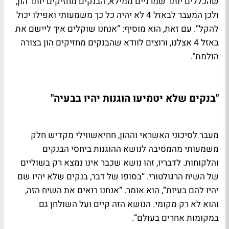
שהכללים יותר שמרניים ממילא, הבנקים מחזיקים יותר הון,
ולכן המעבר לבאזל 4 לא יהיה כל כך משמעותי ואפילו יכול
להקל”. עם זאת, הוא מוסיף: “אנחנו שוקלים איך ליישם את
באזל 4 אצלנו, ורוצים לוודא שהבנקים מחזיקים הון בצורה
הולמת".
"בנקים שלא יטמיעו הוגנות יהיו בבעיה"
מעבר לסיכוני האשראי וההון, חחיאשווילי מקדיש חלק
משמעותי מהמסיבה לנושא ההוגנות ביחסי הבנקים
והלקוחות. לדבריו, זהו נושא שכבר אינו נמצא רק בשוליים
של השיח הרגולטורי. “בסופו של דבר, בנקים שלא יהיו שם
יהיו להם בעיות”, הוא אומר. “אנחנו רואים את השיח הזה,
והוא לא רק מקומי. הנושא הזה קיים ועל השולחן גם
במקומות אחרים בעולם”.