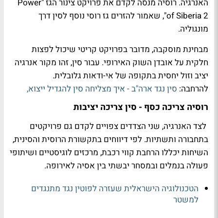
האנרגיה. רוסיה מנסה לקדם את פרויקט צינור הגז "Power
of Siberia 2", שאמור להזרים גז רוסי נוסף לסין דרך
מונגוליה.
מבחינת מוסקבה, מדובר בפרויקט קריטי שיכול לפצות
חלקית על אובדן השוק האירופי. עבור סין, זהו מקור אנרגיה
יציב וזול יחסית בתקופה של אי-ודאות גלובלית.
להרחבה:
סין נגד ארה"ב - איך מצליחה סין להגדיל ייצוא,
רוסיה צריכה כסף - סין צריכה יציבות
לצד האנרגיה, שני הצדדים צפויים לקדם גם פרויקטים
בתחבורה ותשתיות. לפי דיווחים בתקשורת הרוסית והסינית,
השיחות יכללו הרחבת קווי רכבת, מרכזים לוגיסטיים ושיתופי
פעולה בנמלים ובמסחר יבשתי בין אסיה לאירופה.
הטכנולוגיה הישראלית שעזרה לפוטין נגד מתנגדים
למשטר