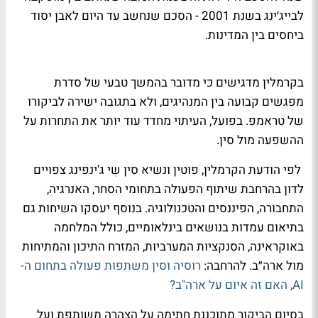
לבייג׳ינג בשנת 2001 - הסכם שנחשב עד היום לאבן יסוד
ביחסים בין המדינות.
בקרמלין מדגישים כי מדובר בהמשך טבעי של סדרת
מפגשים קבועה בין המנהיגים, ולא בתגובה ישירה לביקורו
של טראמפ. בפועל, העיתוי מחדד עוד יותר את התחרות על
ההשפעה מול סין.
לפי הודעת הקרמלין, פוטין ונשיא סין שִי ג'ינפינג צפויים
לדון בהרחבת שיתוף הפעולה בתחומי הסחר, האנרגיה,
התחבורה, הפיננסים והטכנולוגיה. בנוסף יעסקו השיחות גם
בתיאום עמדות בנושאים בינלאומיים, כולל המלחמה
באוקראינה, הסנקציות המערביות, המזרח התיכון והמתיחות
מול ארה״ב. להרחבה:
רוסיה וסין משתפות פעולה בתחום ה-
AI, האם זה איום על ארה"ב?
בסיום הביקור מתוכננת חתימה על הצהרה משותפת ועל