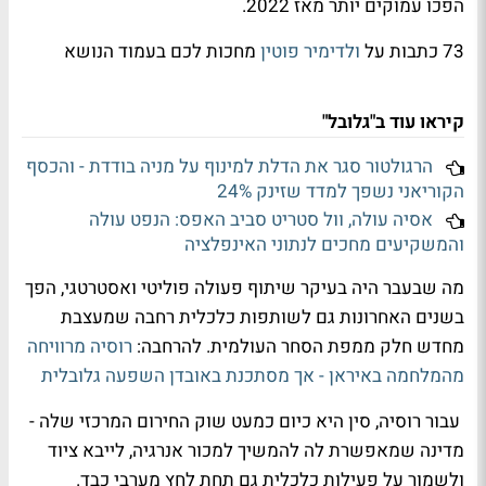
הפכו עמוקים יותר מאז 2022.
73 כתבות על
ולדימיר פוטין
מחכות לכם בעמוד הנושא
קיראו עוד ב"גלובל"
הרגולטור סגר את הדלת למינוף על מניה בודדת - והכסף
הקוריאני נשפך למדד שזינק 24%
אסיה עולה, וול סטריט סביב האפס: הנפט עולה
והמשקיעים מחכים לנתוני האינפלציה
מה שבעבר היה בעיקר שיתוף פעולה פוליטי ואסטרטגי, הפך
בשנים האחרונות גם לשותפות כלכלית רחבה שמעצבת
מחדש חלק ממפת הסחר העולמית. להרחבה:
רוסיה מרוויחה
מהמלחמה באיראן - אך מסתכנת באובדן השפעה גלובלית
עבור רוסיה, סין היא כיום כמעט שוק החירום המרכזי שלה -
מדינה שמאפשרת לה להמשיך למכור אנרגיה, לייבא ציוד
ולשמור על פעילות כלכלית גם תחת לחץ מערבי כבד.