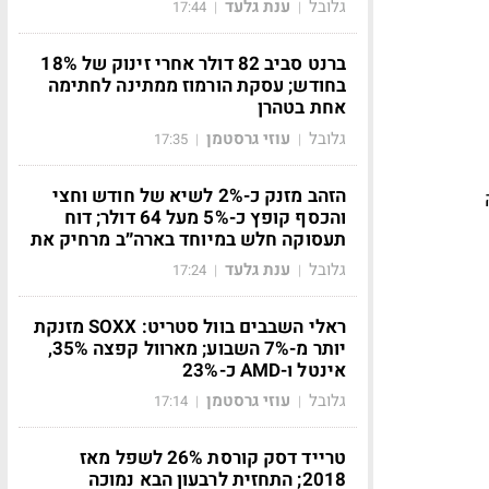
גלובל
ענת גלעד
17:44
|
|
ברנט סביב 82 דולר אחרי זינוק של 18%
בחודש; עסקת הורמוז ממתינה לחתימה
אחת בטהרן
גלובל
עוזי גרסטמן
17:35
|
|
הזהב מזנק כ-2% לשיא של חודש וחצי
והכסף קופץ כ-5% מעל 64 דולר; דוח
תעסוקה חלש במיוחד בארה״ב מרחיק את
גלובל
ענת גלעד
17:24
|
|
ראלי השבבים בוול סטריט: SOXX מזנקת
יותר מ-7% השבוע; מארוול קפצה 35%,
אינטל ו-AMD כ-23%
גלובל
עוזי גרסטמן
17:14
|
|
טרייד דסק קורסת 26% לשפל מאז
2018; התחזית לרבעון הבא נמוכה