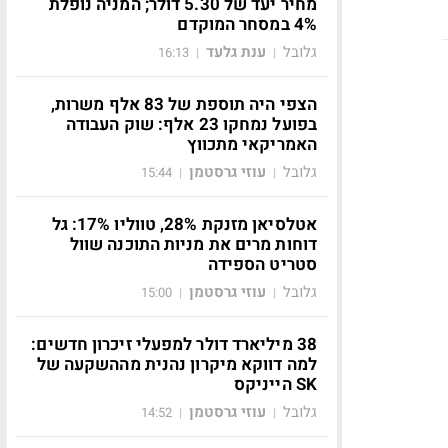
מחיר יעד של 5.30 דולר; המניה נופלת
4% במסחר המוקדם
גלובל
ענת גלעד
16:13
|
|
הצפי היה תוספת של 83 אלף משרות,
בפועל נמחקו 23 אלף: שוק העבודה
האמריקאי מתכווץ
גלובל
עוזי גרסטמן
15:44
|
|
אטלסיאן מזנקת 28%, טווליו 17%: גל
דוחות מרים את מניות התוכנה שוול
סטריט הספידה
גלובל
עוזי גרסטמן
15:00
|
|
38 מיליארד דולר למפעלי זיכרון חדשים:
למה דווקא מיקרון נהנית מההשקעה של
SK הייניקס
גלובל
עוזי גרסטמן
14:52
|
|