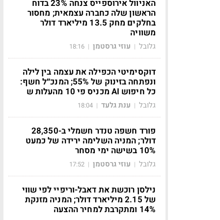
האניוול אירוספייס צנחה 23% בדוח
הראשון שלה כחברה עצמאית; מחסור
בחלקים מחק 13.5 מיליארד דולר
משוויה
גלובל
עוזי גרסטמן
18:16
|
|
דוקסימיטי הכפילה את עצמה בין לילה
ונפתחה בזינוק של 55%; המנכ״ל חשף:
כל חיפוש AI מכניס פי 10 מהעלות ש
גלובל
ענת גלעד
18:04
|
|
פורד חשפה טנדר חשמלי ב-28,350
דולר; המניה השלימה ירידה של כמעט
10% בשישה ימי מסחר
גלובל
עוזי גרסטמן
17:52
|
|
נילסן רוכשת את דאבל-וריפיי לפי שווי
של 2.15 מיליארד דולר; המניה מזנקת
14% ומתקרבת למחיר ההצעה