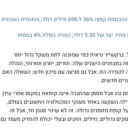
קלאודפלייר מזנקת 10% אחרי דוח חזק: ההכנסות קפצו 36% ל-696 מיליון דולר, והתחזית השנתית
סיטי חותך את ג'טבלו להמלצת מכירה עם מחיר יעד של 5.30 דולר; המניה נופלת 4% במסחר
. ברקשייר נראית כמי שמוכנה לתת משקל גדול יותר
ות במבחנים הישנים שלה: תזרים, יתרון תחרותי, הנהלה
להגדרה הזו, אבל גם מגיעה עם סיכון חדש: השאלה האם
חת גרג אבל מסמן שהחברה אינה קופאת במקום אחרי עידן
דילה השקעה באחד מענקי הטכנולוגיה החשובים בעולם,
קופת מזומנים גדולה. זה לא שינוי סגנון חד, אבל זה
ים גדולים, נזילים, חזקים ובעלי יכולת להחזיק מעמד גם