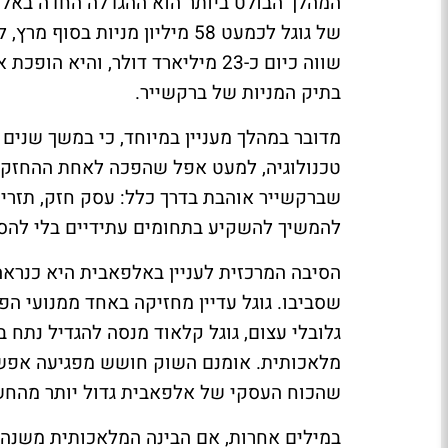
המהלך הבולט ביותר הוא ההגדלה החדה באל
שווה כיום כ-23 מיליארד דולר, ו
בתיק המניות של ברקשייר.
מדובר במהלך מעניין במיוחד, כי במשך שנים 
טכנולוגיה, למעט אפל שהפכה לאחת ההחזקות
שברקשייר אוהבת בדרך כלל: עסק חזק, תזרים 
להמשיך להשקיע בתחומים עתידיים בלי להסת
הסיבה המרכזית לעניין באלפאבית היא כנראה
שסביבו. גוגל עדיין מחזיקה באחד ממנועי הפ
גלובלי עצום, גוגל קלאוד מנסה להגדיל נתח
שהכוח העסקי של אלפאבית גדול יותר מהחש
במילים אחרות, אם הבינה המלאכותית משנ