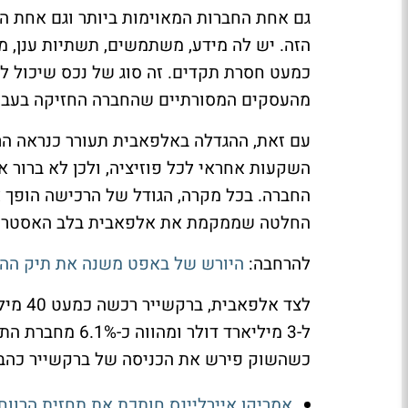
גם אחת החברות המאוימות ביותר וגם אחת הח
הזה. יש לה מידע, משתמשים, תשתיות ענן, מר
כמעט חסרת תקדים. זה סוג של נכס שיכול לה
מהעסקים המסורתיים שהחברה החזיקה בעבר
עם זאת, ההגדלה באלפאבית תעורר כנראה ה
השקעות אחראי לכל פוזיציה, ולכן לא ברור א
החברה. בכל מקרה, הגודל של הרכישה הופך א
החלטה שממקמת את אלפאבית בלב האסטרטג
להרחבה:
היורש של באפט משנה את תיק ההשק
לצד אל
ל-3 מיליארד דול
כשהשוק פירש את הכניסה של ברקשייר כהבע
אמריקן איירליינס חותכת את תחזית הרווח 