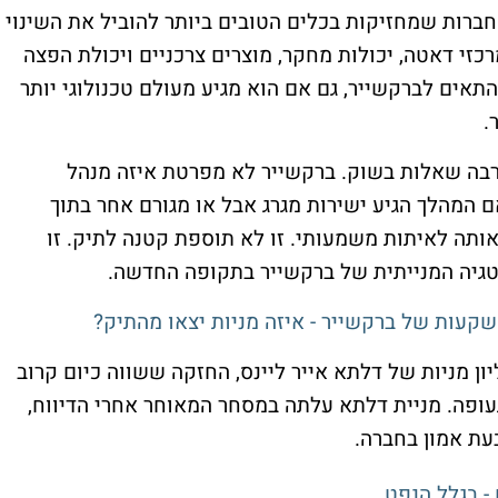
ברות שמחזיקות בכלים הטובים ביותר להוביל את השינוי
כזי דאטה, יכולות מחקר, מוצרים צרכניים ויכולת הפצה
תאים לברקשייר, גם אם הוא מגיע מעולם טכנולוגי יותר
.
רבה שאלות בשוק. ברקשייר לא מפרטת איזה מנהל
ם המהלך הגיע ישירות מגרג אבל או מגורם אחר בתוך
ותה לאיתות משמעותי. זו לא תוספת קטנה לתיק. זו
יה המנייתית של ברקשייר בתקופה החדשה.
עות של ברקשייר - איזה מניות יצאו מהתיק?
פאבית, ברקשייר רכשה כמעט 40 מיליון מניות של דלתא אייר ליינס, החזקה ששווה כיום קרוב
ר ומהווה כ-6.1% מחברת התעופה. מניית דלתא עלתה במסחר המאוחר אחרי הדיווח,
ת אמון בחברה.
- בגלל הנפט