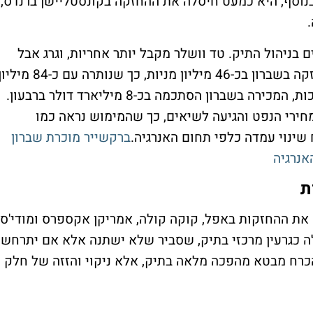
 בנוסף, היא כמעט חיסלה את ההחזקה בקונסטליישן ברנדס,
 בניהול התיק. טד וושלר מקבל יותר אחריות, וגרג אבל
מפקח על הכל. ברקשייר גם צמצמה את ההחזקה בשברון בכ-46 מיליון מניות, כך שנותרה עם כ-84 מ
מניות ששוות כ-16 מיליארד דולר. לפי ההערכות, המכירה בשברון הסתכמה בכ-8 מיליארד דולר ברבעון.
מחירי הנפט והגיעה לשיאים, כך שהמימוש נראה כמו
שינוי עמדה כלפי תחום האנרגיה.
ברקשייר מוכרת שברון
ת
את ההחזקות באפל, קוקה קולה, אמריקן אקספרס ומודי'ס.
ה כגרעין מרכזי בתיק, שסביר שלא ישתנה אלא אם יתרחש
הכרח מבטא מהפכה מלאה בתיק, אלא ניקוי והזזה של חלק