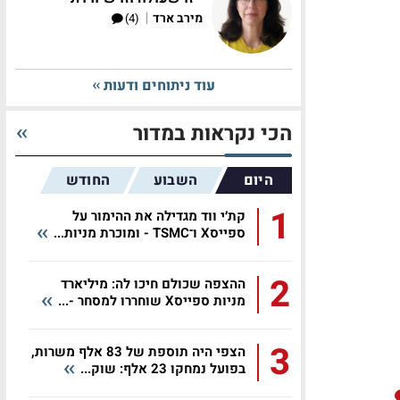
|
מירב ארד
(4)
עוד ניתוחים ודעות
הכי נקראות במדור
היום
השבוע
החודש
1
קת׳י ווד מגדילה את ההימור על
ספייסX ו־TSMC - ומוכרת מניות...
2
ההצפה שכולם חיכו לה: מיליארד
מניות ספייסX שוחררו למסחר -...
3
הצפי היה תוספת של 83 אלף משרות,
בפועל נמחקו 23 אלף: שוק...