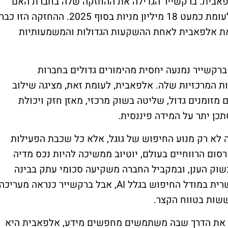
פאבית. ברקשייר הגדילה את ההחזקה שלה בחברת האם
של גוגל לכמעט 58 מיליון מניות בסוף מרץ, לעומת כמעט 18 מיליון מניות בסוף 2025. ההחזקה הזו כבר
היא הופכת את אלפאבית לאחת ההשקעות הגדולות והמשמעותיות
ברקשייר נמנעה יחסית מהימורים גדולים בחברות
 המרכזיות שלה. אלפאבית, לעומת זאת, מציגה שילוב
מזומנים גדול, שליטה בשוק מרכזי, מאזן חזק ויכולת
כן יתר על המידה פיננסית.
 לא רק מנוע החיפוש של גוגל, אלא כל שכבת הפעילות
רסום הרווחיים בעולם, יוטיוב ממשיכה להיות נכס מדיה
 בשוק הענן, ובמקביל החברה משקיעה סכומי עתק בבינה
מלאכותית. אומנם השוק חושש מפגיעה אפשרית במודל החיפוש בגלל AI, אבל ברקשייר כנראה מעריכה
שות בטווח הקצר.
ה את הדרך שבה משתמשים מחפשים מידע, אלפאבית היא