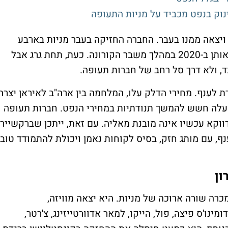
ינוק בנפט מכביד על מניות התעופה
 ויצאה ממנו בעבר. החברה החזיקה בעבר מניות בארבע
חברות התעופה הגדולות בארה"ב, אבל מכרה אותן ב-2020 במהלך משבר הקורונה. כעת, תחת גרג אבל
ד, ולא דרך סל רחב של חברות תעופה.
לענף. מחירי הדלק עלו, המלחמה בין ארה"ב לאיראן יצרה
מעלה חשש להמשך תנודתיות במחירי הנפט. חברות תעופה
דווקא עכשיו אינה מובנת מאליה. עם זאת, ייתכן שברקשייר
, עם מותג חזק, בסיס לקוחות נאמן ויכולת להתמודד טוב
ון
רה שורה ארוכה של מניות. היא יצאה מוויזה,
מינו'ס פיצה, פול, הייקו, למאר אדוורטייזינג, צ'רטר,