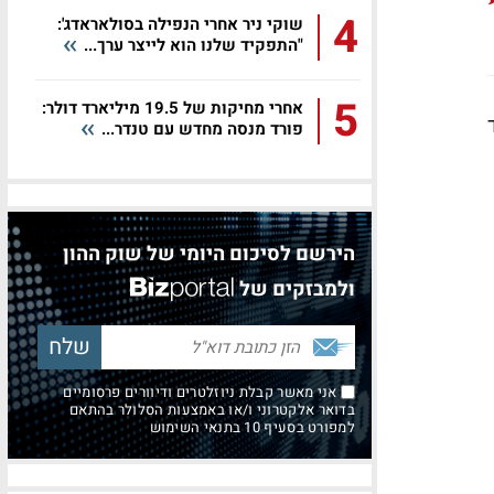
4
שוקי ניר אחרי הנפילה בסולאראדג':
"התפקיד שלנו הוא לייצר ערך...
5
אחרי מחיקות של 19.5 מיליארד דולר:
מיליארד
פורד מנסה מחדש עם טנדר...
הירשם לסיכום היומי של שוק ההון
ולמבזקים של
אני מאשר קבלת ניוזלטרים ודיוורים פרסומיים
בדואר אלקטרוני ו/או באמצעות הסלולר בהתאם
למפורט בסעיף 10 בתנאי השימוש