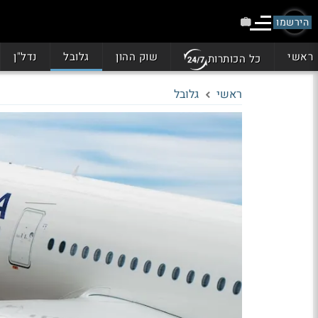
הירשמו
ראשי
שוק ההון
גלובל
נדל"ן
כל הכותרות
ראשי
גלובל