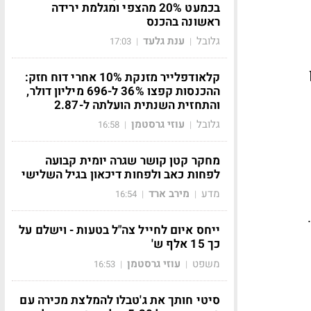
בכמעט 20% מהצפי ומגלמת ירידה
ראשונה בהכנס
גלובל
ענת גלעד
17:03
|
|
יליון
קלאודפלייר מזנקת 10% אחרי דוח חזק:
ההכנסות קפצו 36% ל-696 מיליון דולר,
והתחזית השנתית הועלתה ל-2.87
גלובל
עוזי גרסטמן
16:58
|
|
מחקר קטן קושר שגרה יומית קבועה
לפחות כאב ולפחות דיכאון בגיל השלישי
מדע
מירב ארד
16:54
|
|
ייחס איום לחייל צה"ל בטעות - וישלם על
כך 15 אלף ש'
משפט
עוזי גרסטמן
16:53
|
|
סיטי חותך את ג'טבלו להמלצת מכירה עם