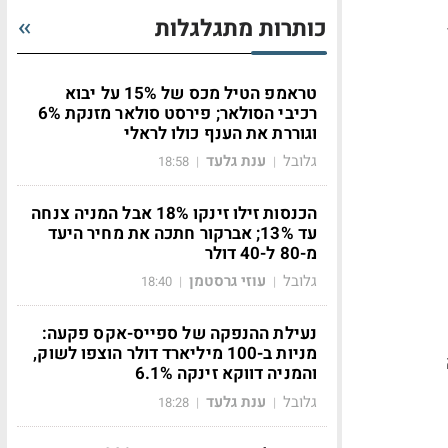
כותרות מתגלגלות
טראמפ הטיל מכס של 15% על יבוא
רכיבי הסולאר; פירסט סולאר מזנקת 6%
וגוררת את הענף כולו לראלי
גלובל
ענת גלעד
18:58
|
|
הכנסות זילו זינקו 18% אבל המניה צנחה
עד 13%; אברקור חתכה את מחיר היעד
מ-80 ל-40 דולר
גלובל
עוזי גרסטמן
18:40
|
|
נעילת ההנפקה של ספייס-אקס פקעה:
מניות ב-100 מיליארד דולר הוצפו לשוק,
והמניה דווקא זינקה 6.1%
גלובל
ענת גלעד
18:28
|
|