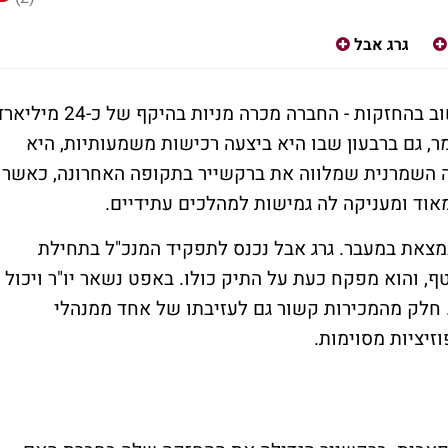
גרג אבל
הדיווח הרבעוני של ברקשייר חושף שינוי חשוב בהחזקות - החברה מכרה מניות בהיקף של כ-24 
יליארד דולר. כלומר, גם ברבעון שבו היא ביצעה רכישות משמעותיות, היא
שה השמרנית שמלווה את ברקשייר בתקופה האחרונה, כאשר
אוד ומעניקה לה גמישות למהלכים עתידיים.
מצאת במעבר. גרג אבל נכנס לתפקיד המנכ"ל בתחילת
וטף, והוא מפקח כעת על התיק כולו. באפט נשאר יו"ר ויכול
 חלק מהמכירות קשור גם לעזיבתו של אחד ממנהלי
זיציות מסוימות.