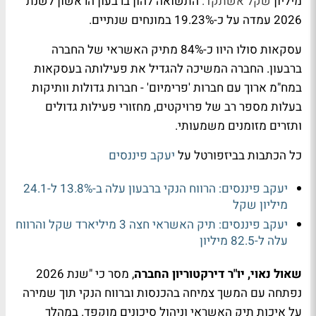
מיליון
שקל אשתקד.
התשואה להון ברבעון הראשון לשנת
2026 עמדה על כ-19.23% במונחים שנתיים.
עסקאות סולו היוו כ-84% מתיק האשראי של החברה
ברבעון. החברה המשיכה להגדיל את פעילותה בעסקאות
במח"מ ארוך עם חברות 'פרימיום' - חברות גדולות וותיקות
בעלות מספר רב של פרויקטים, מחזורי פעילות גדולים
ותזרים מזומנים משמעותי.
כל הכתבות בביזפורטל על
יעקב פיננסים
יעקב פיננסים: הרווח הנקי ברבעון עלה ב-13.8% ל-24.1
מיליון שקל
יעקב פיננסים: תיק האשראי חצה 3 מיליארד שקל והרווח
עלה ל-82.5 מיליון
שאול נאוי, יו"ר דירקטוריון החברה
, מסר כי "שנת 2026
נפתחה עם המשך צמיחה בהכנסות וברווח הנקי תוך שמירה
על איכות תיק האשראי וניהול סיכונים מוקפד. במהלך