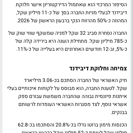
הסיפור המרכזי הוא שאתמול הדירקטוריון אישר חלוקת
דיבידנד לבעלי מניות החברה בסך של כ-11 מיליון שקל,
המהווה כ-50% מהרווח הנקי ברבעון הראשון של 2026.
החברה נסחרת סביב 32 שקל למניה שמשקף שווי שוק של
כ-785 מיליון שקל. מתחילת השנה היא בירידה קלה של
כ-5%, וב-12 חודשים האחרונים היא בעלייה של כ-11%.
צמיחה וחלוקת דיבידנד
תיק האשראי של החברה הסתכם בכ-3.06 מיליארד
שקל. לטענת החברה, הוא מבוסס על לקוחות איכותיים בעלי
איתנות פיננסית גבוהה שהחברה משמשת עבורם ספק
אשראי נוסף, לצד מסגרות האשראי העומדות לרשותם
בבנקים.
הכנסות מימון ברוטו גדלו בכ-20.8% והסתכמו בכ-62.8
מיליון שקל לעומת כ-52 מיליון שקל ברבעון הראשון