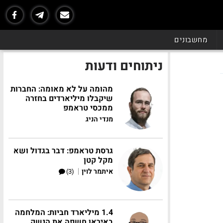
מחשבונים
ניתוחים ודעות
מהומה על לא מאומה: החברות
שיקבלו מיליארדים בחזרה
ממכסי טראמפ
מנדי הניג
גרסת טראמפ: דבר בגדול ושא
מקל קטן
|
איתמר לוין
(3)
1.4 מיליארד חביות: המלחמה
באיראן חשפה את הנשק