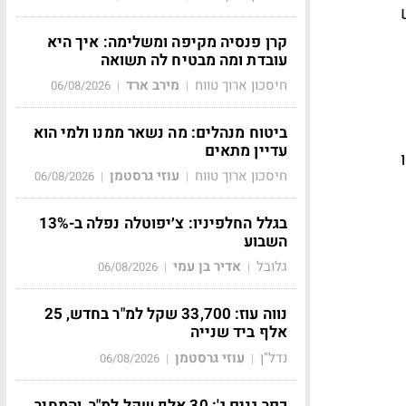
קרן פנסיה מקיפה ומשלימה: איך היא
עובדת ומה מבטיח לה תשואה
חיסכון ארוך טווח
מירב ארד
06/08/2026
|
|
ביטוח מנהלים: מה נשאר ממנו ולמי הוא
עדיין מתאים
חיסכון ארוך טווח
עוזי גרסטמן
06/08/2026
|
|
בגלל החלפיניו: צ׳יפוטלה נפלה ב-13%
השבוע
גלובל
אדיר בן עמי
06/08/2026
|
|
נווה עוז: 33,700 שקל למ"ר בחדש, 25
אלף ביד שנייה
נדל"ן
עוזי גרסטמן
06/08/2026
|
|
כפר גנים ג': 30 אלף שקל למ"ר, והמחיר