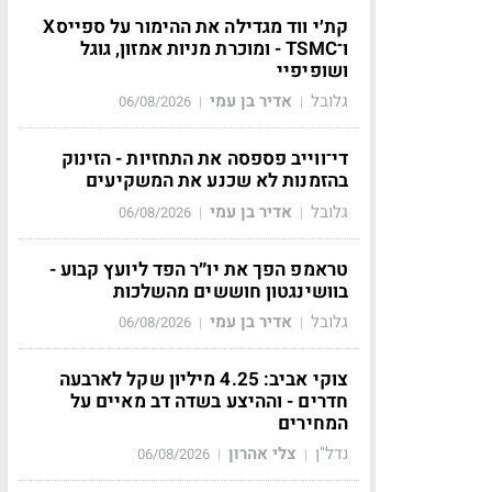
קת׳י ווד מגדילה את ההימור על ספייסX
ו־TSMC - ומוכרת מניות אמזון, גוגל
ושופיפיי
גלובל
אדיר בן עמי
06/08/2026
|
|
די־ווייב פספסה את התחזיות - הזינוק
בהזמנות לא שכנע את המשקיעים
גלובל
אדיר בן עמי
06/08/2026
|
|
טראמפ הפך את יו״ר הפד ליועץ קבוע -
בוושינגטון חוששים מהשלכות
גלובל
אדיר בן עמי
06/08/2026
|
|
צוקי אביב: 4.25 מיליון שקל לארבעה
חדרים - וההיצע בשדה דב מאיים על
המחירים
נדל"ן
צלי אהרון
06/08/2026
|
|