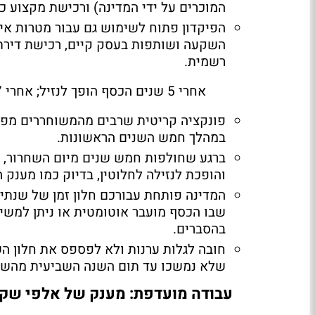
המוכרים על ידי המדינה) ורכישת מקצוע כמ
הפיקדון פתוח לשימוש גם עבור מטרות איש
השקעה ושותפות בעסק קיים, רכישת דירת מ
רשמית
.
אחרי 5 שנים הכסף הופך לנזיל; אחרי 7 - נמחק
פונקציה קריטית שרבים מהמשוחררים מפס
במהלך חמש השנים הראשונות
.
ברגע שחולפות חמש שנים מיום השחרור, 
והופכת לנזילה לחלוטין, בדיוק כמו מענק
המדינה פותחת עבורכם חלון זמן של שנתי
שבו הכסף מועבר אוטומטית או ניתן למשיכ
בהסברים
.
חובה לגלות ערנות ולא לפספס את חלון הש
שלא נמשכו עד תום השנה השביעית מהשחר
עבודה מועדפת: מענק של אלפי שק