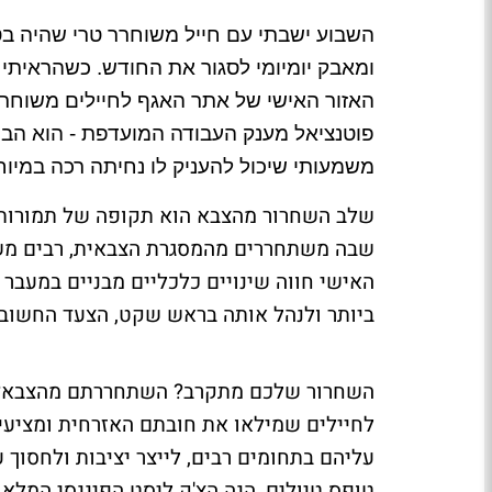
השבוע ישבתי עם חייל משוחרר טרי שהיה ב
ומאבק יומיומי לסגור את החודש. כשהראיתי
האזור האישי של אתר האגף לחיילים משוחרר
פוטנציאל מענק העבודה המועדפת - הוא הבי
משמעותי שיכול להעניק לו נחיתה רכה במיוח
שלב השחרור מהצבא הוא תקופה של תמורות דר
שבה משתחררים מהמסגרת הצבאית, רבים משני
האישי חווה שינויים כלכליים מבניים במעבר 
ביותר ולנהל אותה בראש שקט, הצעד החשוב ב
השחרור שלכם מתקרב? השתחררתם מהצבא? ב
לחיילים שמילאו את חובתם האזרחית ומציעי
עליהם בתחומים רבים, לייצר יציבות ולחסוך
טופס טיולים, הנה הצ'ק ליסט הפיננסי המלא