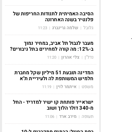
הסיבה האמיתית לתנודות החריפות של
פלנטיר בשנה האחרונה
גלובל
שלמה גרינברג
11:23
|
|
מעבר לגבול תל אביב, במחיר נמוך
ב-12%: מה קורה למחירים בתל גיבורים?
נדל"ן
צלי אהרון
11:20
|
|
המדינה תובעת 51 מיליון שקל מחברת
חלמיש המשותפת לה ולעיריית ת"א
משפט
איתמר לוין
11:19
|
|
ישראייר פותחת קו ישיר למדריד - החל
מ-340 דולר הלוך ושוב
תעופה
מירב ארד
11:06
|
|
רמת החייל: הבתים מתקרבים ל-10