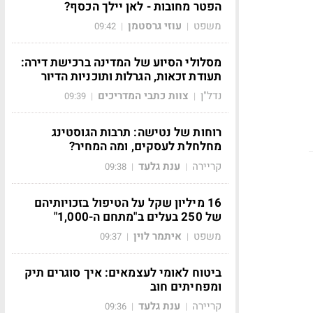
הפטר מחובות - לאן יילך הכסף?
משפט
עוזי גרסטמן
09:42
|
|
מסלולי הסיוע של המדינה ברכישת דירה:
תעודת זכאות, הגרלות ותוכניות הדיור
נדל"ן
צוות כתבי המדריכים
09:39
|
|
רוחות של נטישה: תרבות הגוסטינג
מחלחלת לעסקים, ומה המחיר?
קריירה
ענת גלעד
09:38
|
|
16 מיליון שקל על הטיפול בזכויותיהם
של 250 בעלים ב"מתחם ה-1,000"
משפט
איתמר לוין
09:37
|
|
ביטוח לאומי לעצמאים: איך סוגרים תיק
ומפחיתים חוב
קריירה
ענת גלעד
09:36
|
|