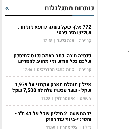
כותרות מתגלגלות
772 אלף שקל בשנה לרופא מומחה,
ושליש מזה פרטי
קריירה
ענת גלעד
12:48
|
|
פנסיה חובה: כמה באמת נכנס לחיסכון
שלכם בכל חודש ומי מחויב להפריש
קריירה
צוות כתבי המדריכים
12:46
|
|
איילון מנהלת מאבק עקרוני על 1,979
שקל - שעד עכשיו עלה לה 7,500 שקל
משפט
איתמר לוין
11:38
|
|
יד התשעה: 2 מיליון שקל על 41 מ"ר -
והפינוי-בינוי עוד רחוק
נדל"ן
צלי אהרון
11:50
|
|