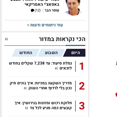
באפאצ'י האמריקאי
|
עופר הבר
(12)
עוד ניתוחים ודעות
הכי נקראות במדור
היום
השבוע
החודש
1
גמלת סיעוד: עד 7,238 שקלים בחודש
לזכאים
2
מדריך השקעה במניות: איך בונים תיק
נכון בלי לרדוף אחרי השוק
3
חלוקת רכוש ומזונות בגירושין: איך
קובעים כמה מגיע לכל צד