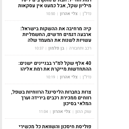
מיליון שקל, אבל כמעט אין עסקאות
נדל"ן
צלי אהרון
10:50
|
|
קיה מרחיבה את ההשקות בישראל:
ארבעה דגמים חדשים, החשמליות
עשויות לשנות את המעמד שלה
רכב ותחבורה
בן פלמון
10:37
|
|
40 אלף שקל למ״ר בבניינים ישנים:
ההתחדשות מייקרת את רמת אליהו
נדל"ן
צלי אהרון
10:19
|
|
צרות בחברות הליסינג? הרווחיות בשפל,
רווחים ממכירת רכבים בירידה וערך
המלאי בסיכון
שוק ההון
צלי אהרון
11:04
|
|
פוליסת חיסכון והשוואת כל מכשירי