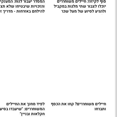
סוף לקיזוז: חיילים משוחררים
המסדר יעבור לנוח: המענקי
יוכלו לצבור שתי מלגות במקביל
והזכויות שיבטיחו שלא תצט
ולהגיע לסיוע של מעל שכר
להילחם באזרחות - מדריך זכ
הלימוד
חיילים משוחררים? קחו את הכסף
לפיד מחנך את החיילים
ותברחו
המשוחררים: "שיעבדו בסיעו
חקלאות ובניין"