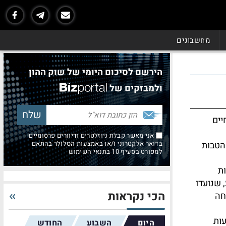
מחשבונים
הירשם לסיכום היומי של שוק ההון
ולמבזקים של
יים
אני מאשר קבלת ניוזלטרים ודיוורים פרסומיים
 הטבות
בדואר אלקטרוני ו/או באמצעות הסלולר בהתאם
למפורט בסעיף 10 בתנאי השימוש
ת
 שנועדו
הכי נקראות
חה
עות
היום
השבוע
החודש