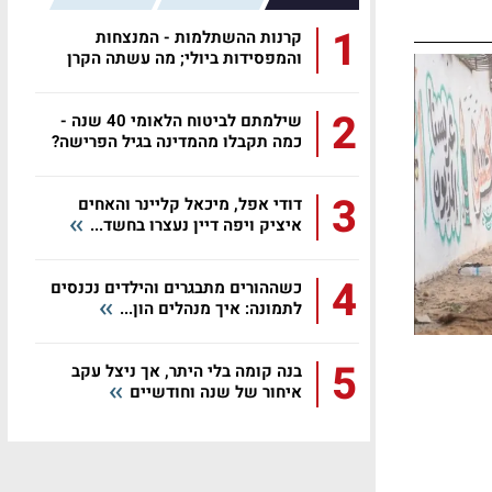
1
קרנות ההשתלמות - המנצחות
והמפסידות ביולי; מה עשתה הקרן
שלכם?
2
שילמתם לביטוח הלאומי 40 שנה -
כמה תקבלו מהמדינה בגיל הפרישה?
3
דודי אפל, מיכאל קליינר והאחים
איציק ויפה דיין נעצרו בחשד...
4
כשההורים מתבגרים והילדים נכנסים
לתמונה: איך מנהלים הון...
5
בנה קומה בלי היתר, אך ניצל עקב
איחור של שנה וחודשיים