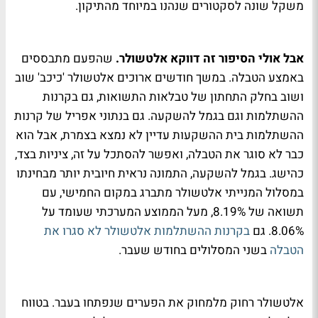
משקל שונה לסקטורים שנהנו במיוחד מהתיקון.
אבל אולי הסיפור זה דווקא אלטשולר.
שהפעם מתבססים
באמצע הטבלה. במשך חודשים ארוכים אלטשולר 'כיכב' שוב
ושוב בחלק התחתון של טבלאות התשואות, גם בקרנות
ההשתלמות וגם בגמל להשקעה. גם בנתוני אפריל של קרנות
ההשתלמות בית ההשקעות עדיין לא נמצא בצמרת, אבל הוא
כבר לא סוגר את הטבלה, ואפשר להסתכל על זה, ציניות בצד,
כהישג. בגמל להשקעה, התמונה נראית חיובית יותר מבחינתו
במסלול המנייתי אלטשולר מתברג במקום החמישי, עם
תשואה של 8.19%, מעל הממוצע המערכתי שעומד על
8.06%. גם
בקרנות ההשתלמות אלטשולר לא סגרו את
הטבלה
בשני המסלולים בחודש שעבר.
אלטשולר רחוק מלמחוק את הפערים שנפתחו בעבר. בטווח