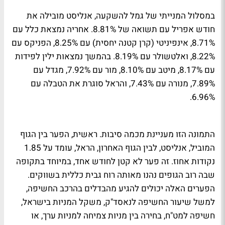
במסלול המנייתי של גמל להשקעה, אנליסט מובילה את
חודש אפריל עם תשואה של 8.81%. אחריה נמצאת כלל עם
8.71%, אינפיניטי (קרן קטנה יחסית) עם 8.25%, הפניקס עם
8.22%, ואלטשולר עם 8.19%. בהמשך נמצאות ילין לפידות
עם 8.17%, מיטב עם 8.10%, מור עם 7.92%, מגדל עם
7.89%, מנורה עם 7.43%, והראל סוגרת את הטבלה עם
6.96%.
התמונה הזו מעניינת מכמה סיבות. ראשית, הפער בין הגוף
המוביל, אנליסט, לבין הגוף האחרון, הראל, עומד על 1.85
נקודות אחוז. זה פער לא קטן לחודש אחד, במיוחד בתקופה
שבה רוב הגופים נהנו מאותה רוח גבית כללית בשווקים.
הפערים האלה יכולים להגיע מהבדלים בהרכב החשיפה,
למשל שיעור החשיפה לנאסד"ק, משקל המניות בישראל,
חשיפה למט"ח, בחירה בין מניות צמיחה למניות ערך, או