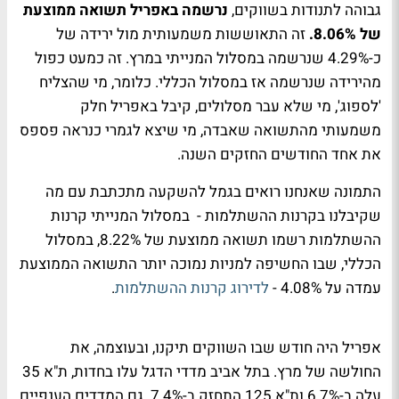
גבוהה לתנודות בשווקים,
נרשמה באפריל תשואה ממוצעת
של 8.06%.
זה התאוששות משמעותית מול ירידה של
כ-4.29% שנרשמה במסלול המנייתי במרץ. זה כמעט כפול
מהירידה שנרשמה אז במסלול הכללי. כלומר, מי שהצליח
'לספוג', מי שלא עבר מסלולים, קיבל באפריל חלק
משמעותי מהתשואה שאבדה, מי שיצא לגמרי כנראה פספס
את אחד החודשים החזקים השנה.
התמונה שאנחנו רואים בגמל להשקעה מתכתבת עם מה
שקיבלנו בקרנות ההשתלמות - במסלול המנייתי קרנות
ההשתלמות רשמו תשואה ממוצעת של 8.22%, במסלול
הכללי, שבו החשיפה למניות נמוכה יותר התשואה הממוצעת
עמדה על 4.08% -
לדירוג קרנות ההשתלמות
.
אפריל היה חודש שבו השווקים תיקנו, ובעוצמה, את
החולשה של מרץ. בתל אביב מדדי הדגל עלו בחדות, ת"א 35
עלה ב-6.7% ות"א 125 התחזק ב-7.4%. גם המדדים הענפיים