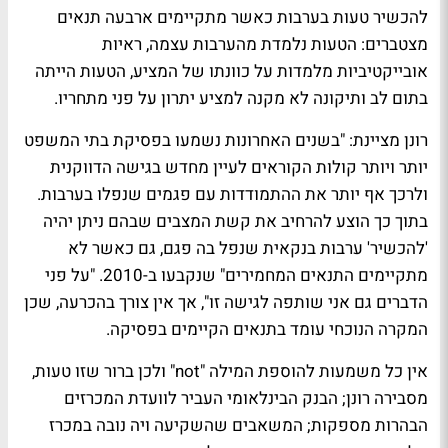
להכשיר טעות בערבות כאשר מתקיימים ארבעה תנאים
מצטברים: הטעות נלמדת מהערבות עצמה, ראיות
אובייקטיביות מלמדות על כוונתו של המציע, הטעות הייתה
בתום לב ותיקונה לא מקנה למציע יתרון על פני מתחריו.
רונן מציינת: "
בשנים האחרונות נשמעו בפסיקת בתי המשפט
יותר ויותר קולות הקוראים לעיין מחדש בגישה הדווקנית
ולרכך אף יותר את ההתמודדות עם פגמים שנפלו בערבות.
בתוך כך הוצע להרחיב את קשת המצבים שבהם ניתן יהיה
'להכשיר' ערבות בנקאית שנפל בה פגם, גם כאשר לא
מתקיימים התנאים המחמירים" שנקבעו ב-2010. "
על פני
הדברים גם אני שותפה לגישה זו
", אך אין צורך בהכרעה, שכן
המקרה הנוכחי עומד בתנאים הקיימים בפסיקה.
אין כל משמעות להוספת המילה "not" ולכן ברור שזו טעות,
מסבירה רונן; הבנק הבינלאומי העביר לוועדת המכרזים
הבהרות מספקות; המשאבים שהשקיעה ויה נובה במכרז