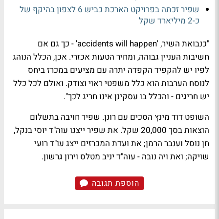
שפיר זכתה בפרויקט הארכת כביש 6 לצפון בהיקף של
כ-2 מיליארד שקל
"
כנבואת השיר, '
accidents will happen
' - כך גם אם
חשיבות העניין גבוהה, ומחיר הטעות אכזרי. אכן, הכלל הנוהג
לפיו יש להקפיד הקפדה יתרה עם מציעים במכרז ביחס
לנוסח הערבות הוא כלל משפטי ראוי וצודק. ואולם לכל כלל
יש חריגים - והכלל בו עסקינן אינו חריג לכך".
השופט דוד מינץ הסכים עם רונן. שפיר חויבה בתשלום
הוצאות בסך 20,000 שקל. את שפיר ייצגו עוה"ד יוסי בנקל,
חן נוסל וענבר הרמן; את ועדת המכרזים ייצג עו"ד רועי
שויקה; ואת ויה נובה - עוה"ד יניב מטלס וירון גרשון.
הוספת תגובה