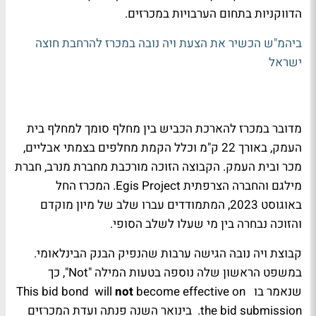
הדווקניות בתחום הערבויות במכרזים.
ביהמ"ש הכשיר את הצעת ויה נובה במכרז להרחבת חוצה
ישראל
מדובר במכרז להארכת הכביש בין מחלף סומך למחלף בית
העמק, באורך 22 ק"מ וכלל הקמת מחלפים בצמתי אבליים,
מכר ובית העמק. הקבוצה הזוכה מורכבת מחברת מנרב, חברת
מילגם והחברה הצרפתית Egis Project. המכרז החל
באוגוסט 2023, המתמודדים עברו שלב של מיון מוקדם
והזוכה נבחרה בין מי שעלו לשלב הסופי.
קבוצת ויה נובה הגישה ערבות שהנפיק הבנק הבינלאומי.
במשפט הראשון שלה נוספה בטעות המילה "Not", כך
שנאמר בו
become effective on
not
This bid bond will
the bid submission
. בינואר השנה פנתה ועדת המכרזים