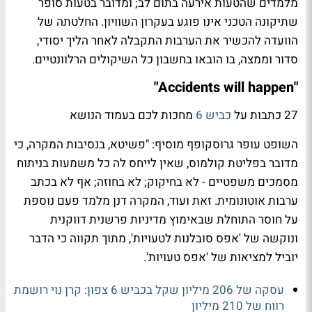
מלמדים שהטעות אירעה בתום לב; ומדובר בטעות סופר
שתיקונה הטכני אינו פוגע בעקרון השוויון. החלטתה של
הוועדה להכשיר את הערבות התקבלה לאחר הליך יסודי,
סדור וממצה, בו הובאו בחשבון כל השיקולים הרלוונטיים.
"Accidents will happen"
27 כתבות על
כביש 6
מחכות לכם בעמוד הנושא
השופט עופר גרוסקופף מוסיף: "
פשיטא, בנסיבות המקרה, כי
מדובר בפליטת קולמוס, שאין לייחס לה כל משמעות בניתוח
מסמכים משפטיים - לא בחיקוק; לא בחוזה; אף לא בכתב
ערבות אוטונומית. זאת ועוד, המקרה דנן מלמד פעם נוספת
על חוסר התוחלת שבאימוץ מדיניות פרשנית דווקנית
ונוקשה של 'אפס סובלנות לטעויות', מתוך תקווה כי הדבר
יוביל למציאות של 'אפס טעויות'
.
עסקה של 206 מיליון שקל בכביש 6 צפון: קרן נוי רושמת
רווח של 210 מיליון