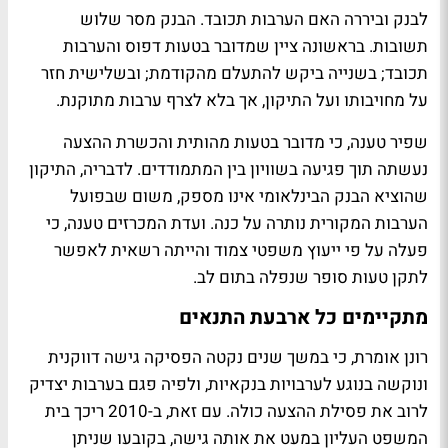
לבנק וביררה האם הערבות תכובד. הבנק מסר שלוש
תשובות. בראשונה ציין שמדובר בטעות דפוס והערבות
תכובד; בשנייה ביקש להתעלם מהקודמת; ובשלישית חזר
על מחויבותו ועל התיקון, אך בלא לצרף ערבות מתוקנת.
שפיר טענה, כי מדובר בטעות מהותית והכשרת ההצעה
נעשתה תוך פגיעה בשוויון בין המתמודדים. לדבריה, התיקון
שהוציא הבנק הבינלאומי אינו מספק, משום שבפועל
הערבות המקורית נותרה על כנה. ועדת המכרזים טענה, כי
פעלה על פי ייעוץ משפטי צמוד והייתה רשאית לאפשר
לתקן טעות סופר שנפלה בתום לב.
מתקיימים כל ארבעת התנאים
רונן אומרת, כי במשך שנים נקטה הפסיקה גישה דווקנית
ונוקשה בנוגע לערבויות בנקאיות, ולפיה פגם בערבות יצדיק
לרוב את פסילת ההצעה כולה. עם זאת, ב-2010 ריכך בית
המשפט העליון במעט את אותה גישה, בקובעו שניתן