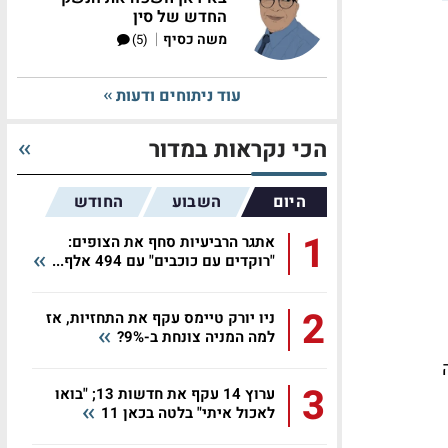
החדש של סין
|
משה כסיף
(5)
עוד ניתוחים ודעות
הכי נקראות במדור
היום
השבוע
החודש
1
אתגר הרביעיות סחף את הצופים:
"רוקדים עם כוכבים" עם 494 אלף...
2
ניו יורק טיימס עקף את התחזיות, אז
למה המניה צונחת ב-9%?
3
ערוץ 14 עקף את חדשות 13; "בואו
לאכול איתי" בלטה בכאן 11