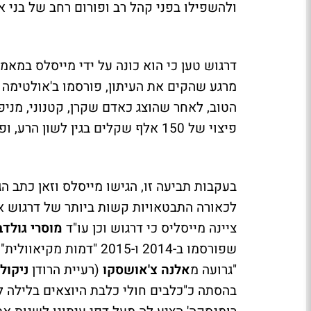
ולהשפילו בפני קהל רב ופורום רחב של בני א
מרגע שהקים את העיתון, פורסמו ב'אולטימה 
הטוב, לאחר שהוצג כאדם שקרן, קטנוני, מני
פיצוי של 150 אלף שקלים בגין לשון הרע, ופרסום תיקון של הדברים נגדו.
בעקבות תביעה זו, הגישו מייסלס וזאן כתב ה
לכאורה התבטאויות קשות ביותר של דרגוש 
ציינה מייסליס כי דרגוש וכן עו"ד
מוסרי גולדב
שפורסמו ב-2014 ו-2015 "
"גרועה מ
אלנה צ'אושסקו
(רעיית הרודן
ניקול
בהסתה כ"כלבים חולי כלבת היוצאים בלילה לר