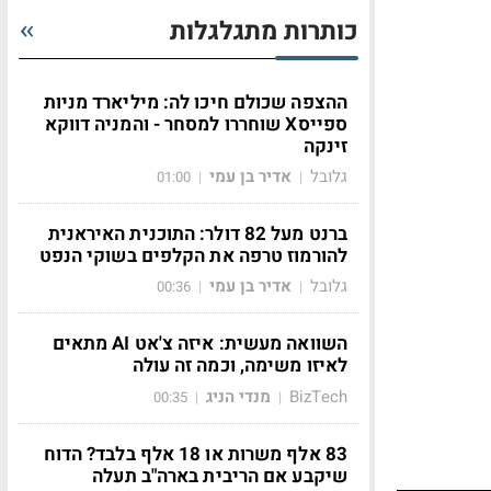
כותרות מתגלגלות
ההצפה שכולם חיכו לה: מיליארד מניות
ספייסX שוחררו למסחר - והמניה דווקא
זינקה
גלובל
אדיר בן עמי
01:00
|
|
ברנט מעל 82 דולר: התוכנית האיראנית
להורמוז טרפה את הקלפים בשוקי הנפט
גלובל
אדיר בן עמי
00:36
|
|
השוואה מעשית: איזה צ'אט AI מתאים
לאיזו משימה, וכמה זה עולה
BizTech
מנדי הניג
00:35
|
|
83 אלף משרות או 18 אלף בלבד? הדוח
שיקבע אם הריבית בארה"ב תעלה