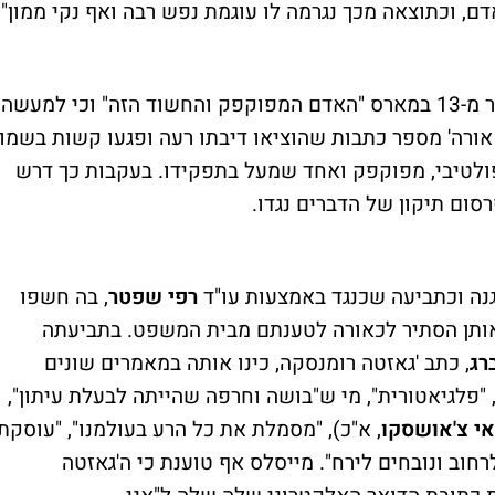
דם, וכתוצאה מכך נגרמה לו עוגמת נפש רבה ואף נקי ממון".
דרגוש טען כי הוא כונה על ידי מייסלס במאמר מ-13 במארס "האדם המפוקפק והחשוד הזה" וכי למעשה
אורה' מספר כתבות שהוציאו דיבתו רעה ופגעו קשות בשמו
פולטיבי, מפוקפק ואחד שמעל בתפקידו. בעקבות כך דרש
גנה וכתביעה שכנגד באמצעות עו"ד
רפי שפטר
, בה חשפו
אותן הסתיר לכאורה לטענתם מבית המשפט. בתביעתה
רג
, כתב 'גאזטה רומנסקה, כינו אותה במאמרים שונים
דמות מקיאוולית", "פלגיאטורית", מי ש"בושה וחרפה שהייתה לבעלת עיתון",
אי צ'אושסקו
, א"כ), "מסמלת את כל הרע בעולמנו", "עוסקת
חוב ונובחים לירח". מייסלס אף טוענת כי ה'גאזטה