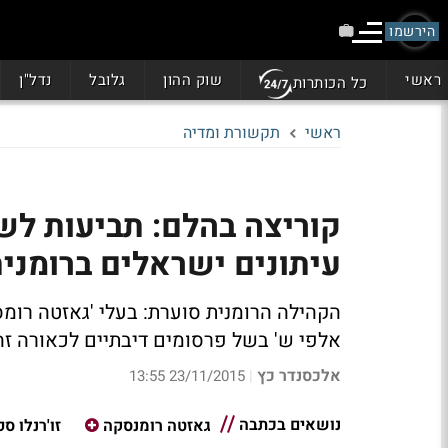
הירשמו
ראשי
שוק ההון
גלובל
נדל"ן
כל הכותרות
ראשי
תקשורת ומדיה
עיתונים ישראלים ברומני
הקהילה הרומנית סוערת: בעלי 'גאזטה רומסק
אלפי ש' בשל פרסומים דיבתיים לכאורה זה
אלכסנדר כץ
23/11/2015 13:55
|
נושאים בכתבה
גאזטה רומנסקה
זו'רנלו ס