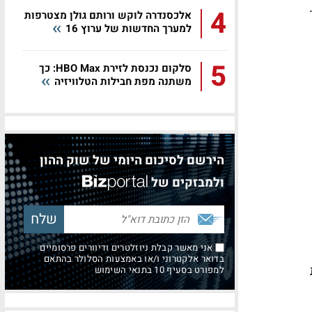
4
אלכסנדרה לוקש ורותם גולן מצטרפות
למערך החדשות של ערוץ 16
5
סלקום נכנסת לזירת HBO Max: כך
משתנה מפת חבילות הטלוויזיה
הירשם לסיכום היומי של שוק ההון
ולמבזקים של
אני מאשר קבלת ניוזלטרים ודיוורים פרסומיים
בדואר אלקטרוני ו/או באמצעות הסלולר בהתאם
למפורט בסעיף 10 בתנאי השימוש