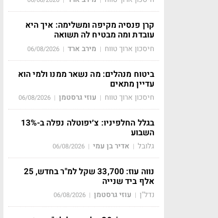
קרן פנסיה מקיפה ומשלימה: איך היא
עובדת ומה מבטיח לה תשואה
חיסכון ארוך טווח
מירב ארד
06/08/2026
|
|
ביטוח מנהלים: מה נשאר ממנו ולמי הוא
עדיין מתאים
חיסכון ארוך טווח
עוזי גרסטמן
06/08/2026
|
|
בגלל החלפיניו: צ׳יפוטלה נפלה ב-13%
השבוע
גלובל
אדיר בן עמי
06/08/2026
|
|
נווה עוז: 33,700 שקל למ"ר בחדש, 25
אלף ביד שנייה
נדל"ן
עוזי גרסטמן
06/08/2026
|
|