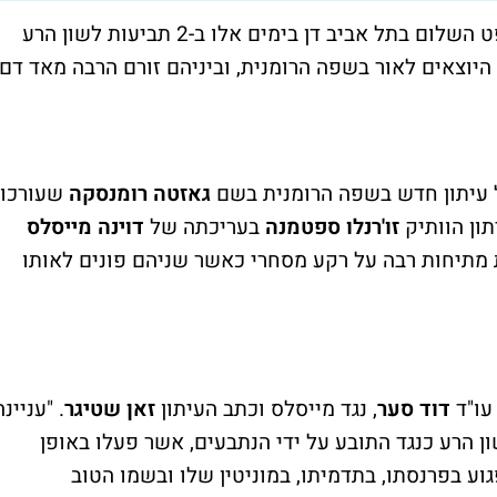
בית משפט השלום בתל אביב דן בימים אלו ב-2 תביעות לשון הרע
ו על ידי מו"לים של 2 עיתונים היוצאים לאור בשפה הרומנית, וביניהם זורם הרבה מאד דם
 עיתון חדש בשפה הרומנית בשם
גאזטה רומנסקה
שעורכו
תון הוותיק
זו'רנלו ספטמנה
בעריכתה של
דוינה מייסלס
בין 2 העיתונים קיימת מתיחות רבה על רקע מסחרי כאשר שניהם פונים לאותו
עו"ד
דוד סער
, נגד מייסלס וכתב העיתון
זאן שטיגר
. "עניינה
ן הרע כנגד התובע על ידי הנתבעים, אשר פעלו באופן
גוע בפרנסתו, בתדמיתו, במוניטין שלו ובשמו הטוב