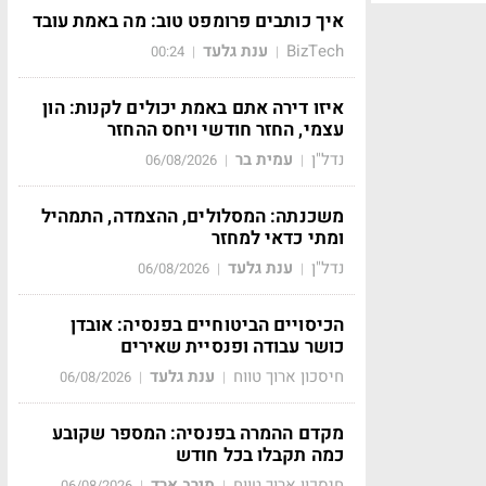
איך כותבים פרומפט טוב: מה באמת עובד
BizTech
ענת גלעד
00:24
|
|
איזו דירה אתם באמת יכולים לקנות: הון
עצמי, החזר חודשי ויחס ההחזר
נדל"ן
עמית בר
06/08/2026
|
|
משכנתה: המסלולים, ההצמדה, התמהיל
ומתי כדאי למחזר
נדל"ן
ענת גלעד
06/08/2026
|
|
הכיסויים הביטוחיים בפנסיה: אובדן
כושר עבודה ופנסיית שאירים
חיסכון ארוך טווח
ענת גלעד
06/08/2026
|
|
מקדם ההמרה בפנסיה: המספר שקובע
כמה תקבלו בכל חודש
חיסכון ארוך טווח
מירב ארד
06/08/2026
|
|