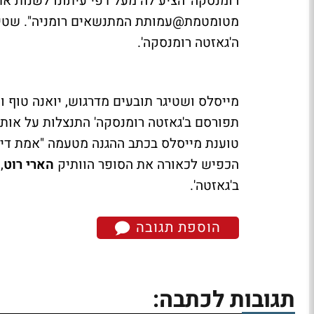
רומנסקה' הציע לה מעל דפי עיתונו לשנות א
מטומטמת@עמותת המתנשאים רומניה". שטיגר מ
ה'גאזטה רומנסקה'.
תפורסם ב'גאזטה רומנסקה' התנצלות על אותן 
טוענת מייסלס בכתב ההגנה מטעמה "אמת דיבר
הכפיש לכאורה את הסופר הוותיק
הארי רוט
,
ב'גאזטה'.
הוספת תגובה
תגובות לכתבה: