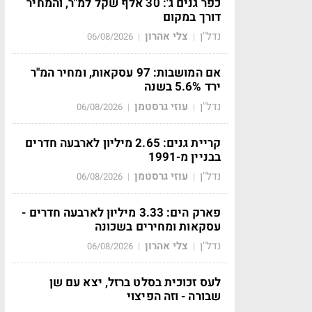
כפר גנים ג': 30 אלף שקל למ"ר, והמחיר
דורך במקום
נדל"ן
צלי אהרון
06/08/2026
|
|
אם המושבות: 97 עסקאות, ומחיר המ"ר
ירד 5.6% בשנה
נדל"ן
עוזי גרסטמן
06/08/2026
|
|
קריית גנים: 2.65 מיליון לארבעה חדרים
בבניין מ-1991
נדל"ן
עוזי גרסטמן
06/08/2026
|
|
פארק הים: 3.33 מיליון לארבעה חדרים -
עסקאות ומחירים בשכונה
נדל"ן
צלי אהרון
06/08/2026
|
|
לעס זכוכית בסלט ברזל, יצא עם שן
שבורה - וזה הפיצוי