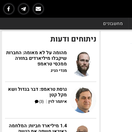
מחשבונים
ניתוחים ודעות
מהומה על לא מאומה: החברות
שיקבלו מיליארדים בחזרה
ממכסי טראמפ
מנדי הניג
גרסת טראמפ: דבר בגדול ושא
מקל קטן
|
איתמר לוין
(3)
1.4 מיליארד חביות: המלחמה
באיראן חשפה את הנשק