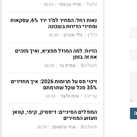
גלובל
אדיר בן עמי
00:34
|
|
נאות רחל: המחיר למ"ר ירד 6%, עסקאות
ומחירי הדירות בשכונה
נדל"ן
צלי אהרון
00:30
|
|
הזיות: למה המודל ממציא, ואיך מזהים
את זה בזמן
BizTech
עמית בר
00:28
|
|
זיכוי מס על תרומות 2026: איך מחזירים
35% מכל שקל שתרמתם
קריירה
ענת גלעד
00:24
|
|
המודלים הסיניים: דיפסיק, קימי, קוואן
ה
וזעזוע המחירים
BizTech
עוזי גרסטמן
00:24
|
|