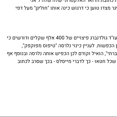
ת כתובת הדואר האלקטרוני שלה שלה ל"אני
צדו טוען כי דרגוש כינה אותו "חוליגן" מעל דפי
מייסלס ושטיגר תובעים מדרגוש, יואנה טוף ועו"ד גולדנברג פיצויים של 400 אלף שקלים ודורשים כי
הכפשות. לעניין כינוי נלרסה "טיפוס מפוקפק",
תי", הואיל וקודם לכן הכפיש אותה נלרסה ובנוסף אף
 שכל חטאו - כך לדברי מייסלס - בכך שסרב לכתוב