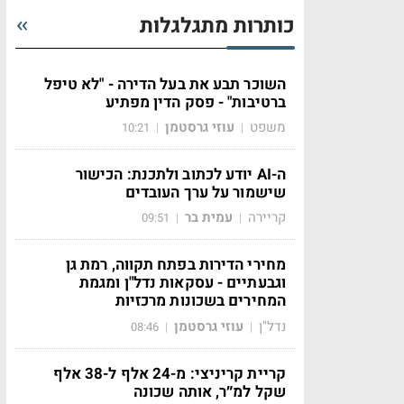
כותרות מתגלגלות
השוכר תבע את בעל הדירה - "לא טיפל
ברטיבות" - פסק הדין מפתיע
משפט
עוזי גרסטמן
10:21
|
|
ה-AI יודע לכתוב ולתכנת: הכישור
שישמור על ערך העובדים
קריירה
עמית בר
09:51
|
|
מחירי הדירות בפתח תקווה, רמת גן
וגבעתיים - עסקאות נדל"ן ומגמת
המחירים בשכונות מרכזיות
נדל"ן
עוזי גרסטמן
08:46
|
|
קריית קריניצי: מ-24 אלף ל-38 אלף
שקל למ״ר, אותה שכונה