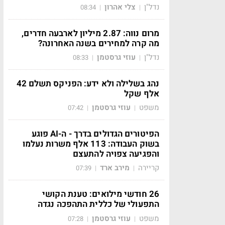
נדל"ן
צלי אהרון
08:34
|
|
מרום נווה: 2.87 מיליון לארבעה חדרים,
מה קרה למחירים בשנה האחרונה?
נדל"ן
עוזי גרסטמן
08:33
|
|
נהג בשלילה ולא ידע: הפניקס תשלם 42
אלף שקל
משפט
עוזי גרסטמן
07:42
|
|
הפיטורים הגדולים בדרך - ה-AI פוגע
בשוק העבודה: 113 אלף משרות נעלמו
והפגיעה צפויה להתעצם
קריירה
מירב ארד
07:39
|
|
26 חודשי מילואים: טענת הקושי
התפעולי של כללית התהפכה נגדה
משפט
עוזי גרסטמן
07:28
|
|