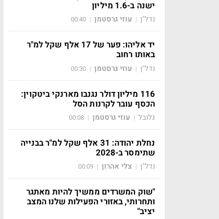
ישנה ב-1.6 מיליון
נדל"ן
עוזי גרסטמן
00:40
|
|
יד אליהו: פער של 17 אלף שקל למ"ר
באותו רחוב
נדל"ן
עוזי גרסטמן
00:30
|
|
116 מיליון דולר נגנבו מארנקי ביטקוין:
הכסף עובר לקרנות הסל
גלובל
עוזי גרסטמן
00:08
|
|
נחלת יהודה: 31 אלף שקל למ"ר בבנייה
שתימסר ב-2028
נדל"ן
צלי אהרון
00:09
|
|
"שוק המשרדים ממשיך להיות מאתגר
ותחרותי, באזורי הפעילות שלנו המצב
יציב"