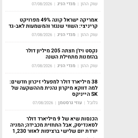
שוק ההון
מנדי הניג
07/08/2026
|
|
אמריקה ישראל קונה 49% מפרויקט
קריניצי: השווי שנגזר והמשמעות לאב-גד
שוק ההון
מנדי הניג
07/08/2026
|
|
נקסט ויז'ן חצתה 205 מיליון דולר
בהזמנות מתחילת השנה
שוק ההון
מנדי הניג
07/08/2026
|
|
38 מיליארד דולר למפעלי זיכרון חדשים:
למה דווקא מיקרון נהנית מההשקעה של
SK הייניקס
גלובל
עוזי גרסטמן
07/08/2026
|
|
הכנסות שיא של 9 מיליארד דולר
לסאנדיסק, אבל התחזית מכבידה; המניה
יורדת יום שלישי ברציפות לאזור 1,230