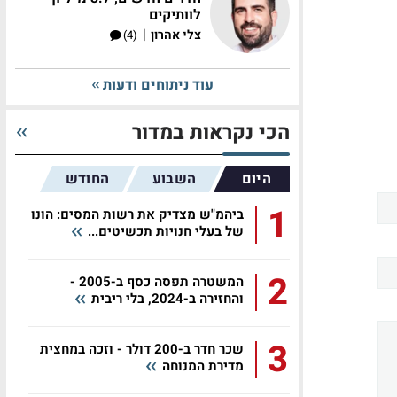
לוותיקים
|
צלי אהרון
(4)
עוד ניתוחים ודעות
הכי נקראות במדור
היום
השבוע
החודש
1
ביהמ"ש מצדיק את רשות המסים: הונו
של בעלי חנויות תכשיטים...
2
המשטרה תפסה כסף ב-2005 -
והחזירה ב-2024, בלי ריבית
3
שכר חדר ב-200 דולר - וזכה במחצית
מדירת המנוחה