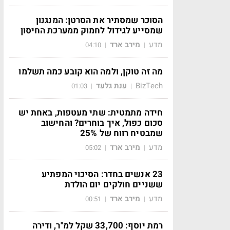
הסוכר שמסתיר את הסרטן: המנגנון
שמסייע לגידול לחמוק ממערכת החיסון
מדע
מירב ארד
04:10
|
|
מה זה טוקן, ולמה הוא קובע כמה תשלמו
BizTech
ענת גלעד
01:03
|
|
חידה מתמטית: שתי מעטפות, באחת יש
סכום כפול, איך בוחרים? והחישוב
שמבטיח רווח של 25%
מדע
מירב ארד
05:02
|
|
23 אנשים בחדר: הסיכוי המפתיע
ששניים חולקים יום הולדת
מדע
מירב ארד
00:51
|
|
רמת יוסף: 33,700 שקל למ"ר, ודירה