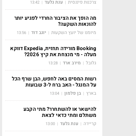
צרכנות פיננסית
ענת גלעד
13:42
|
|
מה הופך את הציבור החרדי לפגיע יותר
להונאות השקעה?
מיומנו של יועץ השקעות
יוגב דוד
13:56
|
|
Booking מורידה תחזית, Expedia דווקא
מעלה - מי מנצחת את קיץ 2026?
גלובל
מירב ארד
13:28
|
|
רשות המסים באה לחפש, הבן שרף הכל
על המנגל - האב ברח ל-3 שבועות
בארץ
בן פלמון
13:04
|
|
להישאר או להשתחרר? מתי הקבע
משתלם ומתי כדאי לצאת
קריירה
ענת גלעד
13:00
|
|