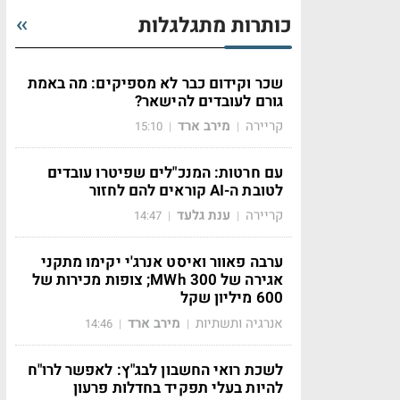
כותרות מתגלגלות
שכר וקידום כבר לא מספיקים: מה באמת
גורם לעובדים להישאר?
קריירה
מירב ארד
15:10
|
|
עם חרטות: המנכ"לים שפיטרו עובדים
לטובת ה-AI קוראים להם לחזור
קריירה
ענת גלעד
14:47
|
|
ערבה פאוור ואיסט אנרג'י יקימו מתקני
אגירה של 300 MWh; צופות מכירות של
600 מיליון שקל
אנרגיה ותשתיות
מירב ארד
14:46
|
|
לשכת רואי החשבון לבג"ץ: לאפשר לרו"ח
להיות בעלי תפקיד בחדלות פרעון