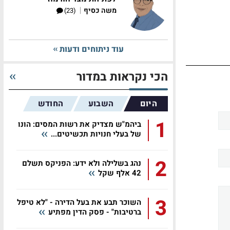
|
משה כסיף
(23)
עוד ניתוחים ודעות
הכי נקראות במדור
היום
השבוע
החודש
1
ביהמ"ש מצדיק את רשות המסים: הונו
של בעלי חנויות תכשיטים...
2
נהג בשלילה ולא ידע: הפניקס תשלם
42 אלף שקל
3
השוכר תבע את בעל הדירה - "לא טיפל
ברטיבות" - פסק הדין מפתיע