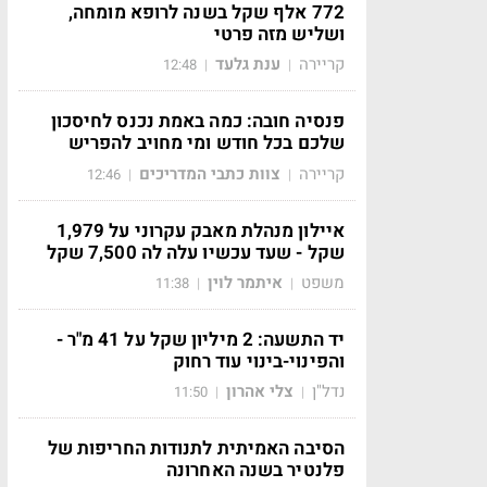
772 אלף שקל בשנה לרופא מומחה,
ושליש מזה פרטי
קריירה
ענת גלעד
12:48
|
|
פנסיה חובה: כמה באמת נכנס לחיסכון
שלכם בכל חודש ומי מחויב להפריש
קריירה
צוות כתבי המדריכים
12:46
|
|
איילון מנהלת מאבק עקרוני על 1,979
שקל - שעד עכשיו עלה לה 7,500 שקל
משפט
איתמר לוין
11:38
|
|
יד התשעה: 2 מיליון שקל על 41 מ"ר -
והפינוי-בינוי עוד רחוק
נדל"ן
צלי אהרון
11:50
|
|
הסיבה האמיתית לתנודות החריפות של
פלנטיר בשנה האחרונה