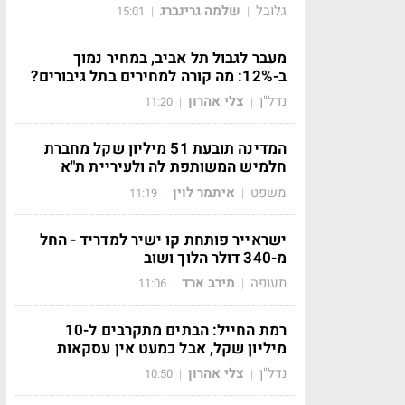
גלובל
שלמה גרינברג
15:01
|
|
מעבר לגבול תל אביב, במחיר נמוך
ב-12%: מה קורה למחירים בתל גיבורים?
נדל"ן
צלי אהרון
11:20
|
|
המדינה תובעת 51 מיליון שקל מחברת
חלמיש המשותפת לה ולעיריית ת"א
משפט
איתמר לוין
11:19
|
|
ישראייר פותחת קו ישיר למדריד - החל
מ-340 דולר הלוך ושוב
תעופה
מירב ארד
11:06
|
|
רמת החייל: הבתים מתקרבים ל-10
מיליון שקל, אבל כמעט אין עסקאות
נדל"ן
צלי אהרון
10:50
|
|