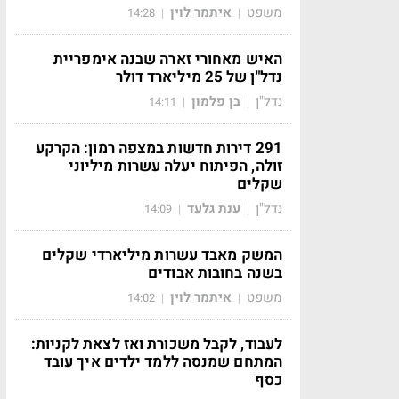
משפט
איתמר לוין
14:28
|
|
האיש מאחורי זארה שבנה אימפריית
נדל"ן של 25 מיליארד דולר
נדל"ן
בן פלמון
14:11
|
|
291 דירות חדשות במצפה רמון: הקרקע
זולה, הפיתוח יעלה עשרות מיליוני
שקלים
נדל"ן
ענת גלעד
14:09
|
|
המשק מאבד עשרות מיליארדי שקלים
בשנה בחובות אבודים
משפט
איתמר לוין
14:02
|
|
לעבוד, לקבל משכורת ואז לצאת לקניות:
המתחם שמנסה ללמד ילדים איך עובד
כסף