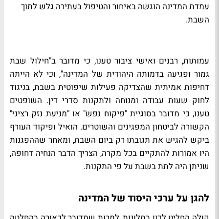
עמדת המדינה הוגשה באיחור והטיפול בעתירה גלש לתוך
השבת.
עמותות, רבנים ואישי ציבור טענו, כי מדובר ב"חילול שבת
גמור ופגיעה בדמותה היהודית של המדינה", וכי לא הייתה
דחיפות אמיתית שהצדיקה פעילות שיפוטית בשבת, בניגוד
לחוק שעות עבודה ומנוחה ולתקנות סדרי דין. השופטים
טענו, כי מדובר בסוגיית "פיקוח נפש" או "מניעת נזק רציני"
הקשורה לביטחון המפגינים והשוטרים. הואיל ופיקוד העורף
ביקש להגיש את תגובתו רק ביום השבת, ומאחר שההפגנות
היו אמורות להתקיים בכל מקרה, הצריך הדבר הנחיה דחופה,
שניתן היה לתת בשבת על פי התקנות.
להגן על ערכי היסוד של המדינה
קולה החליט לדון בתלונות, למרות שמדובר לכאורה בהחלטה