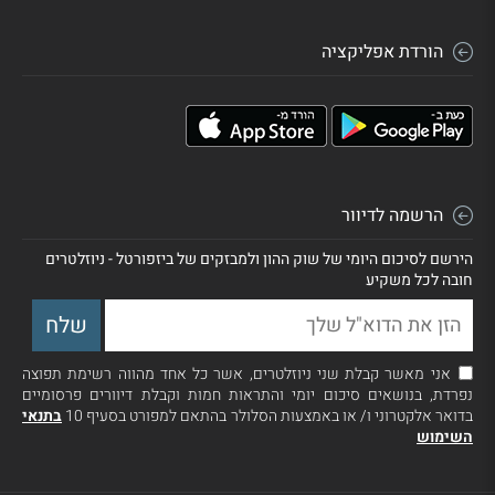
הורדת אפליקציה
הרשמה לדיוור
הירשם לסיכום היומי של שוק ההון ולמבזקים של ביזפורטל - ניוזלטרים
חובה לכל משקיע
אני מאשר קבלת שני ניוזלטרים, אשר כל אחד מהווה רשימת תפוצה
נפרדת, בנושאים סיכום יומי והתראות חמות וקבלת דיוורים פרסומיים
בדואר אלקטרוני ו/ או באמצעות הסלולר בהתאם למפורט בסעיף 10
בתנאי
השימוש