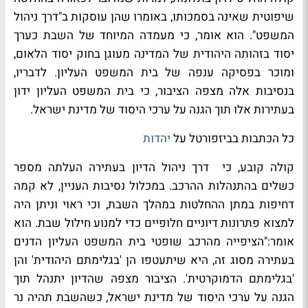
שיפוטית שאינה בסמכותו, באומרו שהן עוסקות ב"דרך ניהול
המשפט". הוא אומר, כי מעמדה המיוחד של השבת כערך
יסוד בזהותה היהודית של המדינה מעוגן בחוק יסוד הלאום,
ומוכר בפסיקה ענפה של בית המשפט העליון. לדבריו,
בנסיבות אלה מצפה הציבור, כי בית המשפט העליון ידון
בעתירות אלו תוך הגנה על ערכי היסוד של מדינת ישראל.
כל הכתבות בביזפורטל על
יהדות
קולה קובע, כי דרך ניהול הדיון בעתירה העלתה מספר
כשלים בהתנהלות ההרכב. במכלול נסיבות העניין, לא קמה
דחיפות במתן ההחלטות במהלך השבת, וכי ראוי וניתן היה
למצוא פתרונות דיוניים חלופיים כדי למנוע חילול שבת. הוא
אומר:"הציפייה מהרכב שופטי בית המשפט העליון הדנים
בעתירה מסוג זה, היא שיתעטפו הן 'בגלימתם היהודית' והן
'בגלימתם הדמוקרטית'. הציבור מצפה שהדיון יתנהל תוך
הגנה על ערכי היסוד של מדינת ישראל, כשהשבת תהיה נר