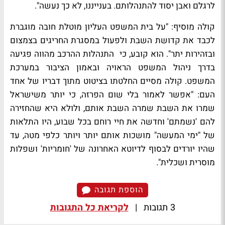
לרגלם ואבן יסוד להתנהלותם. בענייננו, לא כך נעשה".
קולה מוסיף: "על בית המשפט העליון מוטלת חובה מוגברת
לכבד את קדושת השבת ולפעול במסגרת החריגים בצמצום
ובזהירות יתר". הוא קובע, כי התנהלות ההרכב מהווה פגיעה
בדרך ניהול המשפט הראויה ובאמון הציבור במערכת
המשפט. קולה מסיים החלטתו בציטוט מתוך דבריו של אחד
העם: "אפשר לאמור בלי שום הפרזה, כי יותר משישראל
שמרו את השבת שמרה השבת אותם, ולולא היא שהחזירה
להם 'נשמתם' וחדשה את חיי רוחם בכל שבוע, היו התלאות
של "ימי המעשה" מושכות אותם יותר ויותר כלפי מטה, עד
שהיו יורדים לבסוף לדיוטא האחרונה של 'חומריות' ושפלות
מוסרית ושכלית".
הוספת תגובה
3 תגובות
|
לקריאת כל התגובות