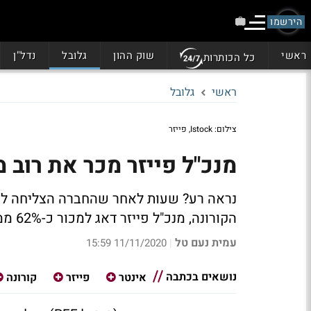
הירשמו
ראשי
שוק ההון
גלובל
נדל"ן
כל הכותרות
ראשי
גלובל
צילום: Istock, פייזר
מנכ"ל פייזר מכר את רוב מ
נראה רע? שעות לאחר שהחברה הצליחה להד
הקורונה, מנכ"ל פייזר דאג למכור כ-62% ממניותיו בחברה. חשוב לציין כי מדובר באירוע חוקי
עמית נעם טל
11/11/2020 15:59
|
נושאים בכתבה
אינטר
פייזר
קורונה