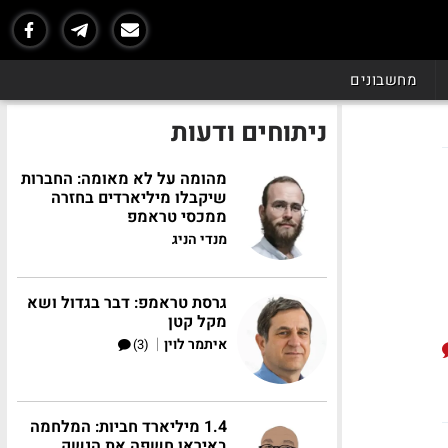
מחשבונים
ניתוחים ודעות
מהומה על לא מאומה: החברות
שיקבלו מיליארדים בחזרה
ממכסי טראמפ
מנדי הניג
גרסת טראמפ: דבר בגדול ושא
מקל קטן
|
איתמר לוין
(3)
1.4 מיליארד חביות: המלחמה
באיראן חשפה את הנשק