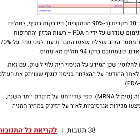
כזכור, החברה דיווחה כי החיסון מנע ב-9 מתוך 10 מקרים (ב-90% מהמקרים) הידבקות בנגיף, לחולים
שלא נדבקו לפני כן. פייזר ריסקה את סף המינימום שנדרש על ידי ה-FDA – רשות המזון והתרופות
לחלוטין שכן המידע על הניסוי היה גלוי לשוק. עם זאת,
ע לאחר ההודעה על ההצלחה בניסוי לנגיף ששיתק את העולם
מה האירוע מזכיר? את המתחרה במירוץ מודרנה (סימול:MRNA). כפי שדיווחנו על מוקדם יותר השנה,
יצעו מכירות אגרסיביות לאור על הזינוק במחיר המניה
38 תגובות
|
לקריאת כל התגובות