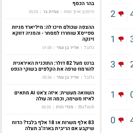
בהר הכסף
2
חיסכון ארוך טווח
עמית בר
05:25
|
|
ההצפה שכולם חיכו לה: מיליארד מניות
ספייסX שוחררו למסחר - והמניה דווקא
1
זינקה
גלובל
אדיר בן עמי
01:00
|
|
3
ברנט מעל 82 דולר: התוכנית האיראנית
להורמוז טרפה את הקלפים בשוקי הנפט
גלובל
אדיר בן עמי
00:36
|
|
1
השוואה מעשית: איזה צ'אט AI מתאים
לאיזו משימה, וכמה זה עולה
BizTech
מנדי הניג
00:35
|
|
0
83 אלף משרות או 18 אלף בלבד? הדוח
שיקבע אם הריבית בארה"ב תעלה