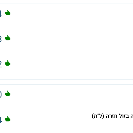
4
3
2
0
בזול חזרה (ל"ת)
4