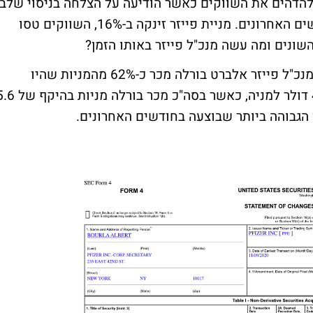
פייזר (סימול:PFE) הצליחה להדהים את השווקים כאשר הודיעה על הצלחה בניסוי שלב
3 לנגיף הקורונה ששיתק את הכלכלות בחודשים האחרונים. מניית פייזר זינקה ב-16%, השווקים טסו
השונים ומה עשה מנכ"ל פייזר באותו הזמן?
ע"פ הדיווח של הרשות לניירות ערך בארה"ב, מנכ"ל פייזר אלברט בורלה מכר כ-62% מהמניות שהיו
ברשותו. המכירות בוצעו לפי מחיר של 41.94 דולר למניה, כאשר בסה"כ מכר בורל
יין הגבוהה ביותר שבוצעה בחודשים האחרונים.