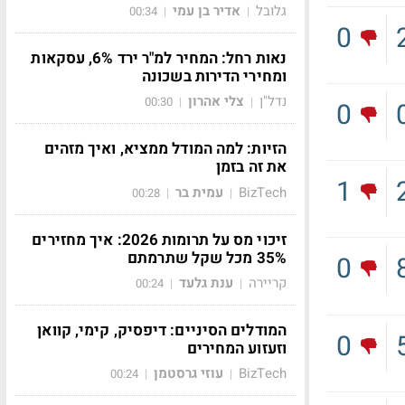
גלובל
אדיר בן עמי
00:34
|
|
0
נאות רחל: המחיר למ"ר ירד 6%, עסקאות
ומחירי הדירות בשכונה
נדל"ן
צלי אהרון
00:30
|
|
0
הזיות: למה המודל ממציא, ואיך מזהים
את זה בזמן
1
BizTech
עמית בר
00:28
|
|
זיכוי מס על תרומות 2026: איך מחזירים
35% מכל שקל שתרמתם
0
קריירה
ענת גלעד
00:24
|
|
המודלים הסיניים: דיפסיק, קימי, קוואן
0
וזעזוע המחירים
BizTech
עוזי גרסטמן
00:24
|
|