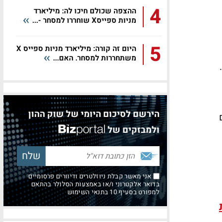
4
ההצפה שכולם חיכו לה: מיליארד
מניות ספייסX שוחררו למסחר -...
5
היום זה קורה: מיליארד מניות ספייס X
משתחררות למסחר. האם...
האמריקאית – שעומד על 50% הצלחה, כאשר מספר הזהב שאליו שאפו החברות עוד לפני עמד על 70%.
הירשם לסיכום היומי של שוק ההון
ולמבזקים של
אני מאשר קבלת ניוזלטרים ודיוורים פרסומיים
בדואר אלקטרוני ו/או באמצעות הסלולר בהתאם
למפורט בסעיף 10 בתנאי השימוש