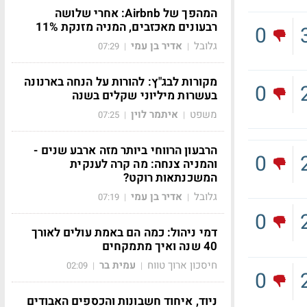
המהפך של Airbnb: אחרי שלושה
רבעונים מאכזבים, המניה מזנקת 11%
0
גלובל
אדיר בן עמי
07:29
|
|
מקורות לבג"ץ: להורות על הנחה בארנונה
0
בעשרות מיליוני שקלים בשנה
משפט
איתמר לוין
07:25
|
|
הרבעון הרווחי ביותר מזה ארבע שנים -
0
והמניה צנחה: מה קרה לענקית
המשכנתאות רוקט?
גלובל
אדיר בן עמי
07:19
|
|
0
דמי ניהול: כמה הם באמת עולים לאורך
40 שנה ואיך מתמקחים
חיסכון ארוך טווח
עמית בר
02:09
|
|
0
ניוד, איחוד חשבונות והכספים האבודים