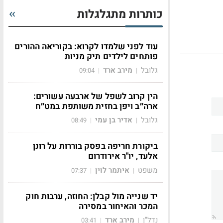
כותרות מתגלגלות
עוד לפני שלמדו לקרוא: בקוריאה ההורים
פותחים לילדים תיק מניות
גלובל
מירב ארד
09:04
|
|
הין קרוב לשפל של ארבעה עשורים:
ארה״ב ויפן בחזית משותפת במט״ח
גלובל
אדיר בן עמי
08:49
|
|
ביקורת חריפה בפסק בוררות על רונן
אלעד, יו"ר אירודרום
משפט
איתמר לוין
07:37
|
|
יד שנייה מול קבלן: החוזה, ערבות חוק
המכר והאיחור במסירה
נדל"ן
מירב ארד
03:41
|
|