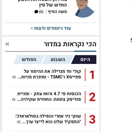
החדש של סין
|
משה כסיף
(6)
עוד ניתוחים ודעות
ה מניות בהיקף של 5.6
הכי נקראות במדור
היום
השבוע
החודש
1
קת׳י ווד מגדילה את ההימור על
ספייסX ו־TSMC - ומוכרת מניות...
2
הכנסות פי 4.7 ורווח עתק - ומניית
סנדיסק צונחת: התחזית שקיררה...
3
שוקי ניר אחרי הנפילה בסולאראדג':
"התפקיד שלנו הוא לייצר ערך...