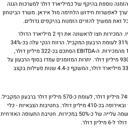
זמנה נוספת בהיקף של כמיליארד דולר למערכות הגנה
ערך לאפשרות חידוש הלחימה מול איראן. משרד הביטחון
הרבעון הראשון של 2026 היה חריג בתוצאותיו. המכירות חצו לראשונה את רף 2 מיליארד הדולר
והסתכמו בכ-2.1 מיליארד דולר, עלייה של כ-31% לעומת הרבעון המקביל. הרווח הנקי עלה בכ-34%
ל-220 מיליון דולר, שיעור רווח נקי של כ-11% מהמכירות. ה-EBITDA הסתכם בכ-322 מיליון דולר,
ותזרים המזומנים מפעילות שוטפת הגיע לכ-930 מיליון דולר. יתרות המזומנים עמדו בסוף הרבעון על
כ-4.8 מיליארד דולר. צבר ההזמנות טיפס לכ-33 מיליארד דולר, המשקף כ-4.4 שנות פעילות בקצב
כ-35% מהמכירות הופנו לשוק הישראלי - כ-745 מיליון דולר, לעומת כ-570 מיליון דולר ברבעון המקביל.
באסיה הסתכמו המכירות בכ-665 מיליון דולר ובאירופה בכ-410 מיליון דולר. בחטיבות הצבאיות - כלי
טיס צבאיים, מערכות טילים, חלל ואלתא - נרשמה עלייה של כ-50% במכירות. חטיבת התעופה האזרחית