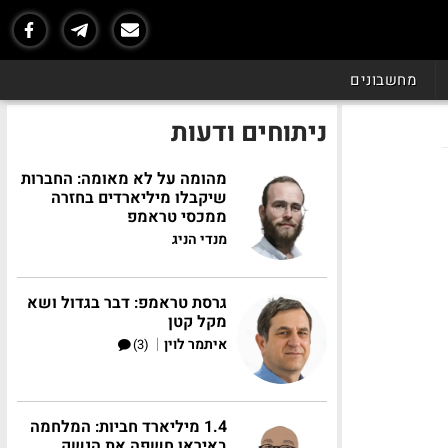
מחשבונים
ניתוחים ודעות
מהומה על לא מאומה: החברות
שיקבלו מיליארדים בחזרה
ממכסי טראמפ
מנדי הניג
גרסת טראמפ: דבר בגדול ושא
מקל קטן
|
איתמר לוין
(3)
1.4 מיליארד חביות: המלחמה
באיראן חשפה את הנשק