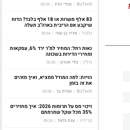
BizTech
מנדי הניג
00:35
|
|
83 אלף משרות או 18 אלף בלבד? הדוח
שיקבע אם הריבית בארה"ב תעלה
גלובל
אדיר בן עמי
00:34
|
|
נאות רחל: המחיר למ"ר ירד 6%, עסקאות
ומחירי הדירות בשכונה
נדל"ן
צלי אהרון
00:30
|
|
הזיות: למה המודל ממציא, ואיך מזהים
את זה בזמן
BizTech
עמית בר
00:28
|
|
זיכוי מס על תרומות 2026: איך מחזירים
35% מכל שקל שתרמתם
קריירה
ענת גלעד
00:24
|
|