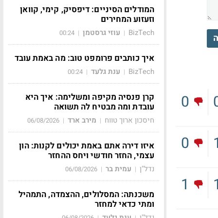
המודלים הסיניים: דיפסיק, קימי, קוואן
וזעזוע המחירים
BizTech
עוזי גרסטמן
00:24
|
|
ה
איך כותבים פרומפט טוב: מה באמת עובד
BizTech
ענת גלעד
00:24
|
|
קרן פנסיה מקיפה ומשלימה: איך היא
0
עובדת ומה מבטיח לה תשואה
חיסכון ארוך טווח
מירב ארד
06/08/2026
|
|
0
איזו דירה אתם באמת יכולים לקנות: הון
עצמי, החזר חודשי ויחס ההחזר
נדל"ן
עמית בר
06/08/2026
|
|
1
משכנתה: המסלולים, ההצמדה, התמהיל
ומתי כדאי למחזר
נדל"ן
ענת גלעד
06/08/2026
|
|