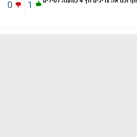
התעשייה האווירית שייכת למשרד הביטחון! וכנראה צריכים חץ 4 כמענה לטילים
0
1