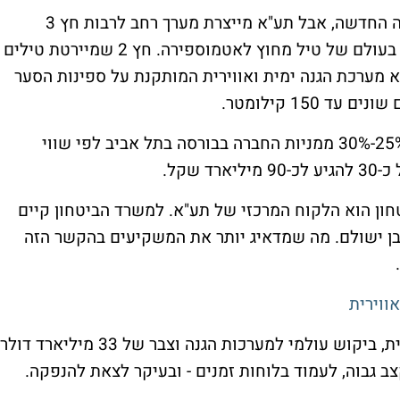
החברה לא פירטה איזו מערכת תסופק בעסקה החדשה, אבל תע"א מייצרת מערך רחב לרבות חץ 3
שביצעה במהלך המלחמה את היירוט הראשון בעולם של טיל מחוץ לאטמוספירה. חץ 2 שמיירטת טילים
ם בתוך האטמוספירה; וברק MX שהיא מערכת הגנה ימית ואווירית המותקנת על ספינות הסער
 150 קילומטר.
התוצאות החזקות תומכות בתוכנית להנפיק 25%-30% ממניות החברה בבורסה בתל אביב לפי שווי
שקל.
ון הוא הלקוח המרכזי של תע"א. למשרד הביטחון קיים
ה כמובן ישולם. מה שמדאיג יותר את המשקיעים בהקשר הזה
.
ווירית
לתע"א יש כעת רוח גבית חזקה: מלחמה אזורית, ביקוש עולמי למערכות הגנה וצבר של 33 מיליארד דו
ב גבוה, לעמוד בלוחות זמנים - ובעיקר לצאת להנפקה.