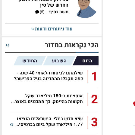
החדש של סין
|
משה כסיף
(5)
עוד ניתוחים ודעות
הכי נקראות במדור
היום
השבוע
החודש
1
שילמתם לביטוח הלאומי 40 שנה -
כמה תקבלו מהמדינה בגיל הפרישה?
2
אופציות ב-150 מיליארד שקל
תקועות בהייטק: כך מתכננים באוצר...
3
שיא חדש ביולי: הישראלים הוציאו
1.77 מיליארד שקל ביום בכרטיסי...