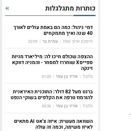
כותרות מתגלגלות
דמי ניהול: כמה הם באמת עולים לאורך
40 שנה ואיך מתמקחים
חיסכון ארוך טווח
עמית בר
02:09
|
|
ההצפה שכולם חיכו לה: מיליארד מניות
ספייסX שוחררו למסחר - והמניה דווקא
זינקה
גלובל
אדיר בן עמי
01:00
|
|
ברנט מעל 82 דולר: התוכנית האיראנית
להורמוז טרפה את הקלפים בשוקי הנפט
גלובל
אדיר בן עמי
00:36
|
|
לר.
השוואה מעשית: איזה צ'אט AI מתאים
לאיזו משימה, וכמה זה עולה