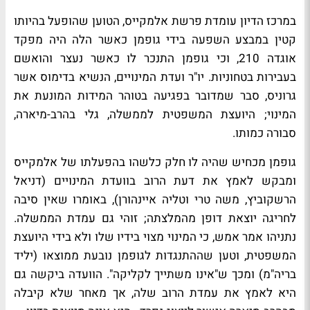
במרכז הדיון עומדת פרשת אלמקייס, הטוען שהופעל בהיותו
קטין במבצע השפעה בידי גופמן כאשר הלה היה מפקד
אוגדה 210, וכי גופמן התנכר לו כאשר נעצר והואשם
בעבירות בטחוניות. יו"ר ועדת המינויים, הנשיא בדימוס אשר
גרוניס, סבר שמדובר בפגיעה בטוהר המידות המונעת את
המינוי; היועצת המשפטית לממשלה, גלי בהרב-מיארה,
סבורה כמותו.
גופמן מכחיש שהיה לו חלק כלשהו בהפעלתו של אלמקייס
ומבקש לאמץ את דעת הרוב בוועדת המינויים (דניאל
הרשקוביץ, משה טרי וטליה איינהורן), באומרו שאין סיבה
לחריגה יוצאת דופן מהמלצתה; זוהי גם עמדת הממשלה.
נתניהו אמר אמש, כי המינוי מצוי בידיו שלו ולא בידי היועצת
המשפטית, וטען שההתנגדות לגופמן נובעת ממוצאו (יליד
בריה"מ) ומכך ש"אינו משתייך לקליקה". הוועדה ביקשה גם
היא לאמץ את עמדת הרוב שלה, אך מאחר שלא קיבלה