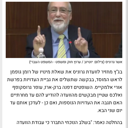
אשר גרוניס (צילום: יוטיוב / ערוץ חוק ומשפט - המשפט העברי)
בג"ץ מחזיר לוועדת גרוניס את שאלת מינויו של רומן גופמן
לראש המוסד, בבקשה שתשלים את גביית העדויות בפרשת
אורי אלמקייס. השופטים דפנה ברק-ארז, עופר גרוסקופף
ואלכס שטיין מבקשים מהוועדה להודיע להם עד מחרתיים
האם תגבה את העדויות הנוספות, ואם כן - לעדכן אותם עד
יום שני הבא.
בהחלטה נאמר: "
בשלב הנוכחי התברר כי עבודת הוועדה