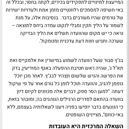
המייעצת למינויים לתפקידים בכירים,
לקתה בחסר, ובכלל זה
באי-חשיפה למסמכים רלוונטיים מזמן אמת ולעדויות ישירות
של גורמים שהיו מעורבים בדבר.
בנסיבות אלה, על מנת
לשמור על הליך תקין ומבלי לנקוט עמדה ביחס לתוצאה –
נראה כי יש מקום שהוועדה תשלים את הליך הבדיקה
שערכה ותגיש חוות דעת עדכנית ומנומקת".
בג"ץ סבור שעל הוועדה לשמוע במישרין את אלמקייס ואת
תא"ל ג', שהיה ראש חטיבת ההפעלה באגף המודיעין, בדק
את הפרשה והגיש שלשום תצהיר לבג"ץ. לאחר מכן יוכל
גופמן להגיב, והוועדה תוכל לזמן כל גורם אחר על פי שיקול
דעתה. "
למען הסר ספק, דברים אלה מכוונים לקיום דיון
בוועדה בהתאם לסדרים הרגילים הנוהגים בה; ומובהר בזאת,
כי הנוגעים בדבר יופיעו בפניה ויענו לשאלותיה בעצמם, ללא
באי-כוחם", מציינים השופטים.
השאלה המרכזית היא העובדות