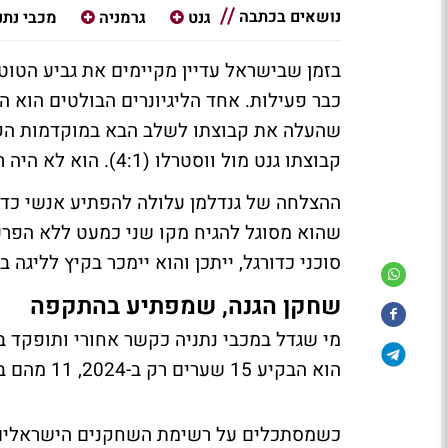
נושאים בכתבה
גנט
גרמניה
מכבי נתנ
בזמן שבישראל עדיין מקיימים את גביע הטוט
כבר פעילות. אחד הליגיונרים הבולטים הוא ה
שהעלה את קבוצתו לשלב הבא במוקדמות הקונ
קבוצתו גנט מול ווסטרלו (4:1). הוא לא היה רחוק מלהשלים גם אתמול צמד.
ההצלחה של גנדלמן עלולה להפתיע אנשי כדו
שהוא מסוגל להגיח מקו שני כמעט ללא הפרעה
סוכני כדורגל, ייתכן והוא יימכר בקיץ לליגה בכ
שחקן הגנה, שמפתיע בהתקפה
מי שגדל במכבי נתניה כקשר אחורי ותופקד 
הוא הבקיע 15 שערים רק ב-2024, 11 מהם בעונה שעברה ועוד אחד במדי הנבחרת האולימפית.
כשמסתכלים על רשימת השחקנים הישראלים 