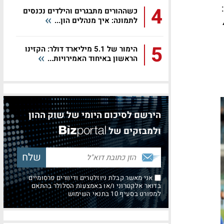
4
כשההורים מתבגרים והילדים נכנסים
לתמונה: איך מנהלים הון...
ימני שאלה באשר לשווי של 4
5
הימור של 5.1 מיליארד דולר: הקזינו
הראשון באיחוד האמירויות...
הירשם לסיכום היומי של שוק ההון
ולמבזקים של
אני מאשר קבלת ניוזלטרים ודיוורים פרסומיים
בדואר אלקטרוני ו/או באמצעות הסלולר בהתאם
למפורט בסעיף 10 בתנאי השימוש