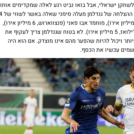
כום גבוה לשחקן ישראלי, אבל בואו נביט רגע לאלה שמקדימים אותו:
על אוסקר גלוך ומנור סולומון אין עוררין, אבל ההצלחה של גנדלמן מעלה ס
האחרים: ליאל עבדה שווה פי 2 (שארלוט, 7 מיליון אירו), מוחמד אבו פאני (פנצווארוש, 6 מיליון אירו),
עומרי גלזר (5 מיליון אירו) וענאן חליילי (סן ז'ילואז, 5 מיליון אירו). לא בטוח שגנדלמן צריך לעקוף את
ותר ויכול להיות שהפער מהם אינו מוצדק. אם הוא היה
שמים עכשיו את הכסף.