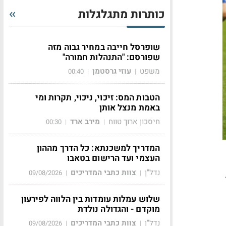
כותרות מתגלגלות
שופרסל חייבה במחיר גבוה מזה
שפורסם: "התנהלות חמורה"
משפט
עוזי גרסטמן
00:40
|
|
הטבות המס: זיכוי, ניכוי, תקרות ומי
באמת מנצל אותן
חיסכון ארוך טווח
מירב ארד
00:30
|
|
המדריך למשכנתא: כל הדרך מההון
העצמי ועד הרישום בטאבו
נדל"ן
צוות כתבי המדריכים
09/08/2026
|
|
שלוש עמלות עומדות בין הלווה לפירעון
מוקדם - והגדולה נולדת
נדל"ן
צוות כתבי המדריכים
09/08/2026
|
|