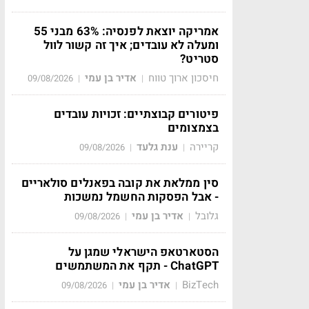
אמריקה יוצאת לפנסיה: 63% מבני 55
ומעלה לא עובדים; איך זה קשור לוול
סטריט?
חיסכון ארוך טווח
אדיר בן עמי
09/08/2026
|
|
פיטורים קבוצתיים: זכויות עובדים
בצמצומים
קריירה
ענת גלעד
09/08/2026
|
|
סין ממלאת את קובה בפאנלים סולאריים
- אבל הפסקות החשמל נמשכות
גלובל
אדיר בן עמי
09/08/2026
|
|
הסטארטאפ הישראלי שמגן על
ChatGPT - תקף את המשתמשים
BizTech
אדיר בן עמי
09/08/2026
|
|