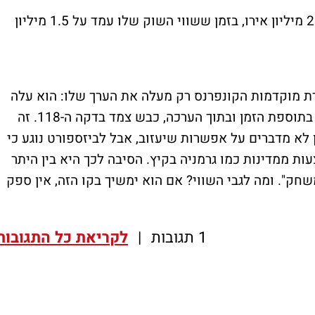
לפני שנה בדיוק גנדלמן עבר לגנט תמורת 2.35 מיליון אירו, בזמן ששווי השוק שלו עמד על 1.5 מיליון
ת מוקדמות הקונפרנס רק מעלה את הערך שלו: הוא עלה
מהספסל בדקה ה-79, כבש שער שוויון עמוק בתוספת הזמן ובתוך הערכה, כבש צמד בדקה ה-118. זה
ן לא מדברים על אפשרות שיעזוב, אבל לביזספורט נוגע כי
ות ממדינות כמו גרמניה בקיץ. הסיבה לכך היא בין היתר
חק". ומה לגבי השווי? אם הוא ימשיך בקו הזה, אין ספק
1 תגובות
|
לקריאת כל התגובות