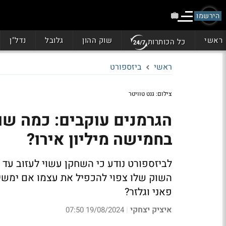
הירשמו
ראשי
שוק ההון
גלובל
נדל"ן
כל הכותרות
ראשי
ביזספורט
צילום: גנט טוויטר
הגרמנים עוקבים: כמה שוו
בחמישה מיליון אירו?
לביזספורט נודע כי השחקן עשוי לעזוב עד 
השוק שלו צפוי להכפיל את עצמו אם ימשיך 
פאני וגלזר?
איציק יצחקי
19/08/2024 07:50
|