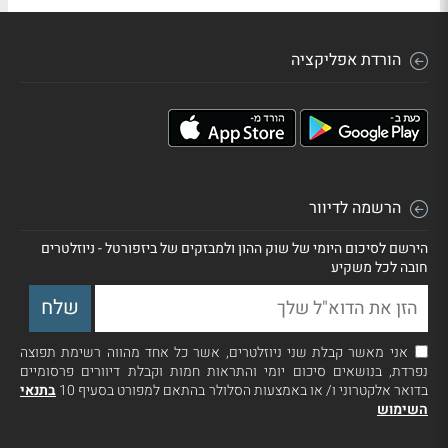
הורדת אפליקציה
הרשמה לדיוור
הירשם לסיכום היומי של שוק ההון ולמבזקים של ביזפורטל - ניוזלטרים
חובה לכל משקיע
אני מאשר קבלת שני ניוזלטרים, אשר כל אחד מהווה רשימת תפוצה
נפרדת, בנושאים סיכום יומי והתראות חמות וקבלת דיוורים פרסומיים
בדואר אלקטרוני ו/ או באמצעות הסלולר בהתאם למפורט בסעיף 10
בתנאי
השימוש