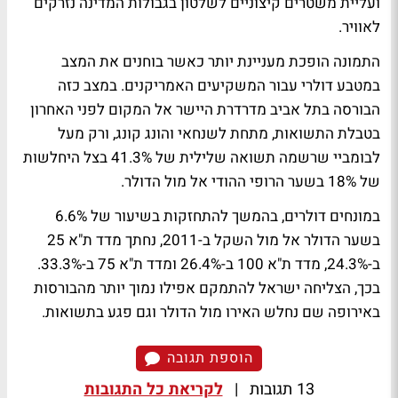
ועליית משטרים קיצוניים לשלטון בגבולות המדינה נזרקים
לאוויר.
התמונה הופכת מעניינת יותר כאשר בוחנים את המצב
במטבע דולרי עבור המשקיעים האמריקנים. במצב כזה
הבורסה בתל אביב מדרדרת היישר אל המקום לפני האחרון
בטבלת התשואות, מתחת לשנחאי והונג קונג, ורק מעל
לבומביי שרשמה תשואה שלילית של 41.3% בצל היחלשות
של 18% בשער הרופי ההודי אל מול הדולר.
במונחים דולרים, בהמשך להתחזקות בשיעור של 6.6%
בשער הדולר אל מול השקל ב-2011, נחתך מדד ת"א 25
ב-24.3%, מדד ת"א 100 ב-26.4% ומדד ת"א 75 ב-33.3%.
בכך, הצליחה ישראל להתמקם אפילו נמוך יותר מהבורסות
באירופה שם נחלש האירו מול הדולר וגם פגע בתשואות.
הוספת תגובה
13 תגובות
|
לקריאת כל התגובות