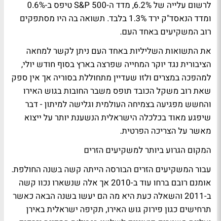
לרשום עלייה של 6.2%, מדד ה-S&P 500 טיפס ב-0.6%
ומדד הנאסד"ק ירד 1.3% בלבד. תשואה בה היו מסתפקים
רוב המשקיעים באחד העם.
את התשואות השליליות באחד העם ניתן לקשר למחאה
הציבורית נגד יוקר המחייה שפרצה בארץ בסוף חודש יולי,
למהפכה במצרים ולזו שעדיין מתחוללת בסוריה אך אין ספק
שאת רוב משקל הכובד תופס משבר החובות בגוש האירו
והחשש מפגיעה בצמיחה העולמית וגלישה למיתון - דבר
שיפגע מאוד בכלכלה הישראלית הנשענת יותר על ייצוא
מאשר על הצריכה הפרטית.
המקום הגרוע ביותר למשקיעים הזרים
עבור המשקיעים הזרים הבורסה הייתה קשה בשנה החולפת.
אומנם רובם ברחו עוד ב-2010 אך אלה שנשארו נכוו קשה
ב-2011 והשאלה כעת היא מה הם יעשו בשנה הבאה כאשר
תרחישים כגון פירוק גוש האירו, תקיפה ישראלית באירן