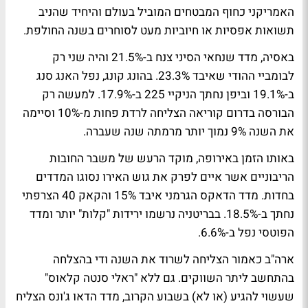
האמריקני כחוף המבטחים המוביל בעולם והיחיד שהניב
תשואות אפסיות או חיוביות מעט לסוחרים בשנה החולפת.
באסיה, מדד שנחאי הסיני צנח ב-21.5% והיה שני רק
לבומביי ההודי שאיבד 23.3%. בהונג קונג, נפל האנג סנג
ב-19.1% וביפן נחתך הניקיי 225 ב-17.9%. למעשה רק
הבורסה בדרום קוריאה הצליחה לרדת פחות מ-10% וסיימה
את השנה 9% נמוך יותר מרמתה שנה שעברה.
באותו הזמן באירופה, מוקד הרעש של משבר החובות
הריבוניים אשר איים לפרק את גוש האירו נסוגו המדדים
בחדות. מדד הדאקס הגרמני איבד 15% והקאק 40 הצרפתי
נחתך ב-18.5%. בבריטניה נרשמו ירידות "קלות" יותר ומדד
הפוטסי נפל ב-6.6%.
ארה"ב כאמור הצליחה לשרוד את השנה ודי בהצלחה
בהתחשב ליתר השווקים. גם ללא "ראלי סנטה קלאוס"
שעשוי להגיע (או לא) בשבוע הקרוב, מדד הדאו ג'ונס הצליח