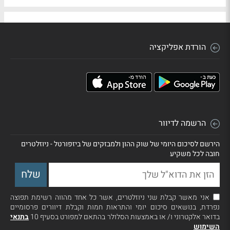
הורדת אפליקציה
הרשמה לדיוור
הירשם לסיכום היומי של שוק ההון ולמבזקים של ביזפורטל - ניוזלטרים
חובה לכל משקיע
אני מאשר קבלת שני ניוזלטרים, אשר כל אחד מהווה רשימת תפוצה
נפרדת, בנושאים סיכום יומי והתראות חמות וקבלת דיוורים פרסומיים
בדואר אלקטרוני ו/ או באמצעות הסלולר בהתאם למפורט בסעיף 10
בתנאי
השימוש