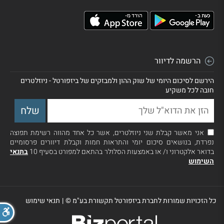
הרשמה לדיוור
הירשם לסיכום היומי של שוק ההון ולמבזקים של ביזפורטל - ניוזלטרים
חובה לכל משקיע
אני מאשר קבלת שני ניוזלטרים, אשר כל אחד מהווה רשימת תפוצה
נפרדת, בנושאים סיכום יומי והתראות חמות וקבלת דיוורים פרסומיים
בדואר אלקטרוני ו/ או באמצעות הסלולר בהתאם למפורט בסעיף 10
בתנאי
השימוש
כל הזכויות שמורות לחברת ביזפורטל תקשורת בע"מ ©
|
תנאי שימוש