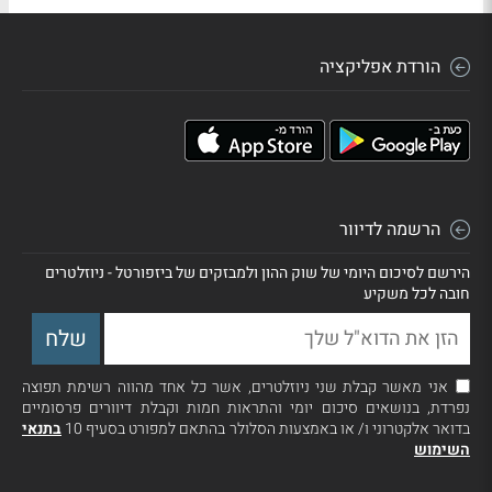
הורדת אפליקציה
הרשמה לדיוור
הירשם לסיכום היומי של שוק ההון ולמבזקים של ביזפורטל - ניוזלטרים
חובה לכל משקיע
אני מאשר קבלת שני ניוזלטרים, אשר כל אחד מהווה רשימת תפוצה
נפרדת, בנושאים סיכום יומי והתראות חמות וקבלת דיוורים פרסומיים
בדואר אלקטרוני ו/ או באמצעות הסלולר בהתאם למפורט בסעיף 10
בתנאי
השימוש