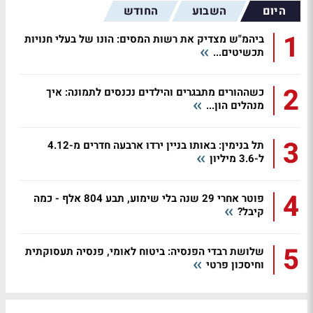
היום
השבוע
החודש
1
ביהמ"ש מצדיק את רשות המסים: הונו של בעלי חנויות
תכשיטים...
2
כשההורים מתבגרים והילדים נכנסים לתמונה: איך
מנהלים הון...
3
תל בנימין: באותו בניין ירדו ארבעה חדרים מ-4.12
ל-3.6 מיליון
4
פוטר אחרי 29 שנה בלי שימוע, תבע 804 אלף - כמה
קיבל?
5
שלושת רבדי הפנסיה: ביטוח לאומי, פנסיה תעסוקתית
וחיסכון פרטי