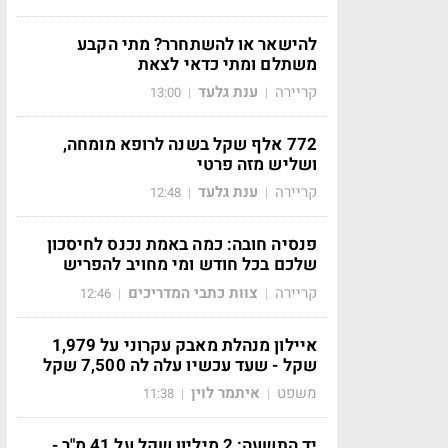
להישאר או להשתחרר? מתי הקבע
משתלם ומתי כדאי לצאת
קריירה
ענת גלעד
13:00
|
|
772 אלף שקל בשנה לרופא מומחה,
ושליש מזה פרטי
קריירה
ענת גלעד
12:48
|
|
פנסיה חובה: כמה באמת נכנס לחיסכון
שלכם בכל חודש ומי מחויב להפריש
קריירה
צוות כתבי המדריכים
12:46
|
|
איילון מנהלת מאבק עקרוני על 1,979
שקל - שעד עכשיו עלה לה 7,500 שקל
משפט
איתמר לוין
11:38
|
|
יד התשעה: 2 מיליון שקל על 41 מ"ר -