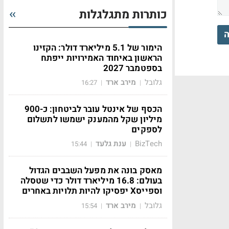
כותרות מתגלגלות
ה
הימור של 5.1 מיליארד דולר: הקזינו
הראשון באיחוד האמירויות ייפתח
בספטמבר 2027
גלובל
מירב ארד
16:27
|
|
הכסף של אינטל עובר לביטחון: כ-900
מיליון שקל מהמענק ישמשו לתשלום
לספקים
BizTech
ענת גלעד
15:44
|
|
מאסק בונה את מפעל השבבים הגדול
בעולם: 16.8 מיליארד דולר כדי שטסלה
וספייסX יפסיקו להיות תלויות באחרים
גלובל
מירב ארד
15:54
|
|