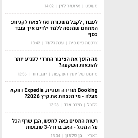
משפט
איתמר לוין
14:02
|
|
לעבוד, לקבל משכורת ואז לצאת לקניות:
המתחם שמנסה ללמד ילדים איך עובד
כסף
צרכנות פיננסית
ענת גלעד
13:42
|
|
מה הופך את הציבור החרדי לפגיע יותר
להונאות השקעה?
מיומנו של יועץ השקעות
יוגב דוד
13:56
|
|
Booking מורידה תחזית, Expedia דווקא
מעלה - מי מנצחת את קיץ 2026?
גלובל
מירב ארד
13:28
|
|
רשות המסים באה לחפש, הבן שרף הכל
על המנגל - האב ברח ל-3 שבועות
בארץ
בן פלמון
13:04
|
|