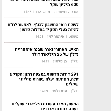
600 מיליון שקל
אנרגיה ותשתיות
מירב ארד
14:46
|
|
לשכת רואי החשבון לבג"ץ: לאפשר לרו"ח
להיות בעלי תפקיד בחדלות פרעון
משפט
איתמר לוין
14:28
|
|
האיש מאחורי זארה שבנה אימפריית
נדל"ן של 25 מיליארד דולר
נדל"ן
בן פלמון
14:11
|
|
291 דירות חדשות במצפה רמון: הקרקע
זולה, הפיתוח יעלה עשרות מיליוני
שקלים
נדל"ן
ענת גלעד
14:09
|
|
המשק מאבד עשרות מיליארדי שקלים
בשנה בחובות אבודים