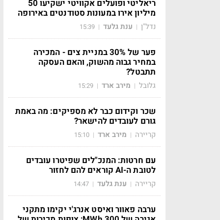
ריאליטי ופועלים אקוויטי ישקיעו 50
מיליון אירו במעונות סטודנטים באירופה
נדל"ן
ענת גלעד
15:39
|
|
פער של 30% במניית צים - המכירה
במחיר גבוה מהשוק, והאם העסקה
תתבטל?
גלובל
מירב ארד
15:29
|
|
שכר וקידום כבר לא מספיקים: מה באמת
גורם לעובדים להישאר?
קריירה
מירב ארד
15:10
|
|
עם חרטות: המנכ"לים שפיטרו עובדים
לטובת ה-AI קוראים להם לחזור
קריירה
ענת גלעד
14:47
|
|
ערבה פאוור ואיסט אנרג'י יקימו מתקני
אגירה של 300 MWh; צופות מכירות של