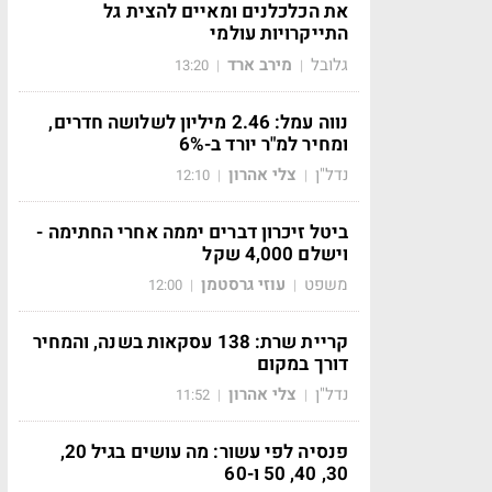
את הכלכלנים ומאיים להצית גל
התייקרויות עולמי
גלובל
מירב ארד
13:20
|
|
נווה עמל: 2.46 מיליון לשלושה חדרים,
ומחיר למ"ר יורד ב-6%
נדל"ן
צלי אהרון
12:10
|
|
ביטל זיכרון דברים יממה אחרי החתימה -
וישלם 4,000 שקל
משפט
עוזי גרסטמן
12:00
|
|
קריית שרת: 138 עסקאות בשנה, והמחיר
דורך במקום
נדל"ן
צלי אהרון
11:52
|
|
פנסיה לפי עשור: מה עושים בגיל 20,
30, 40, 50 ו-60