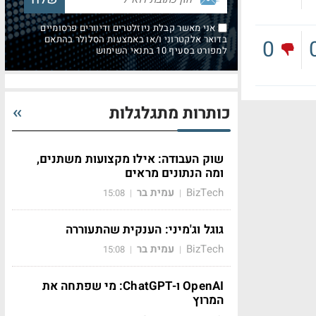
אני מאשר קבלת ניוזלטרים ודיוורים פרסומיים
בדואר אלקטרוני ו/או באמצעות הסלולר בהתאם
0
למפורט בסעיף 10 בתנאי השימוש
כותרות מתגלגלות
שוק העבודה: אילו מקצועות משתנים,
ומה הנתונים מראים
BizTech
עמית בר
15:08
|
|
גוגל וג'מיני: הענקית שהתעוררה
BizTech
עמית בר
15:08
|
|
OpenAI ו-ChatGPT: מי שפתחה את
המרוץ