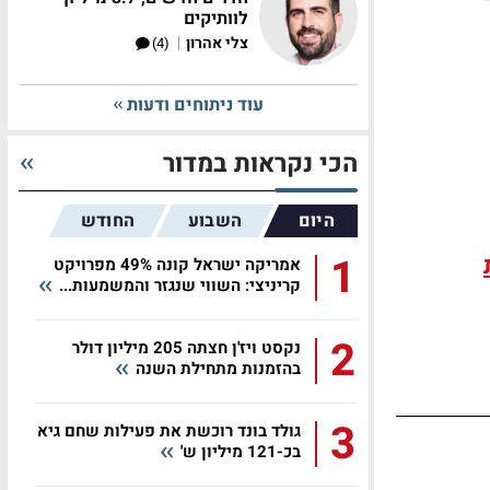
לוותיקים
|
צלי אהרון
(4)
עוד ניתוחים ודעות
הכי נקראות במדור
היום
השבוע
החודש
1
אמריקה ישראל קונה 49% מפרויקט
קריניצי: השווי שנגזר והמשמעות...
2
נקסט ויז'ן חצתה 205 מיליון דולר
בהזמנות מתחילת השנה
3
גולד בונד רוכשת את פעילות שחם גיא
בכ-121 מיליון ש'