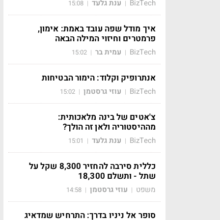
BizTech
ענת גלעד
15:08
|
|
איך מודל שפה עובד באמת: אימון,
פרמטרים וחיזוי המילה הבאה
BizTech
עמית בר
15:02
|
|
אנתרופיק וקלוד: הימור הבטיחות
BizTech
עוזי גרסטמן
15:02
|
|
צ'אטים של בינה מלאכותית:
מההיסטוריה ולאן זה הולך?
BizTech
ענת גלעד
15:01
|
|
כללית סירבה להחזיר 8,300 שקל על
שתל - ותשלם 18,300
משפט
עוזי גרסטמן
14:58
|
|
סופר אל ניניו בדרך: התרחיש שמדאיג