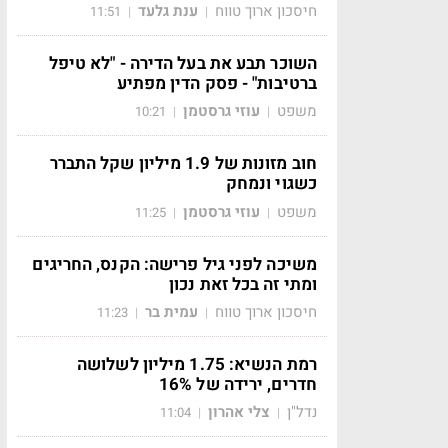
חיסכון ארוך טווח
ענת גלעד
11:51
|
|
השוכר תבע את בעל הדירה - "לא טיפל
ברטיבות" - פסק הדין מפתיע
משפט
עוזי גרסטמן
10:21
|
|
חוב מזונות של 1.9 מיליון שקל התברר
כשגוי ונמחק
משפט
עוזי גרסטמן
11:25
|
|
משיכה לפני גיל פרישה: הקנס, החריגים
ומתי זה בכל זאת נכון
חיסכון ארוך טווח
עמית בר
11:23
|
|
רמת הנשיא: 1.75 מיליון לשלושה
חדרים, ירידה של 16%
נדל"ן
צלי אהרון
11:04
|
|