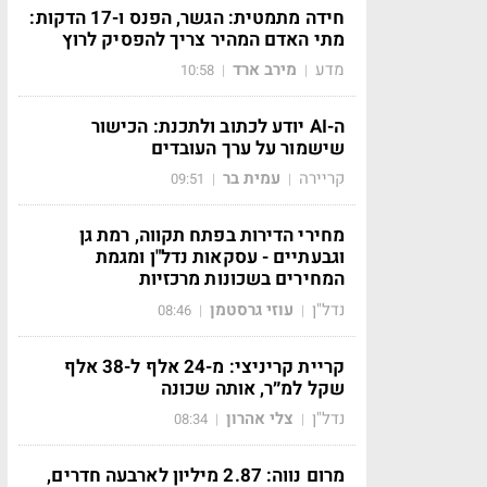
חידה מתמטית: הגשר, הפנס ו-17 הדקות:
מתי האדם המהיר צריך להפסיק לרוץ
מדע
מירב ארד
10:58
|
|
ה-AI יודע לכתוב ולתכנת: הכישור
שישמור על ערך העובדים
קריירה
עמית בר
09:51
|
|
מחירי הדירות בפתח תקווה, רמת גן
וגבעתיים - עסקאות נדל"ן ומגמת
המחירים בשכונות מרכזיות
נדל"ן
עוזי גרסטמן
08:46
|
|
קריית קריניצי: מ-24 אלף ל-38 אלף
שקל למ״ר, אותה שכונה
נדל"ן
צלי אהרון
08:34
|
|
מרום נווה: 2.87 מיליון לארבעה חדרים,