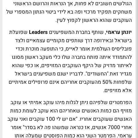
הגולשים חשובים לא פחות, אך הנראות והרושם הראשוני
משחקים תפקיד מרכזי ופה בא לידי ביטוי הנתון המספרי של
העוקבים שהוא הראשון לקפוץ לעין.
יונתן עראמי
, שותף בחברת המשפיענים
Leaders
שפועלת
בישראל ובאירופה דרך שותפים מקומיים עצמאיים ולצד
פובליסיס העולמית אומר לאייס, כי התופעה מוכרת וכדי
להתמודד איתה פותח בחברה שלו כלי מעקב ראשון מסוגו
לאיתור מדויק של היקף העוקבים המזויפים, או כפי שהוא
מגדיר זאת "החשודים". לדבריו ישנם משפיענים בישראל
שלפחות 50% מהעוקבים אחריהם אינם פרופילים אמיתיים
אלא מזויפים.
הפרמטרים שלפיהם ניתן לגלות מיהו עוקב אמיתי או עוקב
מזויף הם כמות האנשים שאחריהם הוא עוקב לעומת כמות
האנשים שעוקבים אחריו. "אם יש לי 100 עוקבים ואני עוקב
אחרי 7000 אנשים, אז כנראה שמשהו פה לא בסדר" אומר
עראמי. הפרמטר השני הוא כמות הפוסטים שמעלה אותו