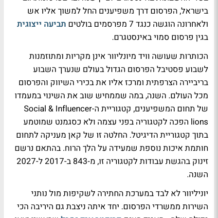
בישראל, הפרסום דרך משפיענים החל למשוך אליו אש
ולאחרונה הוגשה כנגד 7 מפרסמים בולטים
תביעה ייצוגית
בגין פרסום סמוי באינסטגרם.
הכותרות שעושה וויד מיונליוור אינן מקריות ומתוזמנות
לשבוע פסטיבל הפרסום הגדול בעולם שנערך השבוע
בריביירה הצרפתית ומרכז אליו את בכירי השיווק והפרסום
מכל העולם. השנה, במה שממחיש שוב את השינוי במעמדו
של תחום המשפיענים, קטגוריית ה-Social & Influencer
lions הפכה לקטגוריה בפני עצמה ולא כסגמנט שמוטמע
בתוך קטגוריית הדיגיטל. החלטה זו של קאן מעניקה לתחום
חותמת איכות נוספת שמעידה על הלך הרוח. בהתאם נרשם
זינוק בהגשת עבודות לקטגוריה זו, מ-843 ב-2017 ל-2027
השנה.
יוניליוור לא לבד במערכת החתירה לשקיפות מול נותני
השירות ממשרדי הפרסום. יחד איתה ניצבת גם היריבה הכי