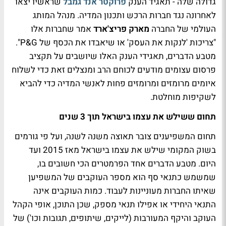
גדולה שלה - תאגיד הענק
פרוקטר אנד גמבל
שראשיו יצאו
לאחרונה נגד חברות הרכש ותכנון המדיה. מנהל המותג
העולמי של החברה
מארק פריצ'ארד
אמר שחברות אלו
"צריכות 'לנקות את העסק' או שיאבדו את הכסף של P&G".
מטבע הדברים, תאגידי הענק האלו שיושבים על תקציב
פרסום עצומים מודעים לכוחם הרב ומנצלים זאת כדי לשלוח
איומים מרומזים ומרומזים פחות לאנשי המדיה כדי להביא
לשקיפות מוחלטת.
תחום ששילש את עצמו בישראל תוך 3 שנים
תחום המשפיענים צובר תאוצה משנה לשנה, ועל פי גורמים
בשוק המקומי שילש את עצמו בישראל מאז 2015 ועד
היום. מטבע הדברים אחד הפרמטרים הכי חשובים בו,
שמשמש כתנאי סף הוא מספר העוקבים של המשפיען
שאיתו החברות מעוניינות לעבוד. כמות העוקבים אינה
התנאי היחידי או אפילו תנאי מספק, שכן התוכן, אופי הקהל
העוקב והיקף המעורבות (לייקים, שיתופים, תגובות וכו') של