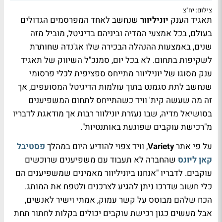
צילום: יח"צ
תאגיד הענק
יוניליוור
שנחשב לאחד המפרסמים הגדולים
בעולם, בכל אמצעי המדיה וביניהם בדיגיטל, מוביל מזה
שנים, באמצעות ההנהלה הבכירה שלו אג'נדה שחותרת
לשקיפות בתחום. לא בכל יום, סמנכ"ל השיווק של תאגיד
ענק מסוגו של יוניליוור מתייחס ספציפית לכלי פרסומי
שנחשב לתת סגמנט בתוך עולמות הדיגיטל המסועפים, אך
זה מה שעשה קית' וויד כשהתייחס לתחום המשפיענים
בסושיאל מדיה, שבו נעזרת יונילוור רבות אך מודאגת לדבריו
מ"רכישת עוקבים שפוגעת באותנטיות".
על פי אתר
Variety
, וויד צפוי להודיע היום במהלך
פסטיבל
קאן ליונס
שהחברה לא תעבוד עם משפיענים שרוכשים
עוקבים. לדבריו "אנחנו ביוניליוור מאמינים שמשפיענים הם
כלי חשוב שדרכו ניתן להגיע לצרכנים ולטפח את המותג.
הכח שלהם מבוסס על קשר עמוק, אמתי וישיר לאנשים,
אבל מעשים כגון רכישת עוקבים יכולים בקלות לחתור תחת