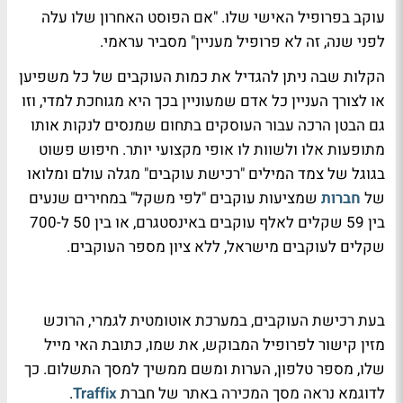
עוקב בפרופיל האישי שלו. "אם הפוסט האחרון שלו עלה
לפני שנה, זה לא פרופיל מעניין" מסביר עראמי.
הקלות שבה ניתן להגדיל את כמות העוקבים של כל משפיען
או לצורך העניין כל אדם שמעוניין בכך היא מגוחכת למדי, וזו
גם הבטן הרכה עבור העוסקים בתחום שמנסים לנקות אותו
מתופעות אלו ולשוות לו אופי מקצועי יותר. חיפוש פשוט
בגוגל של צמד המילים "רכישת עוקבים" מגלה עולם ומלואו
של
חברות
שמציעות עוקבים "לפי משקל" במחירים שנעים
בין 59 שקלים לאלף עוקבים באינסטגרם, או בין 50 ל-700
שקלים לעוקבים מישראל, ללא ציון מספר העוקבים.
בעת רכישת העוקבים, במערכת אוטומטית לגמרי, הרוכש
מזין קישור לפרופיל המבוקש, את שמו, כתובת האי מייל
שלו, מספר טלפון, הערות ומשם ממשיך למסך התשלום. כך
לדוגמא נראה מסך המכירה באתר של חברת
Traffix
.