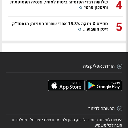
4
שלושת רבדי הפנסיה: ביטוח לאומי, פנסיה תעסוקתית
וחיסכון פרטי
5
ספייס X זינקה 15.8% אחרי שחרור המניות; הנאסד״ק
זינק השבוע...
הורדת אפליקציה
הרשמה לדיוור
הירשם לסיכום היומי של שוק ההון ולמבזקים של ביזפורטל - ניוזלטרים
חובה לכל משקיע