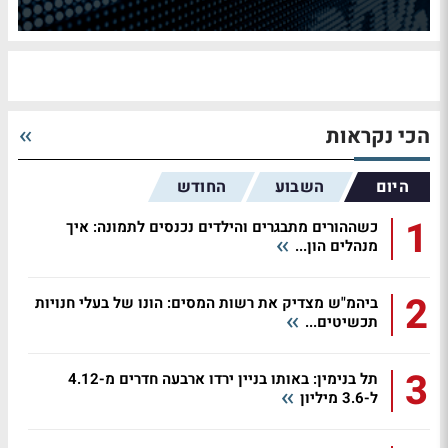
הכי נקראות
היום
השבוע
החודש
1
כשההורים מתבגרים והילדים נכנסים לתמונה: איך
מנהלים הון...
2
ביהמ"ש מצדיק את רשות המסים: הונו של בעלי חנויות
תכשיטים...
3
תל בנימין: באותו בניין ירדו ארבעה חדרים מ-4.12
ל-3.6 מיליון